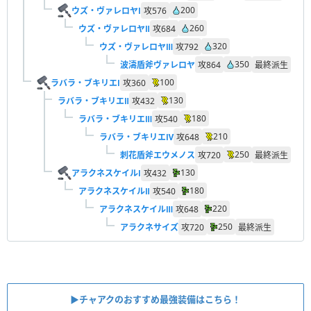
200
ウズ・ヴァレロヤⅠ
攻
576
260
ウズ・ヴァレロヤⅡ
攻
684
320
ウズ・ヴァレロヤⅢ
攻
792
350
波濤盾斧ヴァレロヤ
攻
864
最終派生
100
ラバラ・ブキリエⅠ
攻
360
130
ラバラ・ブキリエⅡ
攻
432
180
ラバラ・ブキリエⅢ
攻
540
210
ラバラ・ブキリエⅣ
攻
648
250
刺花盾斧エウメノス
攻
720
最終派生
130
アラクネスケイルⅠ
攻
432
180
アラクネスケイルⅡ
攻
540
220
アラクネスケイルⅢ
攻
648
250
アラクネサイズ
攻
720
最終派生
▶︎チャアクのおすすめ最強装備はこちら！