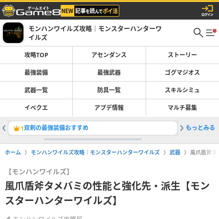
モンハンワイルズ攻略｜モンスターハンターワ
イルズ
攻略TOP
アセンダンス
ストーリー
最強装備
最強武器
ゴグマジオス
武器一覧
防具一覧
スキルシミュ
イベクエ
アプデ情報
マルチ募集
双剣の最強装備おすすめ
もっとみる
最強武器
1
2
ホーム
モンハンワイルズ攻略｜モンスターハンターワイルズ
武器
風爪盾斧タ
【モンハンワイルズ】
風爪盾斧タメバミの性能と強化先・派生【モン
スターハンターワイルズ】