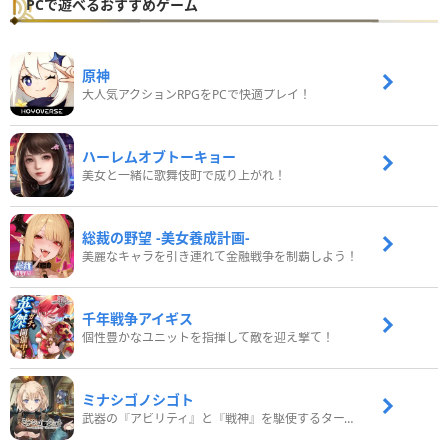
PCで遊べるおすすめゲーム
原神
大人気アクションRPGをPCで快適プレイ！
ハーレムオブトーキョー
美女と一緒に歌舞伎町で成り上がれ！
総裁の野望 -美女養成計画-
美麗なキャラを引き連れて金融戦争を制覇しよう！
千年戦争アイギス
個性豊かなユニットを指揮して敵を迎え撃て！
ミナシゴノシゴト
武器の『アビリティ』と『戦神』を駆使するターン制コマンドバトルRPG！