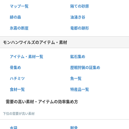
マップ一覧
隔ての砂原
緋の森
油涌き谷
氷霧の断崖
竜都の跡形
モンハンワイルズのアイテム・素材
アイテム・素材一覧
鉱石集め
骨集め
歴戦狩猟の証集め
ハチミツ
魚一覧
食材一覧
特産品一覧
需要の高い素材・アイテムの効率集め方
下位の需要が高い素材
水袋
獣骨