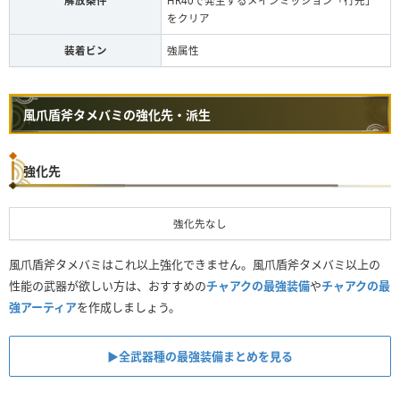
解放条件
HR40で発生するメインミッション「行先」
をクリア
装着ビン
強属性
風爪盾斧タメバミの強化先・派生
強化先
強化先なし
風爪盾斧タメバミはこれ以上強化できません。風爪盾斧タメバミ以上の
性能の武器が欲しい方は、おすすめの
チャアクの最強装備
や
チャアクの最
強アーティア
を作成しましょう。
▶︎全武器種の最強装備まとめを見る