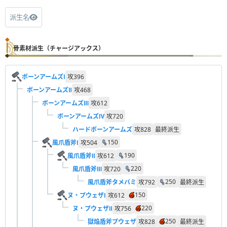
派生名
骨素材派生（チャージアックス）
ボーンアームズⅠ
攻
396
ボーンアームズⅡ
攻
468
ボーンアームズⅢ
攻
612
ボーンアームズⅣ
攻
720
ハードボーンアームズ
攻
828
最終派生
150
風爪盾斧Ⅰ
攻
504
190
風爪盾斧Ⅱ
攻
612
220
風爪盾斧Ⅲ
攻
720
250
風爪盾斧タメバミ
攻
792
最終派生
150
ヌ・プウェザⅠ
攻
612
220
ヌ・プウェザⅡ
攻
756
250
獄焔盾斧プウェザ
攻
828
最終派生