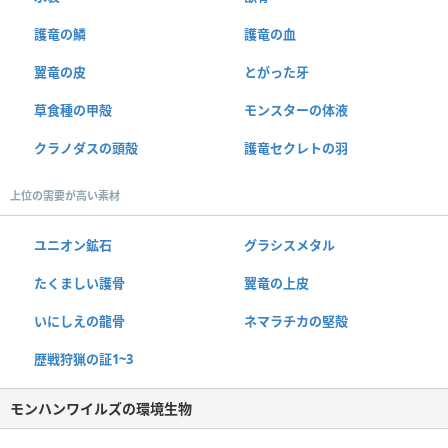
護竜の鱗
護竜の血
翼竜の皮
とがった牙
草食種の甲殻
モンスターの体液
クラノダスの頭殻
護竜セクレトの羽
上位の需要が高い素材
ユニオン鉱石
グラシスメタル
たくましい護骨
翼竜の上皮
いにしえの龍骨
ネマラチカの堅殻
歴戦狩猟の証1~3
モンハンワイルズの環境生物