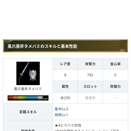
風爪盾斧タメバミのスキルと基本性能
レア度
攻撃力
会心率
8
792
0
属性
スロット
防御力
風爪盾斧タメバミ
氷250
③②①
-
集中
Lv.3
武器スキル
飛燕
Lv.1
★4ヒラバミ討伐