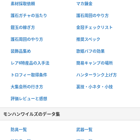
素材採取依頼
マカ錬金
護石ガチャの当たり
護石周回のやり方
鎧玉の稼ぎ方
金冠チェックリスト
護石周回のやり方
推奨スペック
装飾品集め
歌姫バフの効果
レア6特産品の入手法
簡易キャンプの場所
トロフィー取得条件
ハンターランク上げ方
大集会所の行き方
裏技・小ネタ・小技
評価レビューと感想
モンハンワイルズのデータ集
防具一覧
武器一覧