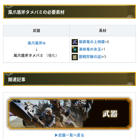
風爪盾斧タメバミの必要素材
武器
素材
風鋏竜の上飛膜
×6
風爪盾斧Ⅲ
凍峰竜の氷玉
×1
↓
風爪盾斧タメバミ
（強化）
歴戦狩猟の証Ⅰ
×5
関連記事
▶︎武器一覧へ戻る