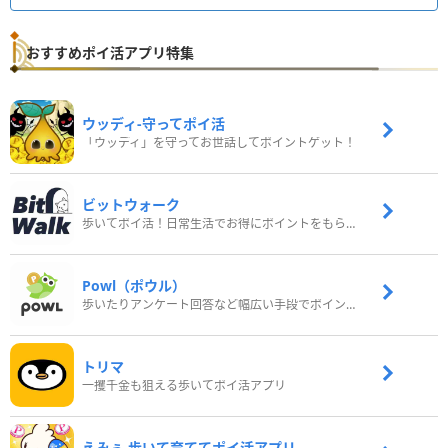
おすすめポイ活アプリ特集
ウッディ‐守ってポイ活
「ウッディ」を守ってお世話してポイントゲット！
ビットウォーク
歩いてポイ活！日常生活でお得にポイントをもらおう
Powl（ポウル）
歩いたりアンケート回答など幅広い手段でポイントをゲット
トリマ
一攫千金も狙える歩いてポイ活アプリ
えみぅ 歩いて育ててポイ活アプリ