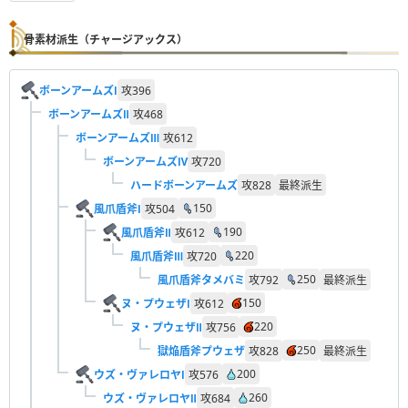
骨素材派生（チャージアックス）
ボーンアームズⅠ
攻
396
ボーンアームズⅡ
攻
468
ボーンアームズⅢ
攻
612
ボーンアームズⅣ
攻
720
ハードボーンアームズ
攻
828
最終派生
150
風爪盾斧Ⅰ
攻
504
190
風爪盾斧Ⅱ
攻
612
220
風爪盾斧Ⅲ
攻
720
250
風爪盾斧タメバミ
攻
792
最終派生
150
ヌ・プウェザⅠ
攻
612
220
ヌ・プウェザⅡ
攻
756
250
獄焔盾斧プウェザ
攻
828
最終派生
200
ウズ・ヴァレロヤⅠ
攻
576
260
ウズ・ヴァレロヤⅡ
攻
684