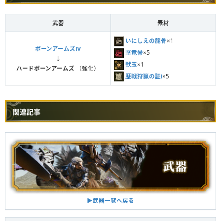
武器
素材
いにしえの龍骨
×1
ボーンアームズⅣ
堅竜骨
×5
↓
獣玉
×1
ハードボーンアームズ
（強化）
歴戦狩猟の証Ⅰ
×5
関連記事
▶︎武器一覧へ戻る