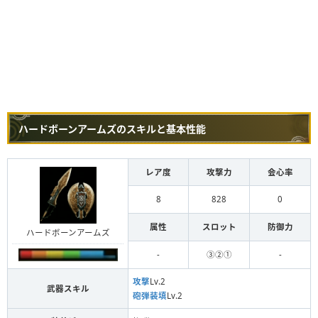
ハードボーンアームズのスキルと基本性能
レア度
攻撃力
会心率
8
828
0
属性
スロット
防御力
ハードボーンアームズ
-
③②①
-
攻撃
Lv.2
武器スキル
砲弾装填
Lv.2