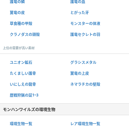
護竜の鱗
護竜の血
翼竜の皮
とがった牙
草食種の甲殻
モンスターの体液
クラノダスの頭殻
護竜セクレトの羽
上位の需要が高い素材
ユニオン鉱石
グラシスメタル
たくましい護骨
翼竜の上皮
いにしえの龍骨
ネマラチカの堅殻
歴戦狩猟の証1~3
モンハンワイルズの環境生物
環境生物一覧
レア環境生物一覧