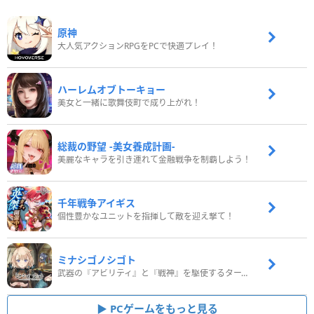
原神
大人気アクションRPGをPCで快適プレイ！
ハーレムオブトーキョー
美女と一緒に歌舞伎町で成り上がれ！
総裁の野望 -美女養成計画-
美麗なキャラを引き連れて金融戦争を制覇しよう！
千年戦争アイギス
個性豊かなユニットを指揮して敵を迎え撃て！
ミナシゴノシゴト
武器の『アビリティ』と『戦神』を駆使するターン制コマンドバトルRPG！
PCゲームをもっと見る