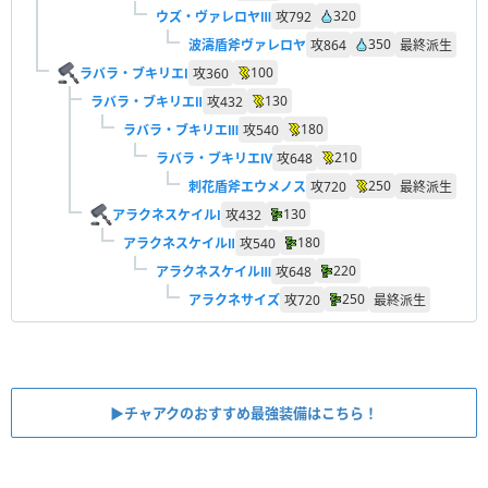
320
ウズ・ヴァレロヤⅢ
攻
792
350
波濤盾斧ヴァレロヤ
攻
864
最終派生
100
ラバラ・ブキリエⅠ
攻
360
130
ラバラ・ブキリエⅡ
攻
432
180
ラバラ・ブキリエⅢ
攻
540
210
ラバラ・ブキリエⅣ
攻
648
250
刺花盾斧エウメノス
攻
720
最終派生
130
アラクネスケイルⅠ
攻
432
180
アラクネスケイルⅡ
攻
540
220
アラクネスケイルⅢ
攻
648
250
アラクネサイズ
攻
720
最終派生
▶︎チャアクのおすすめ最強装備はこちら！