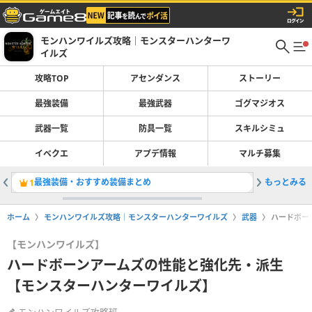
モンハンワイルズ攻略｜モンスターハンターワ
イルズ
攻略TOP
アセンダンス
ストーリー
最強装備
最強武器
ゴグマジオス
武器一覧
防具一覧
スキルシミュ
イベクエ
アプデ情報
マルチ募集
最強装備・おすすめ装備まとめ
もっとみる
巨戟アー
1
2
ホーム
モンハンワイルズ攻略｜モンスターハンターワイルズ
武器
ハードボー
【モンハンワイルズ】
ハードボーンアームズの性能と強化先・派生
【モンスターハンターワイルズ】