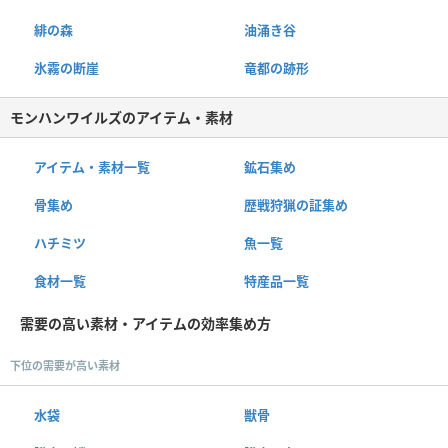
緋の森
油涌き谷
氷霧の断崖
竜都の跡形
モンハンワイルズのアイテム・素材
アイテム・素材一覧
鉱石集め
骨集め
歴戦狩猟の証集め
ハチミツ
魚一覧
食材一覧
特産品一覧
需要の高い素材・アイテムの効率集め方
下位の需要が高い素材
水袋
獣骨