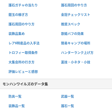
護石ガチャの当たり
護石周回のやり方
鎧玉の稼ぎ方
金冠チェックリスト
護石周回のやり方
推奨スペック
装飾品集め
歌姫バフの効果
レア6特産品の入手法
簡易キャンプの場所
トロフィー取得条件
ハンターランク上げ方
大集会所の行き方
裏技・小ネタ・小技
評価レビューと感想
モンハンワイルズのデータ集
防具一覧
武器一覧
装飾品一覧
護石一覧