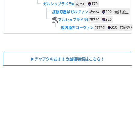
170
ガルシュブラドラⅡ
攻
756
200
護鎖刃盾斧ガルヴァン
攻
864
最終派生
320
アルシュブラドラⅠ
攻
720
350
鎖刃盾斧ゴーヴァン
攻
792
最終派生
▶︎チャアクのおすすめ最強装備はこちら！