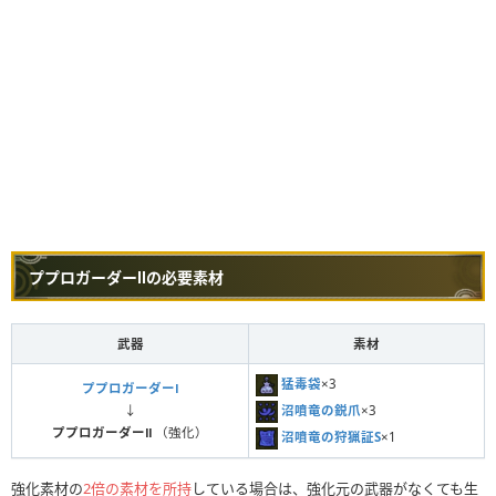
ププロガーダーⅡの必要素材
武器
素材
猛毒袋
×3
ププロガーダーⅠ
沼噴竜の鋭爪
×3
↓
ププロガーダーⅡ
（強化）
沼噴竜の狩猟証S
×1
強化素材の
2倍の素材を所持
している場合は、強化元の武器がなくても生