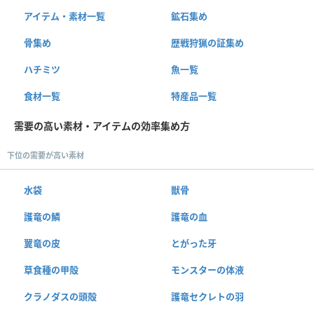
アイテム・素材一覧
鉱石集め
骨集め
歴戦狩猟の証集め
ハチミツ
魚一覧
食材一覧
特産品一覧
需要の高い素材・アイテムの効率集め方
下位の需要が高い素材
水袋
獣骨
護竜の鱗
護竜の血
翼竜の皮
とがった牙
草食種の甲殻
モンスターの体液
クラノダスの頭殻
護竜セクレトの羽