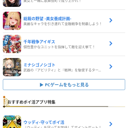
美女と一緒に歌舞伎町で成り上がれ！
総裁の野望 -美女養成計画-
美麗なキャラを引き連れて金融戦争を制覇しよう！
千年戦争アイギス
個性豊かなユニットを指揮して敵を迎え撃て！
ミナシゴノシゴト
武器の『アビリティ』と『戦神』を駆使するターン制コマンドバトルRPG！
PCゲームをもっと見る
おすすめポイ活アプリ特集
ウッディ‐守ってポイ活
「ウッディ」を守ってお世話してポイントゲット！