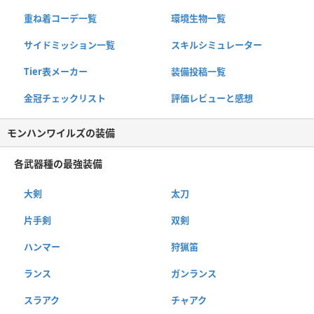
重ね着コーデ一覧
環境生物一覧
サイドミッション一覧
スキルシミュレーター
Tier表メーカー
装備投稿一覧
金冠チェックリスト
評価レビューと感想
モンハンワイルズの装備
各武器種の最強装備
大剣
太刀
片手剣
双剣
ハンマー
狩猟笛
ランス
ガンランス
スラアク
チャアク