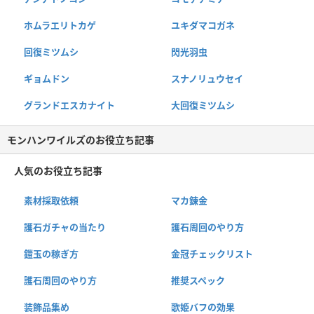
ホムラエリトカゲ
ユキダマコガネ
回復ミツムシ
閃光羽虫
ギョムドン
スナノリュウセイ
グランドエスカナイト
大回復ミツムシ
モンハンワイルズのお役立ち記事
人気のお役立ち記事
素材採取依頼
マカ錬金
護石ガチャの当たり
護石周回のやり方
鎧玉の稼ぎ方
金冠チェックリスト
護石周回のやり方
推奨スペック
装飾品集め
歌姫バフの効果