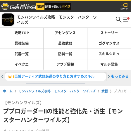
モンハンワイルズ攻略｜モンスターハンターワ
イルズ
攻略TOP
アセンダンス
ストーリー
最強装備
最強武器
ゴグマジオス
武器一覧
防具一覧
スキルシミュ
イベクエ
アプデ情報
マルチ募集
巨戟アーティア武器厳選のやり方とおすすめスキル
もっとみる
太刀の最
1
2
ホーム
モンハンワイルズ攻略｜モンスターハンターワイルズ
武器
ププロガー
【モンハンワイルズ】
ププロガーダーⅡの性能と強化先・派生【モン
スターハンターワイルズ】