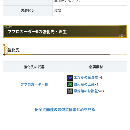
生態系」をクリア
装着ビン
榴弾
ププロガーダーⅡの強化先・派生
強化先
強化先の武器
必要素材
まだらの猛毒皮
×4
雌火竜の上棘
×1
ププロガーダーⅢ
獄焔蛸の狩猟証S
×3
▶︎全武器種の最強装備まとめを見る