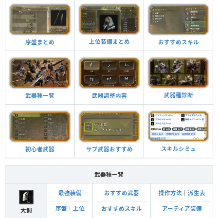
上位装備まとめ
おすすめスキル
序盤まとめ
武器種診断
武器調整内容
武器種一覧
スキルシミュ
サブ武器おすすめ
初心者武器
武器種一覧
最強装備
おすすめ武器
操作方法
｜
派生表
序盤
｜
上位
おすすめスキル
アーティア装備
大剣