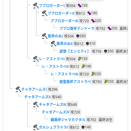
150
ププロガーダーⅠ
攻
504
190
ププロガーダーⅡ
攻
612
220
ププロガーダーⅢ
攻
720
250
ププロ盾斧デンドーラ
攻
792
最終派
260
異界の炎Ⅰ
攻
504
310
異界の炎Ⅱ
攻
612
350
遺恨【エンミティ】
攻
756
最終派生
150
レ・アストラペⅠ
攻
504
190
レ・アストラペⅡ
攻
612
220
レ・アストラペⅢ
攻
720
250
煌雷盾斧アストラペ
攻
792
最終派生
チャタアームズⅠ
攻
396
チャタアームズⅡ
攻
540
チャタアームズⅢ
攻
648
チャタアームズⅣ
攻
720
纏盾斧ジャマカクタル
攻
792
最終派生
140
ガルシュブラドラⅠ
攻
612