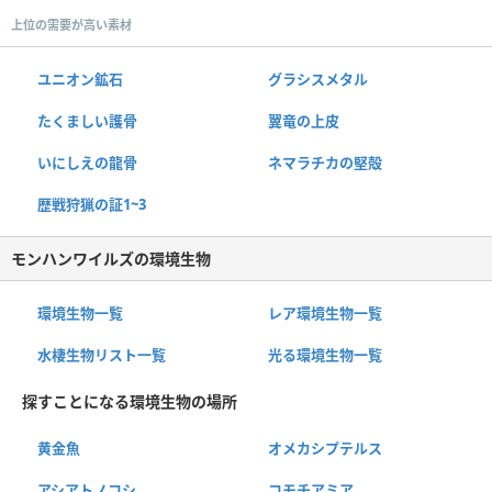
上位の需要が高い素材
ユニオン鉱石
グラシスメタル
たくましい護骨
翼竜の上皮
いにしえの龍骨
ネマラチカの堅殻
歴戦狩猟の証1~3
モンハンワイルズの環境生物
環境生物一覧
レア環境生物一覧
水棲生物リスト一覧
光る環境生物一覧
探すことになる環境生物の場所
黄金魚
オメカシプテルス
アシアトノコシ
コモチアミア