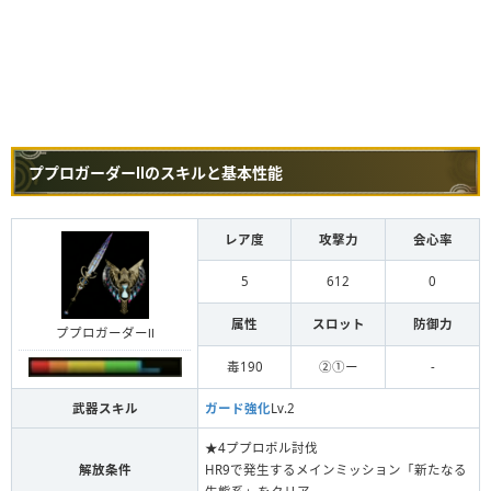
ププロガーダーⅡのスキルと基本性能
レア度
攻撃力
会心率
5
612
0
属性
スロット
防御力
ププロガーダーⅡ
毒190
②①ー
-
武器スキル
ガード強化
Lv.2
★4ププロポル討伐
解放条件
HR9で発生するメインミッション「新たなる