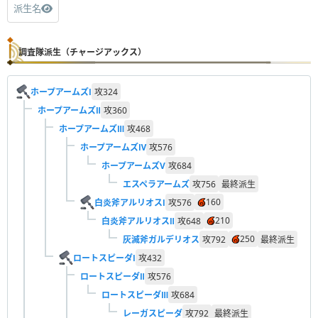
派生名
調査隊派生（チャージアックス）
ホープアームズⅠ
攻
324
ホープアームズⅡ
攻
360
ホープアームズⅢ
攻
468
ホープアームズⅣ
攻
576
ホープアームズV
攻
684
エスペラアームズ
攻
756
最終派生
160
白炎斧アルリオスⅠ
攻
576
210
白炎斧アルリオスⅡ
攻
648
250
灰滅斧ガルデリオス
攻
792
最終派生
ロートスピーダⅠ
攻
432
ロートスピーダⅡ
攻
576
ロートスピーダⅢ
攻
684
レーガスピーダ
攻
792
最終派生