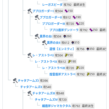
レーガスピーダ
攻
792
最終派生
150
ププロガーダーⅠ
攻
504
190
ププロガーダーⅡ
攻
612
220
ププロガーダーⅢ
攻
720
250
ププロ盾斧デンドーラ
攻
792
最終派
260
異界の炎Ⅰ
攻
504
310
異界の炎Ⅱ
攻
612
350
遺恨【エンミティ】
攻
756
最終派生
150
レ・アストラペⅠ
攻
504
190
レ・アストラペⅡ
攻
612
220
レ・アストラペⅢ
攻
720
250
煌雷盾斧アストラペ
攻
792
最終派生
チャタアームズⅠ
攻
396
チャタアームズⅡ
攻
540
チャタアームズⅢ
攻
648
チャタアームズⅣ
攻
720
纏盾斧ジャマカクタル
攻
792
最終派生