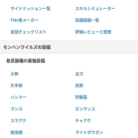
サイドミッション一覧
スキルシミュレーター
Tier表メーカー
装備投稿一覧
金冠チェックリスト
評価レビューと感想
モンハンワイルズの装備
各武器種の最強装備
大剣
太刀
片手剣
双剣
ハンマー
狩猟笛
ランス
ガンランス
スラアク
チャアク
操虫棍
ライトボウガン