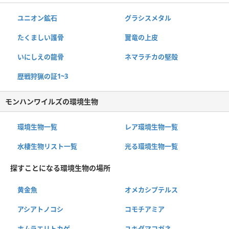
ユニオン鉱石
グラシスメタル
たくましい護骨
翼竜の上皮
いにしえの龍骨
ネマラチカの堅殻
歴戦狩猟の証1~3
モンハンワイルズの環境生物
環境生物一覧
レア環境生物一覧
水棲生物リスト一覧
光る環境生物一覧
探すことになる環境生物の場所
黄金魚
オメカシプテルス
アシアトノコシ
コモチアミア
ホムラエリトカゲ
ユキダマコガネ