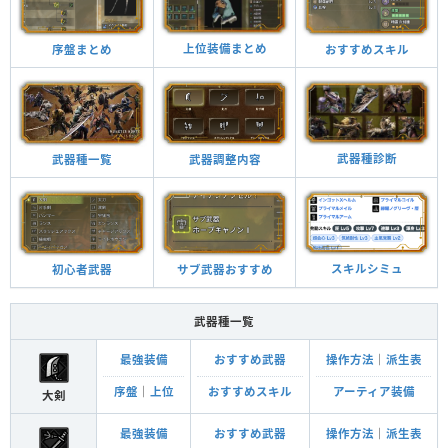
上位装備まとめ
おすすめスキル
序盤まとめ
武器種診断
武器調整内容
武器種一覧
スキルシミュ
サブ武器おすすめ
初心者武器
武器種一覧
最強装備
おすすめ武器
操作方法
｜
派生表
序盤
｜
上位
おすすめスキル
アーティア装備
大剣
最強装備
おすすめ武器
操作方法
｜
派生表