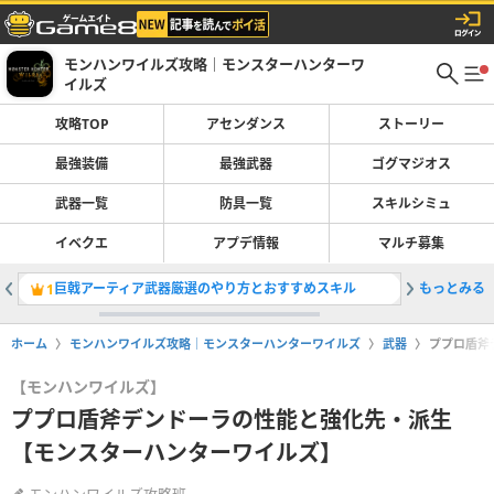
モンハンワイルズ攻略｜モンスターハンターワ
イルズ
攻略TOP
アセンダンス
ストーリー
最強装備
最強武器
ゴグマジオス
武器一覧
防具一覧
スキルシミュ
イベクエ
アプデ情報
マルチ募集
巨戟アーティア武器厳選のやり方とおすすめスキル
もっとみる
最強装備
1
2
ホーム
モンハンワイルズ攻略｜モンスターハンターワイルズ
武器
ププロ盾斧
【モンハンワイルズ】
ププロ盾斧デンドーラの性能と強化先・派生
【モンスターハンターワイルズ】