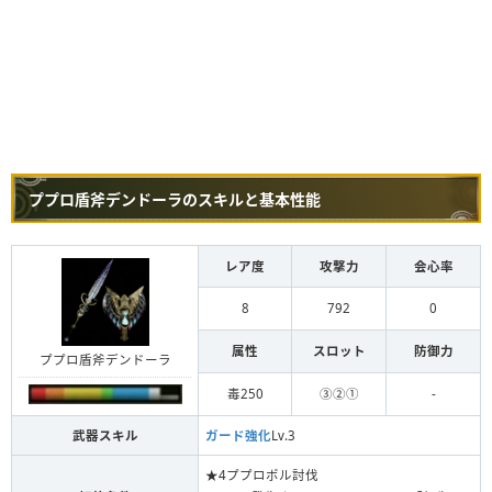
ププロ盾斧デンドーラのスキルと基本性能
レア度
攻撃力
会心率
8
792
0
属性
スロット
防御力
ププロ盾斧デンドーラ
毒250
③②①
-
武器スキル
ガード強化
Lv.3
★4ププロポル討伐