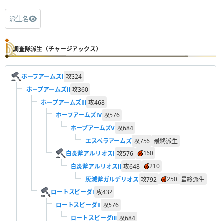
派生名
調査隊派生（チャージアックス）
ホープアームズⅠ
攻
324
ホープアームズⅡ
攻
360
ホープアームズⅢ
攻
468
ホープアームズⅣ
攻
576
ホープアームズV
攻
684
エスペラアームズ
攻
756
最終派生
160
白炎斧アルリオスⅠ
攻
576
210
白炎斧アルリオスⅡ
攻
648
250
灰滅斧ガルデリオス
攻
792
最終派生
ロートスピーダⅠ
攻
432
ロートスピーダⅡ
攻
576
ロートスピーダⅢ
攻
684