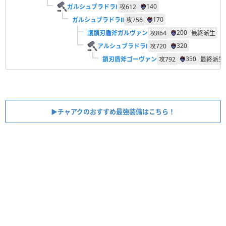
140
ガルシュブラドラⅠ
攻
612
170
ガルシュブラドラⅡ
攻
756
200
護鎖刃盾斧ガルヴァン
攻
864
最終派生
320
アルシュブラドラⅠ
攻
720
350
鎖刃盾斧ゴーヴァン
攻
792
最終派生
▶︎チャアクのおすすめ最強装備はこちら！