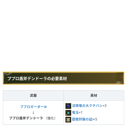
ププロ盾斧デンドーラの必要素材
武器
素材
沼噴竜の大クチバシ
×3
ププロガーダーⅢ
竜玉
×1
↓
ププロ盾斧デンドーラ
（強化）
歴戦狩猟の証Ⅰ
×5