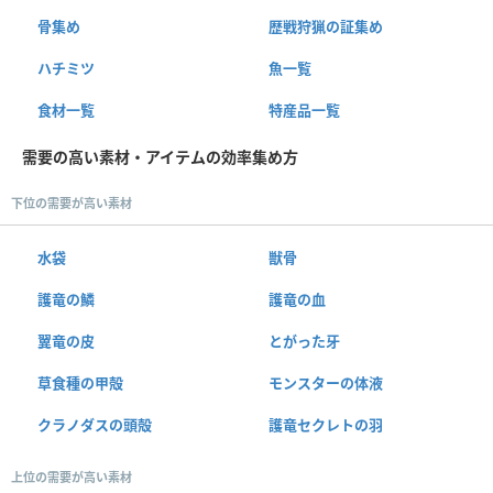
骨集め
歴戦狩猟の証集め
ハチミツ
魚一覧
食材一覧
特産品一覧
需要の高い素材・アイテムの効率集め方
下位の需要が高い素材
水袋
獣骨
護竜の鱗
護竜の血
翼竜の皮
とがった牙
草食種の甲殻
モンスターの体液
クラノダスの頭殻
護竜セクレトの羽
上位の需要が高い素材