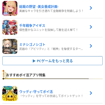
総裁の野望 -美女養成計画-
美麗なキャラを引き連れて金融戦争を制覇しよう！
千年戦争アイギス
個性豊かなユニットを指揮して敵を迎え撃て！
ミナシゴノシゴト
武器の『アビリティ』と『戦神』を駆使するターン制コマンドバトルRPG！
PCゲームをもっと見る
おすすめポイ活アプリ特集
ウッディ‐守ってポイ活
「ウッディ」を守ってお世話してポイントゲット！