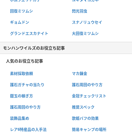
回復ミツムシ
閃光羽虫
ギョムドン
スナノリュウセイ
グランドエスカナイト
大回復ミツムシ
モンハンワイルズのお役立ち記事
人気のお役立ち記事
素材採取依頼
マカ錬金
護石ガチャの当たり
護石周回のやり方
鎧玉の稼ぎ方
金冠チェックリスト
護石周回のやり方
推奨スペック
装飾品集め
歌姫バフの効果
レア6特産品の入手法
簡易キャンプの場所