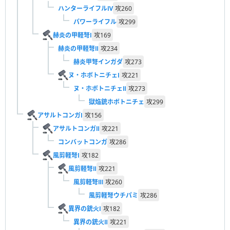
ハンターライフルⅣ
攻
260
パワーライフル
攻
299
赫炎の甲軽弩Ⅰ
攻
169
赫炎の甲軽弩Ⅱ
攻
234
赫炎甲弩インガダ
攻
273
ヌ・ホボトニチェⅠ
攻
221
ヌ・ホボトニチェⅡ
攻
273
獄焔銃ホボトニチェ
攻
299
アサルトコンガⅠ
攻
156
アサルトコンガⅡ
攻
221
コンバットコンガ
攻
286
風剪軽弩Ⅰ
攻
182
風剪軽弩Ⅱ
攻
221
風剪軽弩Ⅲ
攻
260
風剪軽弩ウチパミ
攻
286
異界の銃火Ⅰ
攻
182
異界の銃火Ⅱ
攻
221