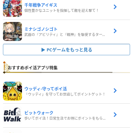
千年戦争アイギス
個性豊かなユニットを指揮して敵を迎え撃て！
ミナシゴノシゴト
武器の『アビリティ』と『戦神』を駆使するターン制コマンドバトルRPG！
PCゲームをもっと見る
おすすめポイ活アプリ特集
ウッディ‐守ってポイ活
「ウッディ」を守ってお世話してポイントゲット！
ビットウォーク
歩いてポイ活！日常生活でお得にポイントをもらおう