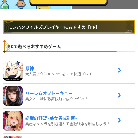
モンハンワイルズプレイヤーにおすすめ【PR】
PCで遊べるおすすめゲーム
原神
大人気アクションRPGをPCで快適プレイ！
ハーレムオブトーキョー
美女と一緒に歌舞伎町で成り上がれ！
総裁の野望 -美女養成計画-
美麗なキャラを引き連れて金融戦争を制覇しよう！