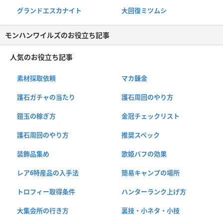
グランドエスカナイト
大回復ミツムシ
モンハンワイルズのお役立ち記事
人気のお役立ち記事
素材採取依頼
マカ錬金
護石ガチャの当たり
護石周回のやり方
鎧玉の稼ぎ方
金冠チェックリスト
護石周回のやり方
推奨スペック
装飾品集め
歌姫バフの効果
レア6特産品の入手法
簡易キャンプの場所
トロフィー取得条件
ハンターランク上げ方
大集会所の行き方
裏技・小ネタ・小技