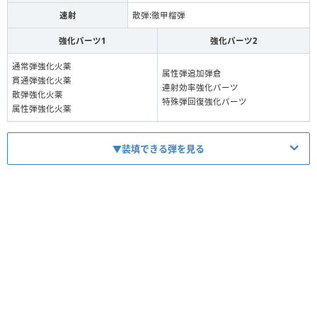
速射
散弾:徹甲榴弾
強化パーツ1
強化パーツ2
通常弾強化火薬
属性弾追加弾倉
貫通弾強化火薬
連射効率強化パーツ
散弾強化火薬
特殊弾回復強化パーツ
属性弾強化火薬
▼装填できる弾を見る
弾
Lv
装填数
通常弾
1
5
貫通弾
1
4
散弾
2
3