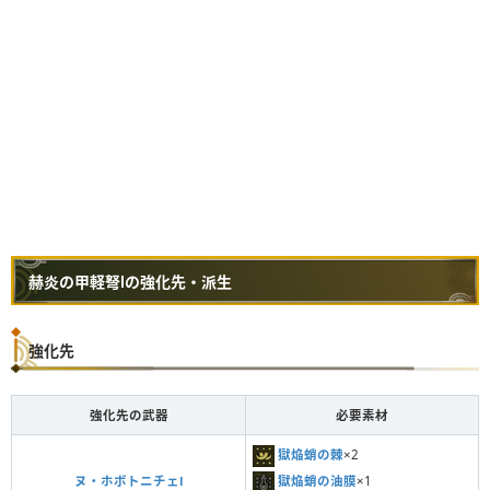
斬烈弾
徹甲榴弾
1
2
拡散弾
竜撃弾
毒弾
麻痺弾
睡眠弾
赫炎の甲軽弩Ⅰの強化先・派生
火炎弾
1
4
水冷弾
強化先
氷結弾
電撃弾
1
4
強化先の武器
必要素材
滅龍弾
獄焔蛸の棘
×2
獄焔蛸の油膜
×1
ヌ・ホボトニチェⅠ