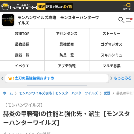
モンハンワイルズ攻略｜モンスターハンターワ
イルズ
攻略TOP
アセンダンス
ストーリー
最強装備
最強武器
ゴグマジオス
武器一覧
防具一覧
スキルシミュ
イベクエ
アプデ情報
マルチ募集
太刀の最強装備おすすめ
もっとみる
巨戟アー
1
2
ホーム
モンハンワイルズ攻略｜モンスターハンターワイルズ
武器
赫炎の甲軽
【モンハンワイルズ】
赫炎の甲軽弩Ⅰの性能と強化先・派生【モンスタ
ーハンターワイルズ】