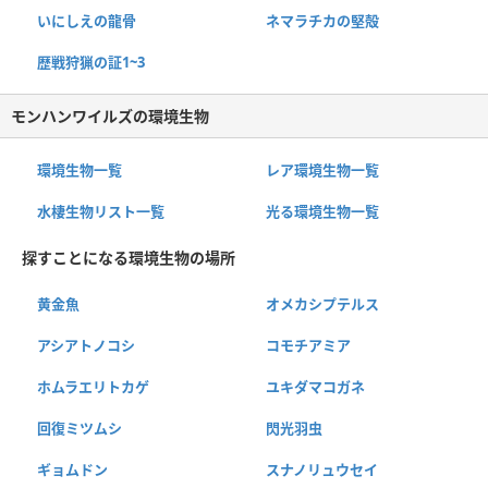
いにしえの龍骨
ネマラチカの堅殻
歴戦狩猟の証1~3
モンハンワイルズの環境生物
環境生物一覧
レア環境生物一覧
水棲生物リスト一覧
光る環境生物一覧
探すことになる環境生物の場所
黄金魚
オメカシプテルス
アシアトノコシ
コモチアミア
ホムラエリトカゲ
ユキダマコガネ
回復ミツムシ
閃光羽虫
ギョムドン
スナノリュウセイ