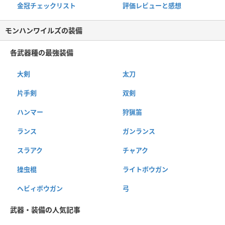
金冠チェックリスト
評価レビューと感想
モンハンワイルズの装備
各武器種の最強装備
大剣
太刀
片手剣
双剣
ハンマー
狩猟笛
ランス
ガンランス
スラアク
チャアク
操虫棍
ライトボウガン
ヘビィボウガン
弓
武器・装備の人気記事