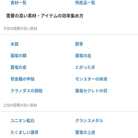
食材一覧
特産品一覧
需要の高い素材・アイテムの効率集め方
下位の需要が高い素材
水袋
獣骨
護竜の鱗
護竜の血
翼竜の皮
とがった牙
草食種の甲殻
モンスターの体液
クラノダスの頭殻
護竜セクレトの羽
上位の需要が高い素材
ユニオン鉱石
グラシスメタル
たくましい護骨
翼竜の上皮