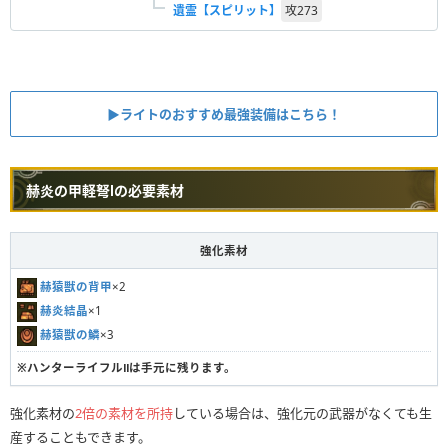
遺霊【スピリット】
攻
273
▶︎ライトのおすすめ最強装備はこちら！
赫炎の甲軽弩Ⅰの必要素材
強化素材
赫猿獣の背甲
×2
赫炎結晶
×1
赫猿獣の鱗
×3
※ハンターライフルⅡは手元に残ります。
強化素材の
2倍の素材を所持
している場合は、強化元の武器がなくても生
産することもできます。