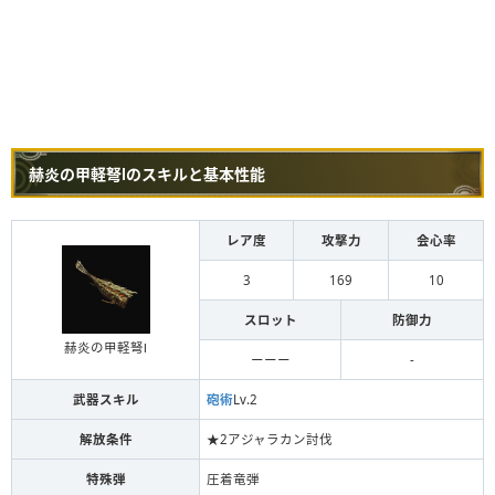
赫炎の甲軽弩Ⅰのスキルと基本性能
レア度
攻撃力
会心率
3
169
10
スロット
防御力
赫炎の甲軽弩Ⅰ
ーーー
-
武器スキル
砲術
Lv.2
解放条件
★2アジャラカン討伐
特殊弾
圧着竜弾