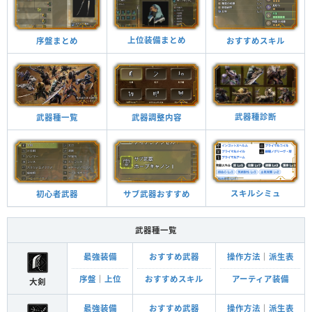
上位装備まとめ
おすすめスキル
序盤まとめ
武器種診断
武器調整内容
武器種一覧
スキルシミュ
サブ武器おすすめ
初心者武器
武器種一覧
最強装備
おすすめ武器
操作方法
｜
派生表
序盤
｜
上位
おすすめスキル
アーティア装備
大剣
最強装備
おすすめ武器
操作方法
｜
派生表