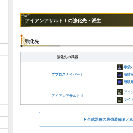
氷結弾
電撃弾
アイアンアサルトⅠの強化先・派生
滅龍弾
回復弾
強化先
鬼人弾
強化先の武器
硬化弾
1
毒袋
×
減気弾
沼噴
ププロスナイパーⅠ
捕獲弾
1
沼噴
アイ
アイアンアサルトⅡ
ライ
▶︎全武器種の最強装備まと