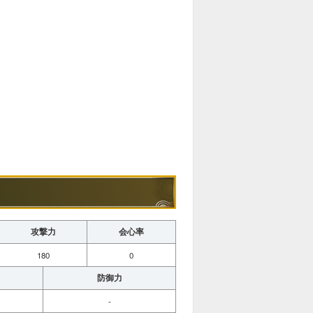
攻撃力
会心率
180
0
防御力
-