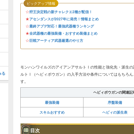
ピックアップ情報
☆
狩王決定戦の新チャレクエ2種が配信！
★
アセンダンスが2027年に発売！情報まとめ
☆
最終アプデ対応！最強武器種ランキング
★
全武器種の最強装備・おすすめ装備まとめ
☆
巨戟アーティア武器厳選のやり方
モンハンワイルズのアイアンアサルトⅠの性能と強化先・派生の
みる
ルトⅠ（ヘビィボウガン）の入手方法や条件についてはもちろん
す。
ヘビィボウガンの関連記
最強装備
序盤装備
スキルおすすめ
ヘビィの派生表
目次