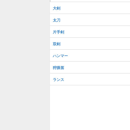
大剣
太刀
片手剣
双剣
ハンマー
狩猟笛
ランス