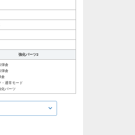
弾
強化パーツ2
加弾倉
加弾倉
弾倉
ツ・通常モード
強化パーツ
る