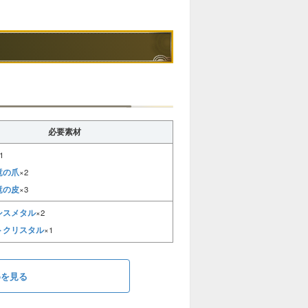
必要素材
2
1
竜の爪
×2
4
竜の皮
×3
シスメタル
×2
トクリスタル
×1
めを見る