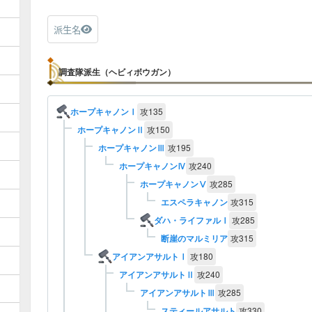
派生名
調査隊派生（ヘビィボウガン）
ホープキャノンⅠ
攻
135
ホープキャノンⅡ
攻
150
ホープキャノンⅢ
攻
195
ホープキャノンⅣ
攻
240
ホープキャノンⅤ
攻
285
エスペラキャノン
攻
315
ダハ・ライファルⅠ
攻
285
断崖のマルミリア
攻
315
アイアンアサルトⅠ
攻
180
アイアンアサルトⅡ
攻
240
アイアンアサルトⅢ
攻
285
スティールアサルト
攻
330