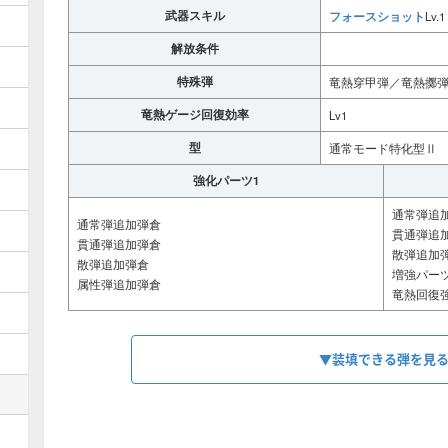
武器スキル
フォースショット
Lv.1
解放条件
特殊弾
竜熱穿甲弾／竜熱擲
竜熱ゲージ回復効率
Lv1
型
通常モード特化型Ⅱ
強化パーツ1
通常弾追
通常弾追加弾倉
貫通弾追
貫通弾追加弾倉
散弾追加
散弾追加弾倉
増強パー
属性弾追加弾倉
竜熱回復
▼装填できる弾を見