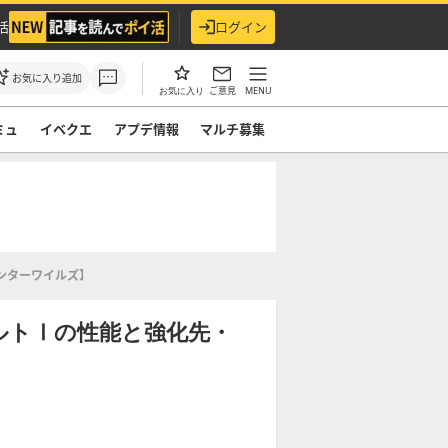
活
ログイン
お気に入り追加
ご意見
MENU
お気に入り
ミュ
イベクエ
アプデ情報
マルチ募集
ンターワイルズ】
ルトⅠの性能と強化先・
】