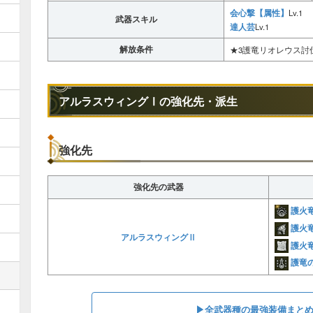
会心撃【属性】
Lv.1
武器スキル
達人芸
Lv.1
解放条件
★3護竜リオレウス討
アルラスウィングⅠの強化先・派生
強化先
強化先の武器
護火
護火
アルラスウィングⅡ
護火
護竜
▶︎全武器種の最強装備まと