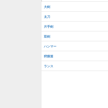
大剣
太刀
片手剣
双剣
ハンマー
狩猟笛
ランス