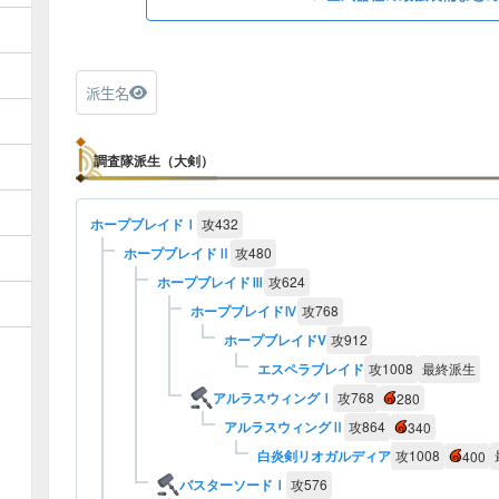
派生名
調査隊派生（大剣）
ホープブレイドⅠ
攻
432
ホープブレイドⅡ
攻
480
ホープブレイドⅢ
攻
624
ホープブレイドⅣ
攻
768
ホープブレイドV
攻
912
エスペラブレイド
攻
1008
最終派生
アルラスウィングⅠ
攻
768
280
アルラスウィングⅡ
攻
864
340
白炎剣リオガルディア
攻
1008
400
バスターソードⅠ
攻
576