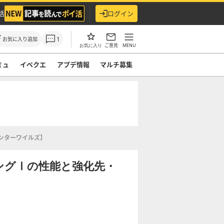
活
ログイン
1
お気に入り追加
ご意見
MENU
お気に入り
ミュ
イベクエ
アプデ情報
マルチ募集
ンターワイルズ】
ングⅠの性能と強化先・
】