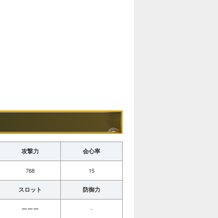
攻撃力
会心率
768
15
スロット
防御力
ーーー
-