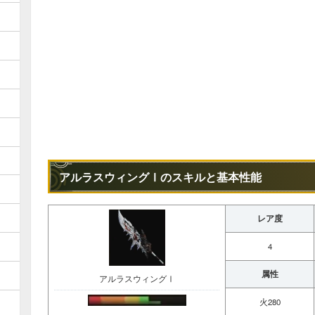
アルラスウィングⅠのスキルと基本性能
レア度
4
属性
アルラスウィングⅠ
火280