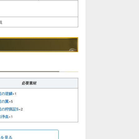
伐
必要素材
竜の逆鱗
×1
竜の翼
×5
竜の狩猟証S
×2
の浄血
×1
めを見る