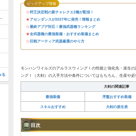
ピックアップ情報
☆
狩王決定戦の新チャレクエ2種が配信！
ャートと進め方・任務クエスト
★
アセンダンスが2027年に発売！情報まとめ
☆
最終アプデ対応！最強武器種ランキング
★
全武器種の最強装備・おすすめ装備まとめ
☆
巨戟アーティア武器厳選のやり方
モンハンワイルズのアルラスウィングⅠの性能と強化先・派生の
みる
ングⅠ（大剣）の入手方法や条件についてはもちろん、生産や必
大剣の関連記事
最強装備
序盤おすすめ装備
スキルおすすめ
大剣の派生表
目次