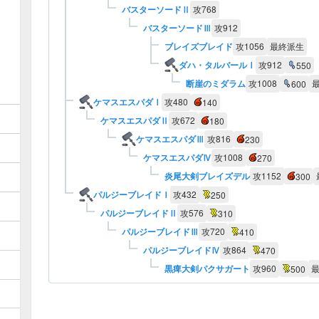
バスターソードⅡ
攻
768
バスターソードⅢ
攻
912
ブレイズブレイド
攻
1056
最終派生
ダハ・タルバールⅠ
攻
912
550
断崖のミダラム
攻
1008
600
ケマスエスパダⅠ
攻
480
140
ケマスエスパダⅡ
攻
672
180
ケマスエスパダⅢ
攻
816
230
ケマスエスパダⅣ
攻
1008
270
炎尾大剣ブレイズデル
攻
1152
300
パルジーブレイドⅠ
攻
432
250
パルジーブレイドⅡ
攻
576
310
パルジーブレイドⅢ
攻
720
410
パルジーブレイドⅣ
攻
864
470
黒痺大剣パクサガート
攻
960
500