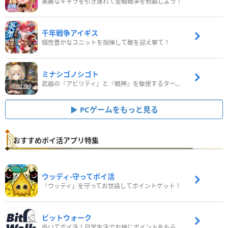
美麗なキャラを引き連れて金融戦争を制覇しよう！
千年戦争アイギス
個性豊かなユニットを指揮して敵を迎え撃て！
ミナシゴノシゴト
武器の『アビリティ』と『戦神』を駆使するターン制コマンドバトルRPG！
PCゲームをもっと見る
おすすめポイ活アプリ特集
ウッディ‐守ってポイ活
「ウッディ」を守ってお世話してポイントゲット！
ビットウォーク
歩いてポイ活！日常生活でお得にポイントをもらおう