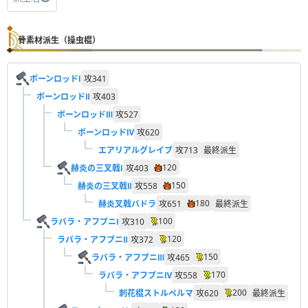
骨素材派生（操虫棍）
ボーンロッドⅠ
攻
341
ボーンロッドⅡ
攻
403
ボーンロッドⅢ
攻
527
ボーンロッドⅣ
攻
620
エアリアルグレイブ
攻
713
最終派生
120
赫炎の三叉戟Ⅰ
攻
403
150
赫炎の三叉戟Ⅱ
攻
558
180
赫炎叉戟バドラ
攻
651
最終派生
100
ラバラ・アフプニⅠ
攻
310
120
ラバラ・アフプニⅡ
攻
372
150
ラバラ・アフプニⅢ
攻
465
170
ラバラ・アフプニⅣ
攻
558
200
刺花棍ストルペルマ
攻
620
最終派生