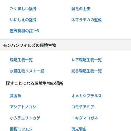
たくましい護骨
翼竜の上皮
いにしえの龍骨
ネマラチカの堅殻
歴戦狩猟の証1~3
モンハンワイルズの環境生物
環境生物一覧
レア環境生物一覧
水棲生物リスト一覧
光る環境生物一覧
探すことになる環境生物の場所
黄金魚
オメカシプテルス
アシアトノコシ
コモチアミア
ホムラエリトカゲ
ユキダマコガネ
回復ミツムシ
閃光羽虫