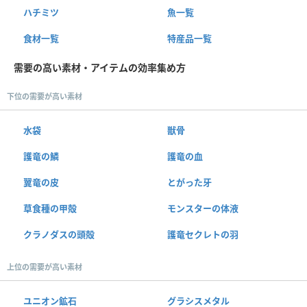
ハチミツ
魚一覧
食材一覧
特産品一覧
需要の高い素材・アイテムの効率集め方
下位の需要が高い素材
水袋
獣骨
護竜の鱗
護竜の血
翼竜の皮
とがった牙
草食種の甲殻
モンスターの体液
クラノダスの頭殻
護竜セクレトの羽
上位の需要が高い素材
ユニオン鉱石
グラシスメタル