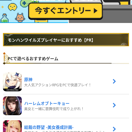
モンハンワイルズプレイヤーにおすすめ【PR】
PCで遊べるおすすめゲーム
原神
大人気アクションRPGをPCで快適プレイ！
ハーレムオブトーキョー
美女と一緒に歌舞伎町で成り上がれ！
総裁の野望 -美女養成計画-