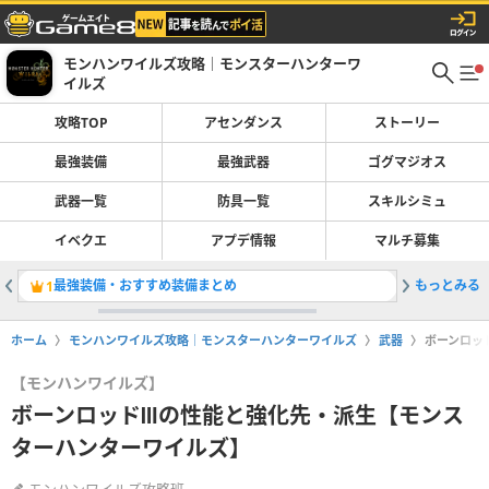
モンハンワイルズ攻略｜モンスターハンターワ
イルズ
攻略TOP
アセンダンス
ストーリー
最強装備
最強武器
ゴグマジオス
武器一覧
防具一覧
スキルシミュ
イベクエ
アプデ情報
マルチ募集
最強装備・おすすめ装備まとめ
もっとみる
巨戟アー
1
2
ホーム
モンハンワイルズ攻略｜モンスターハンターワイルズ
武器
ボーンロッ
【モンハンワイルズ】
ボーンロッドⅢの性能と強化先・派生【モンス
ターハンターワイルズ】