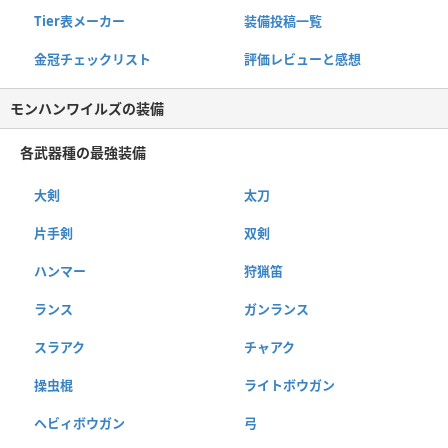
Tier表メーカー
装備投稿一覧
金冠チェックリスト
評価レビューと感想
モンハンワイルズの装備
各武器種の最強装備
大剣
太刀
片手剣
双剣
ハンマー
狩猟笛
ランス
ガンランス
スラアク
チャアク
操虫棍
ライトボウガン
ヘビィボウガン
弓