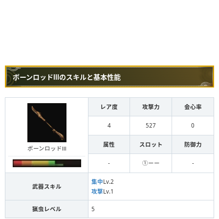
ボーンロッドⅢのスキルと基本性能
レア度
攻撃力
会心率
4
527
0
属性
スロット
防御力
ボーンロッドⅢ
-
①ーー
-
集中
Lv.2
武器スキル
攻撃
Lv.1
猟虫レベル
5