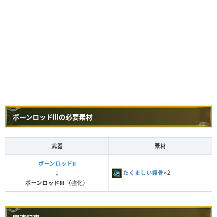
ボーンロッドⅢの必要素材
武器
素材
ボーンロッドⅡ
たくましい護骨
×2
↓
ボーンロッドⅢ
（強化）