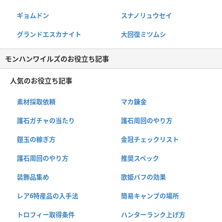
ギョムドン
スナノリュウセイ
グランドエスカナイト
大回復ミツムシ
モンハンワイルズのお役立ち記事
人気のお役立ち記事
素材採取依頼
マカ錬金
護石ガチャの当たり
護石周回のやり方
鎧玉の稼ぎ方
金冠チェックリスト
護石周回のやり方
推奨スペック
装飾品集め
歌姫バフの効果
レア6特産品の入手法
簡易キャンプの場所
トロフィー取得条件
ハンターランク上げ方