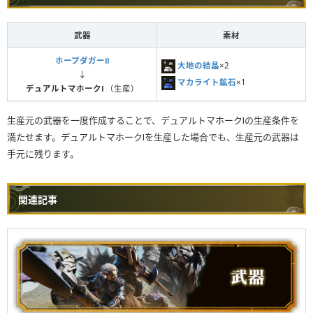
武器
素材
ホープダガーⅡ
大地の結晶
×2
↓
マカライト鉱石
×1
デュアルトマホークⅠ
（生産）
生産元の武器を一度作成することで、デュアルトマホークⅠの生産条件を
満たせます。デュアルトマホークⅠを生産した場合でも、生産元の武器は
手元に残ります。
関連記事