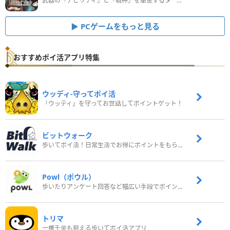
武器の『アビリティ』と『戦神』を駆使するターン制コマンドバトルRPG！
PCゲームをもっと見る
おすすめポイ活アプリ特集
ウッディ‐守ってポイ活
「ウッディ」を守ってお世話してポイントゲット！
ビットウォーク
歩いてポイ活！日常生活でお得にポイントをもらおう
Powl（ポウル）
歩いたりアンケート回答など幅広い手段でポイントをゲット
トリマ
一攫千金も狙える歩いてポイ活アプリ