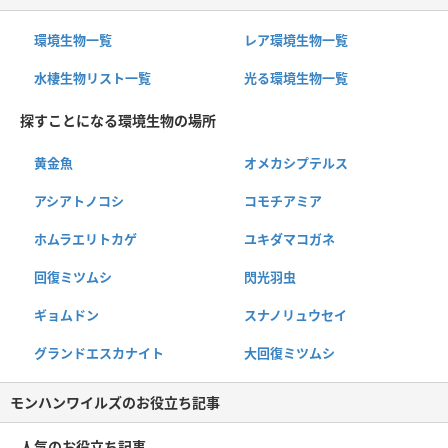
環境生物一覧
レア環境生物一覧
水棲生物リスト一覧
光る環境生物一覧
探すことになる環境生物の場所
黄金魚
オメカシプテルス
アシアトノコシ
コモチアミア
ホムラエリトカゲ
ユキダマコガネ
回復ミツムシ
閃光羽虫
ギョムドン
スナノリュウセイ
グランドエスカナイト
大回復ミツムシ
モンハンワイルズのお役立ち記事
人気のお役立ち記事