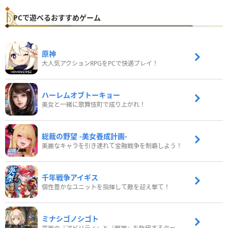
PCで遊べるおすすめゲーム
原神
大人気アクションRPGをPCで快適プレイ！
ハーレムオブトーキョー
美女と一緒に歌舞伎町で成り上がれ！
総裁の野望 -美女養成計画-
美麗なキャラを引き連れて金融戦争を制覇しよう！
千年戦争アイギス
個性豊かなユニットを指揮して敵を迎え撃て！
ミナシゴノシゴト