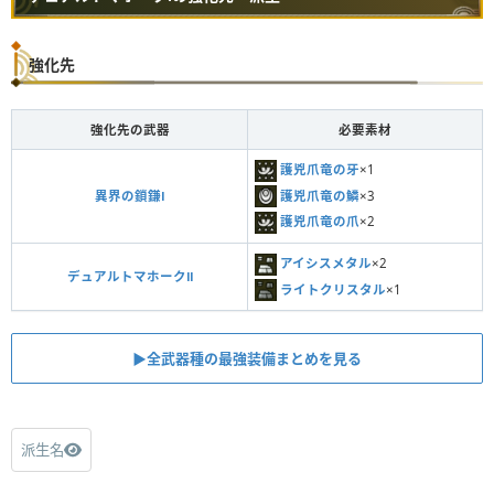
強化先
強化先の武器
必要素材
護兇爪竜の牙
×1
護兇爪竜の鱗
×3
異界の鎖鎌Ⅰ
護兇爪竜の爪
×2
アイシスメタル
×2
デュアルトマホークⅡ
ライトクリスタル
×1
▶︎全武器種の最強装備まとめを見る
派生名