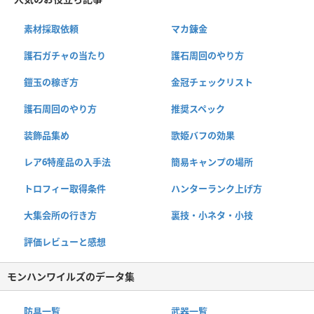
素材採取依頼
マカ錬金
護石ガチャの当たり
護石周回のやり方
鎧玉の稼ぎ方
金冠チェックリスト
護石周回のやり方
推奨スペック
装飾品集め
歌姫バフの効果
レア6特産品の入手法
簡易キャンプの場所
トロフィー取得条件
ハンターランク上げ方
大集会所の行き方
裏技・小ネタ・小技
評価レビューと感想
モンハンワイルズのデータ集
防具一覧
武器一覧