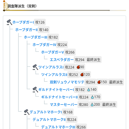
調査隊派生（双剣）
ホープダガーⅠ
攻
126
ホープダガーⅡ
攻
140
ホープダガーⅢ
攻
182
ホープダガーⅣ
攻
224
ホープダガーV
攻
266
エスペラダガー
攻
294
最終派生
90
ツインアルラスⅠ
攻
224
120
ツインアルラスⅡ
攻
252
150
双剣リュウノマモリテ
攻
294
最終派生
140
ギルドナイトセーバーⅠ
攻
182
170
ギルドナイトセーバーⅡ
攻
224
200
マスターセーバー
攻
280
最終派生
デュアルトマホークⅠ
攻
168
デュアルトマホークⅡ
攻
224
デュアルトマホークⅢ
攻
266