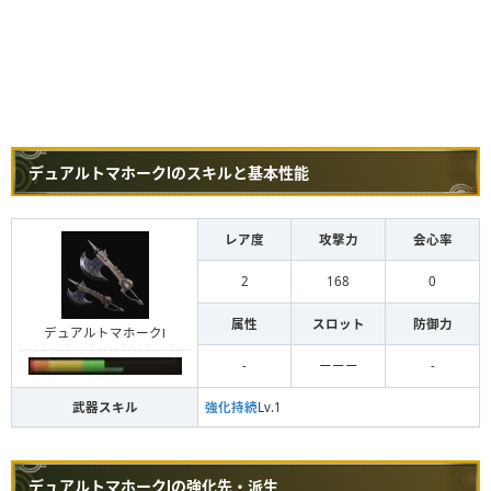
デュアルトマホークⅠのスキルと基本性能
レア度
攻撃力
会心率
2
168
0
属性
スロット
防御力
デュアルトマホークⅠ
-
ーーー
-
武器スキル
強化持続
Lv.1
デュアルトマホークⅠの強化先・派生