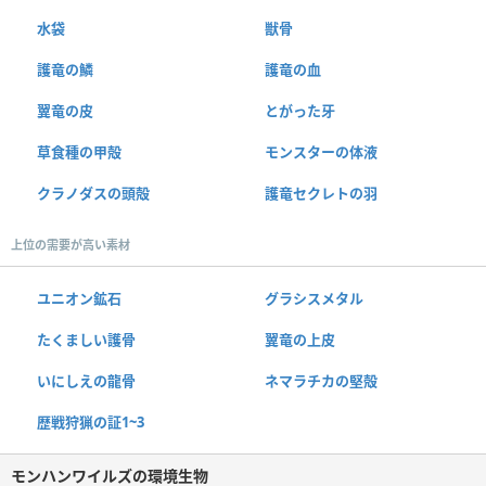
水袋
獣骨
護竜の鱗
護竜の血
翼竜の皮
とがった牙
草食種の甲殻
モンスターの体液
クラノダスの頭殻
護竜セクレトの羽
上位の需要が高い素材
ユニオン鉱石
グラシスメタル
たくましい護骨
翼竜の上皮
いにしえの龍骨
ネマラチカの堅殻
歴戦狩猟の証1~3
モンハンワイルズの環境生物