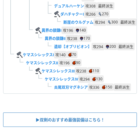
デュアルハーケン
攻
308
最終派生
270
ダハチャクーⅠ
攻
266
300
断崖のウルグァム
攻
294
最終派生
140
異界の鎖鎌Ⅰ
攻
196
170
異界の鎖鎌Ⅱ
攻
238
200
遺却【オブリビオン】
攻
294
最終派生
70
ケマスシレックスⅠ
攻
140
90
ケマスシレックスⅡ
攻
196
110
ケマスシレックスⅢ
攻
238
130
ケマスシレックスⅣ
攻
294
150
炎尾双刃マグネシア
攻
336
最終派生
▶︎双剣のおすすめ最強装備はこちら！