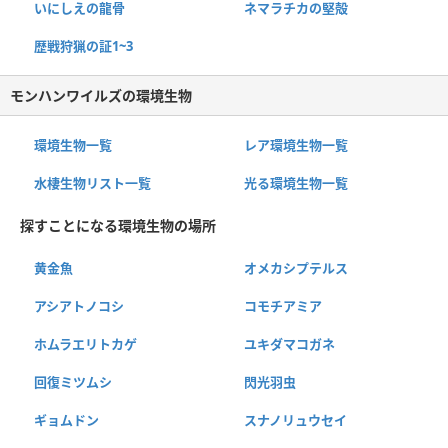
いにしえの龍骨
ネマラチカの堅殻
歴戦狩猟の証1~3
モンハンワイルズの環境生物
環境生物一覧
レア環境生物一覧
水棲生物リスト一覧
光る環境生物一覧
探すことになる環境生物の場所
黄金魚
オメカシプテルス
アシアトノコシ
コモチアミア
ホムラエリトカゲ
ユキダマコガネ
回復ミツムシ
閃光羽虫
ギョムドン
スナノリュウセイ