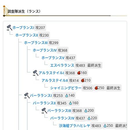
調査隊派生（ランス）
ホープランスⅠ
攻
207
ホープランスⅡ
攻
230
ホープランスⅢ
攻
299
ホープランスⅣ
攻
368
ホープランスV
攻
437
エスペラランス
攻
483
最終派生
160
アルラステイルⅠ
攻
368
210
アルラステイルⅡ
攻
414
250
シャイニングピラー
攻
506
最終派生
140
バーラランスⅠ
攻
253
160
バーラランスⅡ
攻
345
200
バーラランスⅢ
攻
368
220
バーラランスⅣ
攻
437
250
沙海槍プラハヒレヤ
攻
483
最終派生