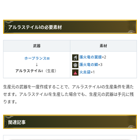
アルラステイルⅠの必要素材
武器
素材
護火竜の翼膜
×2
ホープランスⅢ
護火竜の鱗
×3
↓
アルラステイルⅠ
（生産）
火炎袋
×1
生産元の武器を一度作成することで、アルラステイルⅠの生産条件を満た
せます。アルラステイルⅠを生産した場合でも、生産元の武器は手元に残
ります。
関連記事