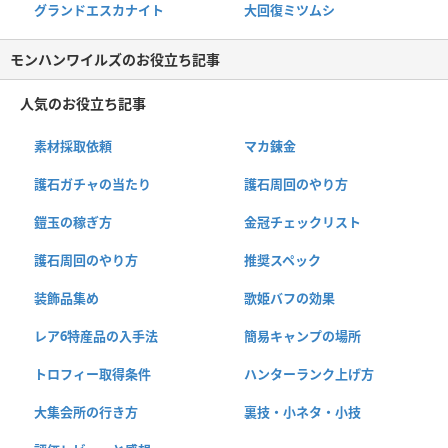
グランドエスカナイト
大回復ミツムシ
モンハンワイルズのお役立ち記事
人気のお役立ち記事
素材採取依頼
マカ錬金
護石ガチャの当たり
護石周回のやり方
鎧玉の稼ぎ方
金冠チェックリスト
護石周回のやり方
推奨スペック
装飾品集め
歌姫バフの効果
レア6特産品の入手法
簡易キャンプの場所
トロフィー取得条件
ハンターランク上げ方
大集会所の行き方
裏技・小ネタ・小技