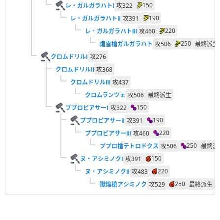
150
レ・ガルガラハトⅠ
攻
322
190
レ・ガルガラハトⅡ
攻
391
220
レ・ガルガラハトⅢ
攻
460
250
煌雷槍ガルガラハト
攻
506
最終派生
クロムドリルⅠ
攻
276
クロムドリルⅡ
攻
368
クロムドリルⅢ
攻
437
クロムランツェ
攻
506
最終派生
150
ププロピアサーⅠ
攻
322
190
ププロピアサーⅡ
攻
391
220
ププロピアサーⅢ
攻
460
250
ププロ槍テトロドクス
攻
506
最終派
150
ヌ・アシミノクⅠ
攻
391
220
ヌ・アシミノクⅡ
攻
483
250
獄焔槍アシミノク
攻
529
最終派生