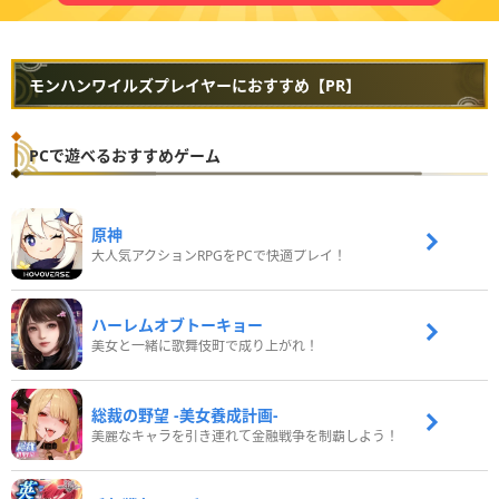
モンハンワイルズプレイヤーにおすすめ【PR】
PCで遊べるおすすめゲーム
原神
大人気アクションRPGをPCで快適プレイ！
ハーレムオブトーキョー
美女と一緒に歌舞伎町で成り上がれ！
総裁の野望 -美女養成計画-
美麗なキャラを引き連れて金融戦争を制覇しよう！