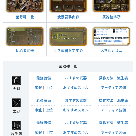
武器種診断
武器調整内容
武器種一覧
スキルシミュ
サブ武器おすすめ
初心者武器
武器種一覧
最強装備
おすすめ武器
操作方法
｜
派生表
序盤
｜
上位
おすすめスキル
アーティア装備
大剣
最強装備
おすすめ武器
操作方法
｜
派生表
序盤
｜
上位
おすすめスキル
アーティア装備
太刀
最強装備
おすすめ武器
操作方法
｜
派生表
序盤
｜
上位
おすすめスキル
アーティア装備
片手剣