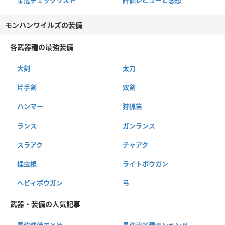
金冠チェックリスト
評価レビューと感想
モンハンワイルズの装備
各武器種の最強装備
大剣
太刀
片手剣
双剣
ハンマー
狩猟笛
ランス
ガンランス
スラアク
チャアク
操虫棍
ライトボウガン
ヘビィボウガン
弓
武器・装備の人気記事