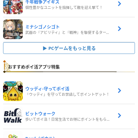
千年戦争アイギス
個性豊かなユニットを指揮して敵を迎え撃て！
ミナシゴノシゴト
武器の『アビリティ』と『戦神』を駆使するターン制コマンドバトルRPG！
PCゲームをもっと見る
おすすめポイ活アプリ特集
ウッディ‐守ってポイ活
「ウッディ」を守ってお世話してポイントゲット！
ビットウォーク
歩いてポイ活！日常生活でお得にポイントをもらおう