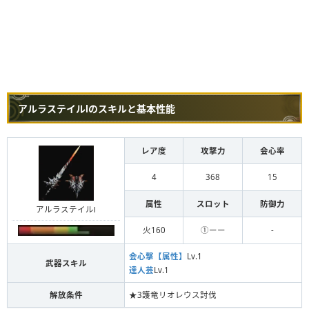
アルラステイルⅠのスキルと基本性能
レア度
攻撃力
会心率
4
368
15
属性
スロット
防御力
アルラステイルⅠ
火160
①ーー
-
会心撃【属性】
Lv.1
武器スキル
達人芸
Lv.1
解放条件
★3護竜リオレウス討伐