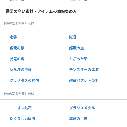
需要の高い素材・アイテムの効率集め方
下位の需要が高い素材
水袋
獣骨
護竜の鱗
護竜の血
翼竜の皮
とがった牙
草食種の甲殻
モンスターの体液
クラノダスの頭殻
護竜セクレトの羽
上位の需要が高い素材
ユニオン鉱石
グラシスメタル
たくましい護骨
翼竜の上皮