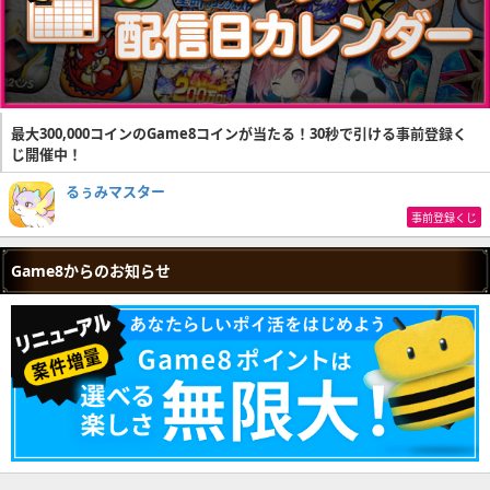
最大300,000コインのGame8コインが当たる！30秒で引ける事前登録く
じ開催中！
るぅみマスター
事前登録くじ
Game8からのお知らせ