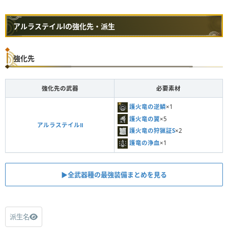
アルラステイルⅠの強化先・派生
強化先
強化先の武器
必要素材
護火竜の逆鱗
×1
護火竜の翼
×5
アルラステイルⅡ
護火竜の狩猟証S
×2
護竜の浄血
×1
▶︎全武器種の最強装備まとめを見る
派生名