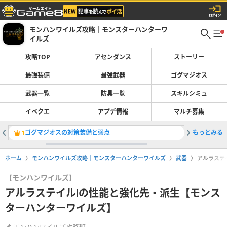
モンハンワイルズ攻略｜モンスターハンターワ
イルズ
攻略TOP
アセンダンス
ストーリー
最強装備
最強武器
ゴグマジオス
武器一覧
防具一覧
スキルシミュ
イベクエ
アプデ情報
マルチ募集
ゴグマジオスの対策装備と弱点
もっとみる
サイドミ
1
2
ホーム
モンハンワイルズ攻略｜モンスターハンターワイルズ
武器
アルラステ
【モンハンワイルズ】
アルラステイルⅠの性能と強化先・派生【モンス
ターハンターワイルズ】