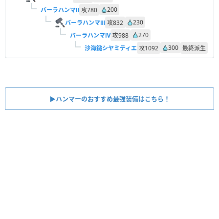
200
バーラハンマⅡ
攻
780
230
バーラハンマⅢ
攻
832
270
バーラハンマⅣ
攻
988
300
沙海鎚シヤミティエ
攻
1092
最終派生
▶︎ハンマーのおすすめ最強装備はこちら！