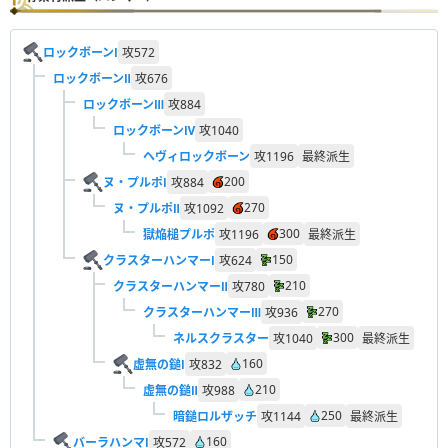
ロックボーンⅠ
攻
572
ロックボーンⅡ
攻
676
ロックボーンⅢ
攻
884
ロックボーンⅣ
攻
1040
ヘヴィロックボーン
攻
1196
最終派生
200
ヌ・プルポⅠ
攻
884
270
ヌ・プルポⅡ
攻
1092
300
獄焔槌プルポ
攻
1196
最終派生
150
クラスターハンマーⅠ
攻
624
210
クラスターハンマーⅡ
攻
780
270
クラスターハンマーⅢ
攻
936
300
ネルスクラスター
攻
1040
最終派生
160
虚無の鎚Ⅰ
攻
832
210
虚無の鎚Ⅱ
攻
988
250
暗鎚ロルザッチ
攻
1144
最終派生
160
バーラハンマⅠ
攻
572