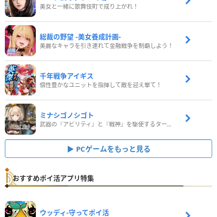
美女と一緒に歌舞伎町で成り上がれ！
総裁の野望 -美女養成計画-
美麗なキャラを引き連れて金融戦争を制覇しよう！
千年戦争アイギス
個性豊かなユニットを指揮して敵を迎え撃て！
ミナシゴノシゴト
武器の『アビリティ』と『戦神』を駆使するターン制コマンドバトルRPG！
PCゲームをもっと見る
おすすめポイ活アプリ特集
ウッディ‐守ってポイ活