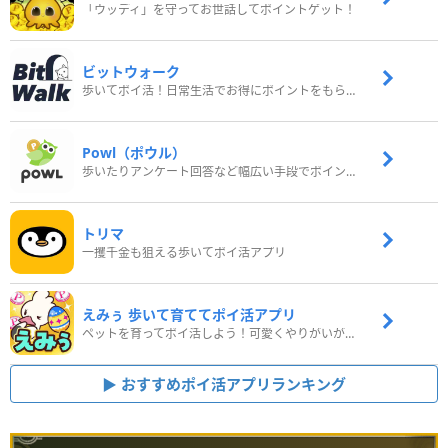
「ウッディ」を守ってお世話してポイントゲット！
ビットウォーク
歩いてポイ活！日常生活でお得にポイントをもらおう
Powl（ポウル）
歩いたりアンケート回答など幅広い手段でポイントをゲット
トリマ
一攫千金も狙える歩いてポイ活アプリ
えみぅ 歩いて育ててポイ活アプリ
ペットを育ってポイ活しよう！可愛くやりがいがある新感覚アプリ
おすすめポイ活アプリランキング