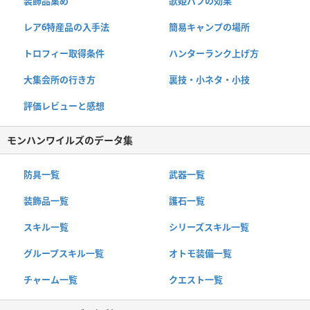
装飾品集め
歌姫バフの効果
レア6特産品の入手法
簡易キャンプの場所
トロフィー取得条件
ハンターランク上げ方
大集会所の行き方
裏技・小ネタ・小技
評価レビューと感想
モンハンワイルズのデータ集
防具一覧
武器一覧
装飾品一覧
護石一覧
スキル一覧
シリーズスキル一覧
グループスキル一覧
オトモ装備一覧
チャーム一覧
クエスト一覧