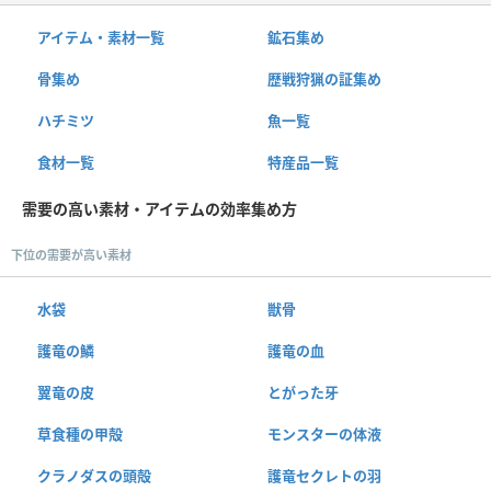
アイテム・素材一覧
鉱石集め
骨集め
歴戦狩猟の証集め
ハチミツ
魚一覧
食材一覧
特産品一覧
需要の高い素材・アイテムの効率集め方
下位の需要が高い素材
水袋
獣骨
護竜の鱗
護竜の血
翼竜の皮
とがった牙
草食種の甲殻
モンスターの体液
クラノダスの頭殻
護竜セクレトの羽