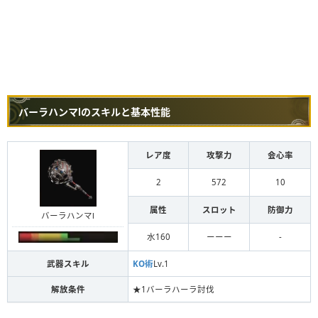
バーラハンマⅠのスキルと基本性能
レア度
攻撃力
会心率
2
572
10
属性
スロット
防御力
バーラハンマⅠ
水160
ーーー
-
武器スキル
KO術
Lv.1
解放条件
★1バーラハーラ討伐