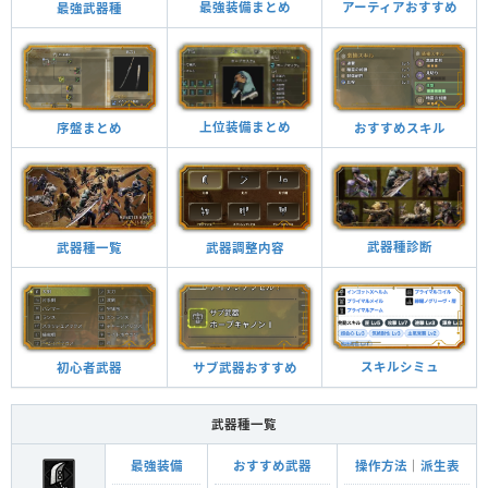
最強装備まとめ
アーティアおすすめ
最強武器種
上位装備まとめ
おすすめスキル
序盤まとめ
武器種診断
武器調整内容
武器種一覧
スキルシミュ
サブ武器おすすめ
初心者武器
武器種一覧
最強装備
おすすめ武器
操作方法
｜
派生表