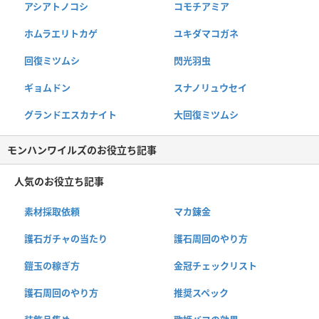
アシアトノコシ
コモチアミア
ホムラエリトカゲ
ユキダマコガネ
回復ミツムシ
閃光羽虫
ギョムドン
スナノリュウセイ
グランドエスカナイト
大回復ミツムシ
モンハンワイルズのお役立ち記事
人気のお役立ち記事
素材採取依頼
マカ錬金
護石ガチャの当たり
護石周回のやり方
鎧玉の稼ぎ方
金冠チェックリスト
護石周回のやり方
推奨スペック