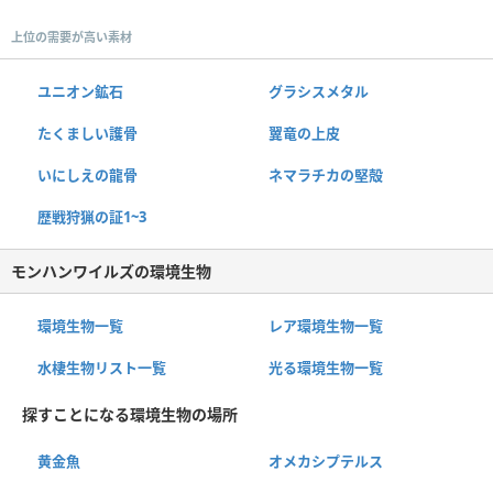
上位の需要が高い素材
ユニオン鉱石
グラシスメタル
たくましい護骨
翼竜の上皮
いにしえの龍骨
ネマラチカの堅殻
歴戦狩猟の証1~3
モンハンワイルズの環境生物
環境生物一覧
レア環境生物一覧
水棲生物リスト一覧
光る環境生物一覧
探すことになる環境生物の場所
黄金魚
オメカシプテルス