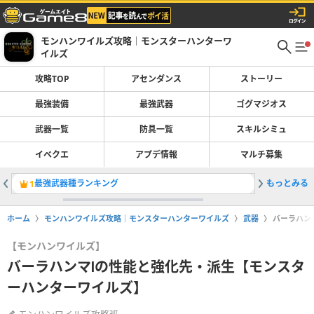
モンハンワイルズ攻略｜モンスターハンターワ
イルズ
攻略TOP
アセンダンス
ストーリー
最強装備
最強武器
ゴグマジオス
武器一覧
防具一覧
スキルシミュ
イベクエ
アプデ情報
マルチ募集
最強武器種ランキング
もっとみる
太刀の最
1
2
ホーム
モンハンワイルズ攻略｜モンスターハンターワイルズ
武器
バーラハン
【モンハンワイルズ】
バーラハンマⅠの性能と強化先・派生【モンスタ
ーハンターワイルズ】