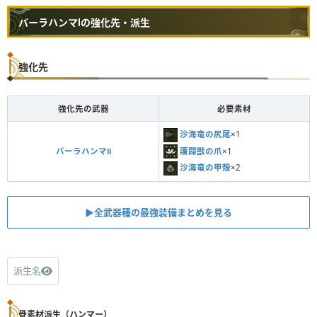
バーラハンマⅠの強化先・派生
強化先
強化先の武器
必要素材
沙海竜の尻尾
×1
護闢獣の爪
×1
バーラハンマⅡ
沙海竜の甲殻
×2
▶︎全武器種の最強装備まとめを見る
派生名
骨素材派生（ハンマー）