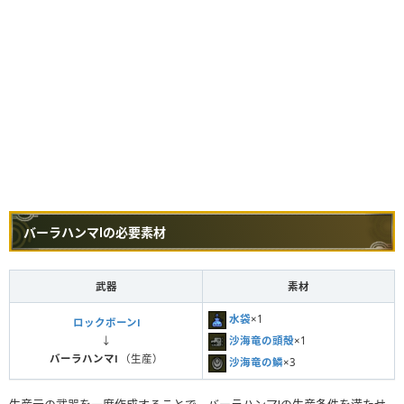
バーラハンマⅠの必要素材
武器
素材
水袋
×1
ロックボーンⅠ
沙海竜の頭殻
×1
↓
バーラハンマⅠ
（生産）
沙海竜の鱗
×3
生産元の武器を一度作成することで、バーラハンマⅠの生産条件を満たせ