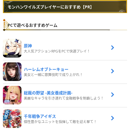
モンハンワイルズプレイヤーにおすすめ【PR】
PCで遊べるおすすめゲーム
原神
大人気アクションRPGをPCで快適プレイ！
ハーレムオブトーキョー
美女と一緒に歌舞伎町で成り上がれ！
総裁の野望 -美女養成計画-
美麗なキャラを引き連れて金融戦争を制覇しよう！
千年戦争アイギス
個性豊かなユニットを指揮して敵を迎え撃て！