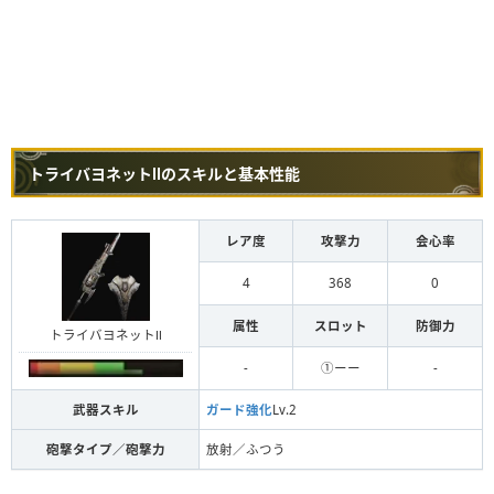
トライバヨネットⅡのスキルと基本性能
レア度
攻撃力
会心率
4
368
0
属性
スロット
防御力
トライバヨネットⅡ
-
①ーー
-
武器スキル
ガード強化
Lv.2
砲撃タイプ／砲撃力
放射／ふつう