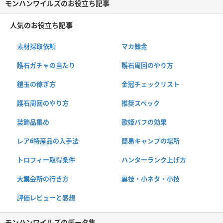
モンハンワイルズのお役立ち記事
人気のお役立ち記事
素材採取依頼
マカ錬金
護石ガチャの当たり
護石周回のやり方
鎧玉の稼ぎ方
金冠チェックリスト
護石周回のやり方
推奨スペック
装飾品集め
歌姫バフの効果
レア6特産品の入手法
簡易キャンプの場所
トロフィー取得条件
ハンターランク上げ方
大集会所の行き方
裏技・小ネタ・小技
評価レビューと感想
モンハンワイルズのデータ集