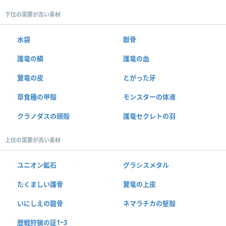
下位の需要が高い素材
水袋
獣骨
護竜の鱗
護竜の血
翼竜の皮
とがった牙
草食種の甲殻
モンスターの体液
クラノダスの頭殻
護竜セクレトの羽
上位の需要が高い素材
ユニオン鉱石
グラシスメタル
たくましい護骨
翼竜の上皮
いにしえの龍骨
ネマラチカの堅殻
歴戦狩猟の証1~3