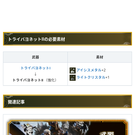
トライバヨネットⅡの必要素材
武器
素材
トライバヨネットⅠ
アイシスメタル
×2
↓
ライトクリスタル
×1
トライバヨネットⅡ
（強化）
関連記事