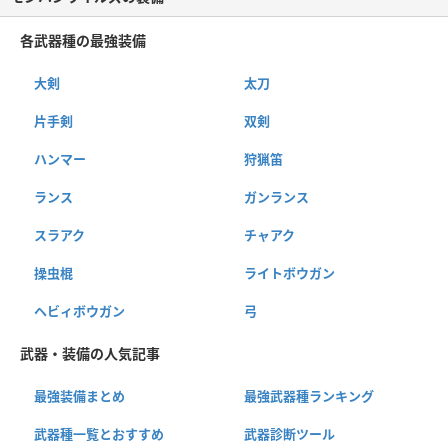
各武器種の最強装備
大剣
太刀
片手剣
双剣
ハンマー
狩猟笛
ランス
ガンランス
スラアク
チャアク
操虫棍
ライトボウガン
ヘビィボウガン
弓
武器・装備の人気記事
最強装備まとめ
最強武器種ランキング
武器種一覧とおすすめ
武器診断ツール