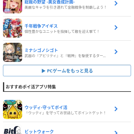
総裁の野望 -美女養成計画-
美麗なキャラを引き連れて金融戦争を制覇しよう！
千年戦争アイギス
個性豊かなユニットを指揮して敵を迎え撃て！
ミナシゴノシゴト
武器の『アビリティ』と『戦神』を駆使するターン制コマンドバトルRPG！
PCゲームをもっと見る
おすすめポイ活アプリ特集
ウッディ‐守ってポイ活
「ウッディ」を守ってお世話してポイントゲット！
ビットウォーク