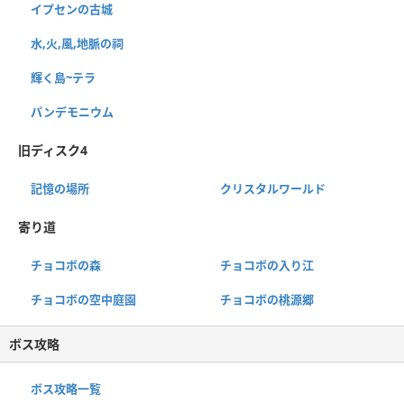
イプセンの古城
水,火,風,地脈の祠
輝く島~テラ
パンデモニウム
旧ディスク4
記憶の場所
クリスタルワールド
寄り道
チョコボの森
チョコボの入り江
チョコボの空中庭園
チョコボの桃源郷
ボス攻略
ボス攻略一覧