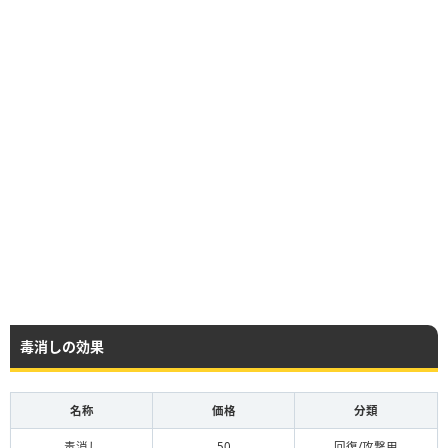
毒消しの効果
名称
価格
分類
毒消し
50
回復/攻撃用