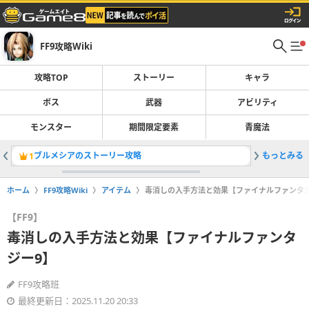
FF9攻略Wiki
攻略TOP
ストーリー
キャラ
ボス
武器
アビリティ
モンスター
期間限定要素
青魔法
ブルメシアのストーリー攻略
もっとみる
ウイユヴ
1
2
ホーム
FF9攻略Wiki
アイテム
毒消しの入手方法と効果【ファイナルファンタジ
【FF9】
毒消しの入手方法と効果【ファイナルファンタ
ジー9】
FF9攻略班
最終更新日：2025.11.20 20:33