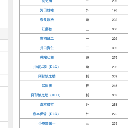
初芝清
三
206
河田雄祐
外
196
奈良原浩
遊
222
江藤智
三
300
吉岡雄二
一
229
井口資仁
二
302
井端弘和
遊
275
井端弘和（DLC）
遊
292
阿部慎之助
捕
309
武田勝
投
215
阿部慎之助（DLC）
捕
302
森本稀哲
外
258
森本稀哲（DLC）
外
275
小谷野栄一
三
233