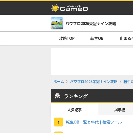
パワプロ2026栄冠ナイン攻略
攻略TOP
転生OB
止まる
ホーム
パワプロ2026栄冠ナイン攻略
転生O
ランキング
人気記事
掲示板
転生OB一覧と年代｜検索ツール
1