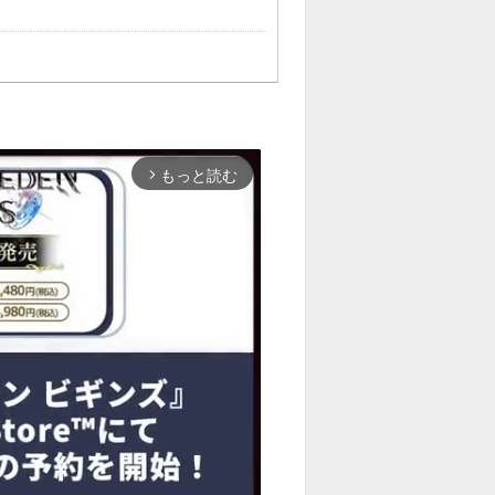
もっと読む
arrow_forward_ios