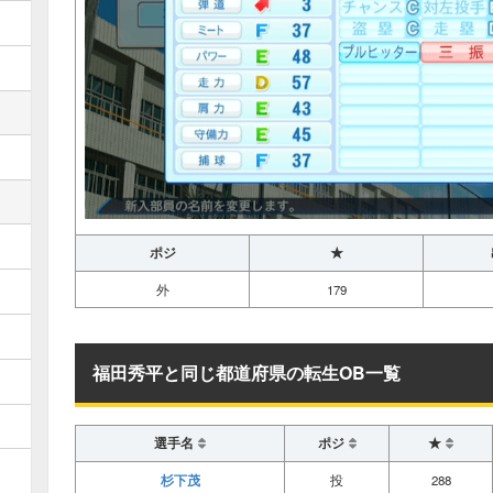
ポジ
★
外
179
福田秀平と同じ都道府県の転生OB一覧
選手名
ポジ
★
杉下茂
投
288