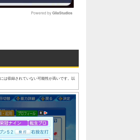
Powered by 
GliaStudios
M
u
t
e
27には収録されていない可能性が高いです。以