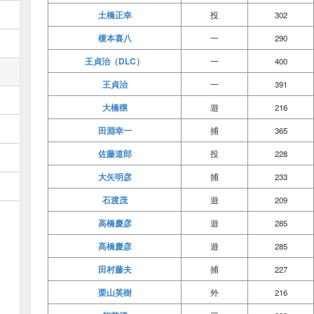
土橋正幸
投
302
榎本喜八
一
290
王貞治（DLC）
一
400
王貞治
一
391
大橋穣
遊
216
田淵幸一
捕
365
佐藤道郎
投
228
大矢明彦
捕
233
石渡茂
遊
209
高橋慶彦
遊
285
髙橋慶彦
遊
285
田村藤夫
捕
227
栗山英樹
外
216