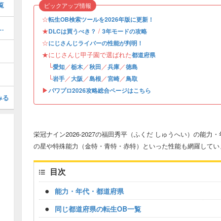
覧
ピックアップ情報
☆
転生OB検索ツールを2026年版に更新！
の違いとおすすめ・変え方
★
/
DLCは買うべき？
3年モードの攻略
☆
にじさんじライバーの性能が判明！
★にじさんじ甲子園で選ばれた
都道府県
└
／
／
／
／
愛知
栃木
秋田
兵庫
徳島
└
／
／
／
／
岩手
大阪
島根
宮崎
鳥取
▶︎
パワプロ2026攻略総合ページはこちら
みる
栄冠ナイン2026-2027の福田秀平（ふくだ しゅうへい）の能
の星や特殊能力（金特・青特・赤特）といった性能も網羅してい
目次
能力・年代・都道府県
同じ都道府県の転生OB一覧