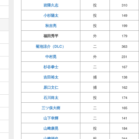
岩隈久志
投
310
小杉陽太
投
149
秋吉亮
投
199
福田秀平
外
179
菊池涼介（DLC）
二
363
中村晃
外
231
杉谷拳士
二
167
吉田裕太
捕
138
原口文仁
捕
162
石川柊太
投
174
三ツ俣大樹
二
165
山下幸輝
二
141
山﨑康晃
投
184
山﨑福也
投
244