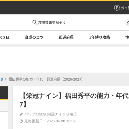
ポイ
べき日
育成のコツ
都道府県
3年縛り攻略
B
福田秀平の能力・年代・都道府県【2026-2027】
【栄冠ナイン】福田秀平の能力・年代・都
7】
パワプロ2026栄冠ナイン攻略班
最終更新日：2026.06.30 12:09