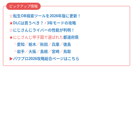
ピックアップ情報
☆
転生OB検索ツールを2026年版に更新！
★
DLCは買うべき？
/
3年モードの攻略
☆
にじさんじライバーの性能が判明！
★にじさんじ甲子園で選ばれた
都道府県
└
愛知
／
栃木
／
秋田
／
兵庫
／
徳島
└
岩手
／
大阪
／
島根
／
宮崎
／
鳥取
▶︎
パワプロ2026攻略総合ページはこちら