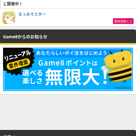
じ開催中！
るぅみマスター
事前登録くじ
Game8からのお知らせ