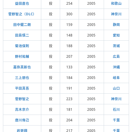
益田直也
投
254
2005
和歌山
菅野智之（DLC）
投
300
2005
神奈川
田中健二朗
投
159
2005
静岡
田島慎二
投
148
2005
愛知
菊池保則
投
188
2005
茨城
野村祐輔
投
207
2005
広島
嘉弥真新也
投
133
2005
沖縄
三上朋也
投
184
2005
岐阜
平田真吾
投
191
2005
山口
菅野智之
投
223
2005
神奈川
高木京介
投
181
2005
石川
唐川侑己
投
204
2005
千葉
岩嵜翔
投
217
2005
千葉