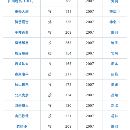
山川穂高（DLC）
一
266
2007
沖縄
東條大樹
投
141
2007
神奈川
筒香嘉智
外
326
2007
神奈川
平井克典
投
208
2007
静岡
菊池雄星
投
263
2007
岩手
加治屋蓮
投
154
2007
宮崎
岩貞祐太
投
165
2007
熊本
森原康平
投
217
2007
広島
秋山拓巳
投
175
2007
愛媛
公文克彦
投
154
2007
高知
渡邉雄大
投
130
2007
新潟
山田修義
投
221
2007
福井
岩崎優
投
208
2007
静岡