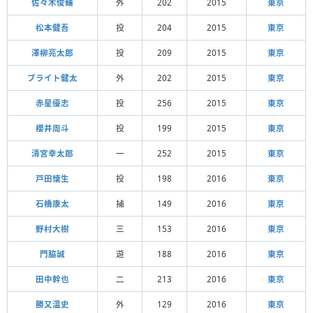
佐々木俊輔
外
202
2015
東京
松本健吾
投
204
2015
東京
澤柳亮太郎
投
209
2015
東京
ブライト健太
外
202
2015
東京
赤星優志
投
256
2015
東京
櫻井周斗
投
199
2015
東京
清宮幸太郎
一
252
2015
東京
戸田懐生
投
198
2016
東京
石橋康太
捕
149
2016
東京
野村大樹
三
153
2016
東京
門脇誠
遊
188
2016
東京
田中幹也
二
213
2016
東京
勝又温史
外
129
2016
東京