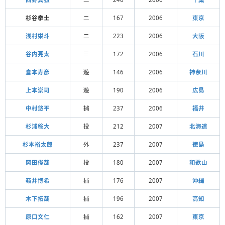
杉谷拳士
二
167
2006
東京
浅村栄斗
二
223
2006
大阪
谷内亮太
三
172
2006
石川
倉本寿彦
遊
146
2006
神奈川
上本崇司
遊
190
2006
広島
中村悠平
捕
237
2006
福井
杉浦稔大
投
212
2007
北海道
杉本裕太郎
外
237
2007
徳島
岡田俊哉
投
180
2007
和歌山
嶺井博希
捕
176
2007
沖縄
木下拓哉
捕
196
2007
高知
原口文仁
捕
162
2007
東京