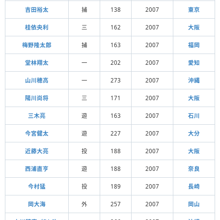
吉田裕太
捕
138
2007
東京
桂依央利
三
162
2007
大阪
梅野隆太郎
捕
163
2007
福岡
堂林翔太
一
202
2007
愛知
山川穂高
一
273
2007
沖縄
陽川尚将
三
171
2007
大阪
三木亮
遊
163
2007
石川
今宮健太
遊
227
2007
大分
近藤大亮
投
188
2007
大阪
西浦直亨
遊
188
2007
奈良
今村猛
投
189
2007
長崎
岡大海
外
257
2007
岡山