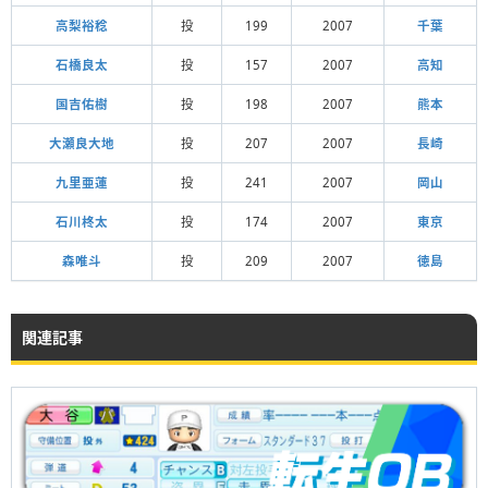
高梨裕稔
投
199
2007
千葉
石橋良太
投
157
2007
高知
国吉佑樹
投
198
2007
熊本
大瀬良大地
投
207
2007
長崎
九里亜蓮
投
241
2007
岡山
石川柊太
投
174
2007
東京
森唯斗
投
209
2007
徳島
関連記事