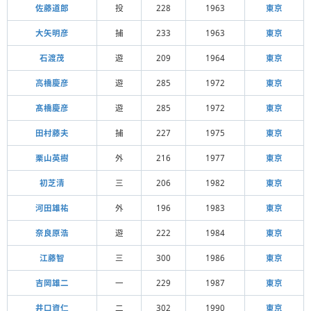
佐藤道郎
投
228
1963
東京
大矢明彦
捕
233
1963
東京
石渡茂
遊
209
1964
東京
高橋慶彦
遊
285
1972
東京
髙橋慶彦
遊
285
1972
東京
田村藤夫
捕
227
1975
東京
栗山英樹
外
216
1977
東京
初芝清
三
206
1982
東京
河田雄祐
外
196
1983
東京
奈良原浩
遊
222
1984
東京
江藤智
三
300
1986
東京
吉岡雄二
一
229
1987
東京
井口資仁
二
302
1990
東京