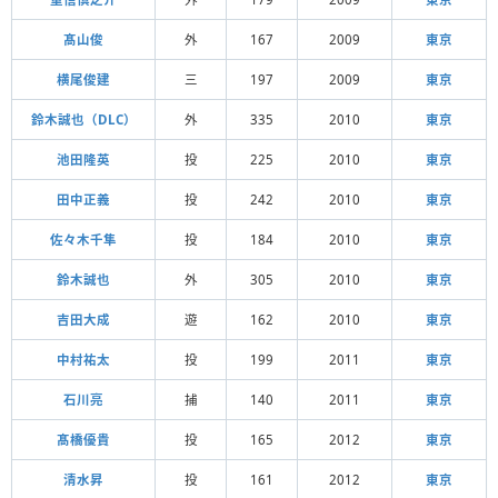
髙山俊
外
167
2009
東京
横尾俊建
三
197
2009
東京
鈴木誠也（DLC）
外
335
2010
東京
池田隆英
投
225
2010
東京
田中正義
投
242
2010
東京
佐々木千隼
投
184
2010
東京
鈴木誠也
外
305
2010
東京
吉田大成
遊
162
2010
東京
中村祐太
投
199
2011
東京
石川亮
捕
140
2011
東京
髙橋優貴
投
165
2012
東京
清水昇
投
161
2012
東京