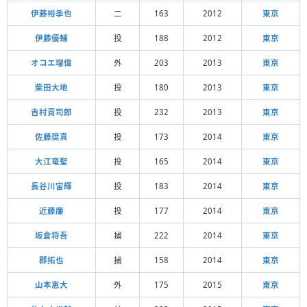
伊藤裕季也
二
163
2012
東京
伊藤優輔
投
188
2012
東京
オコエ瑠偉
外
203
2013
東京
柴田大地
投
180
2013
東京
吉村貢司郎
投
232
2013
東京
佐藤奨真
投
173
2014
東京
大江竜聖
投
165
2014
東京
長谷川宙輝
投
183
2014
東京
近藤廉
投
177
2014
東京
坂倉将吾
捕
222
2014
東京
郡拓也
捕
158
2014
東京
山本恵大
外
175
2015
東京