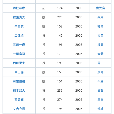
戸柱恭孝
捕
174
2006
鹿児島
松葉貴大
投
220
2006
兵庫
辛島航
投
153
2006
福岡
二保旭
投
147
2006
福岡
三嶋一輝
投
196
2006
福岡
一岡竜司
投
173
2006
大分
西野勇士
投
190
2006
富山
中田廉
投
153
2006
広島
有吉優樹
投
151
2006
千葉
則本昂大
投
236
2006
滋賀
西勇輝
投
274
2006
三重
又吉克樹
投
198
2006
沖縄