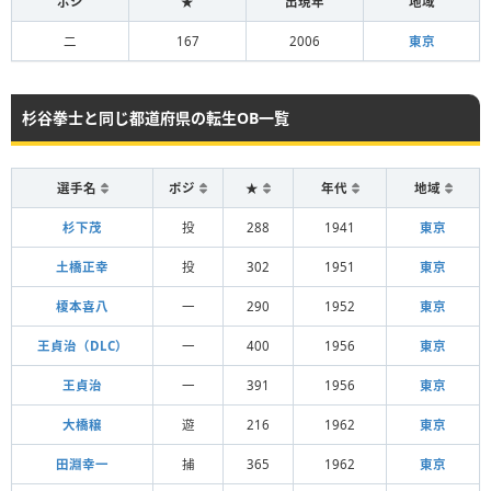
ポジ
★
出現年
地域
二
167
2006
東京
杉谷拳士と同じ都道府県の転生OB一覧
選手名
ポジ
★
年代
地域
杉下茂
投
288
1941
東京
土橋正幸
投
302
1951
東京
榎本喜八
一
290
1952
東京
王貞治（DLC）
一
400
1956
東京
王貞治
一
391
1956
東京
大橋穣
遊
216
1962
東京
田淵幸一
捕
365
1962
東京