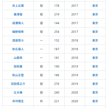
井上広輝
投
178
2017
東京
廣澤優
投
219
2017
東京
成瀬脩人
遊
144
2017
東京
細野晴希
投
254
2017
東京
渡邉悠斗
一
152
2018
東京
秋広優人
一
187
2018
東京
山縣秀
一
181
2018
東京
田和廉
投
190
2019
東京
秋山正雲
投
186
2019
東京
羽田慎之介
投
270
2019
東京
辻大雅
投
240
2020
東京
井坪陽生
外
221
2020
東京