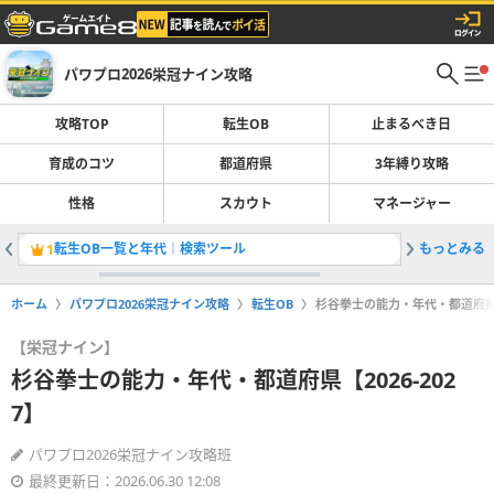
パワプロ2026栄冠ナイン攻略
攻略TOP
転生OB
止まるべき日
育成のコツ
都道府県
3年縛り攻略
性格
スカウト
マネージャー
転生OB一覧と年代｜検索ツール
もっとみる
止まるべ
1
2
ホーム
パワプロ2026栄冠ナイン攻略
転生OB
杉谷拳士の能力・年代・都道府県【2
【栄冠ナイン】
杉谷拳士の能力・年代・都道府県【2026-202
7】
パワプロ2026栄冠ナイン攻略班
最終更新日：2026.06.30 12:08