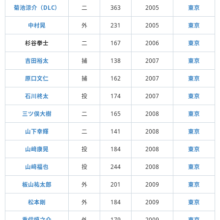
菊池涼介（DLC）
二
363
2005
東京
中村晃
外
231
2005
東京
杉谷拳士
二
167
2006
東京
吉田裕太
捕
138
2007
東京
原口文仁
捕
162
2007
東京
石川柊太
投
174
2007
東京
三ツ俣大樹
二
165
2008
東京
山下幸輝
二
141
2008
東京
山﨑康晃
投
184
2008
東京
山﨑福也
投
244
2008
東京
板山祐太郎
外
201
2009
東京
松本剛
外
184
2009
東京
重信慎之介
外
179
2009
東京