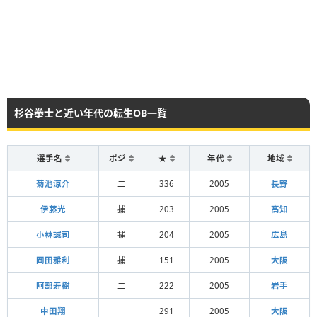
杉谷拳士と近い年代の転生OB一覧
選手名
ポジ
★
年代
地域
菊池涼介
二
336
2005
長野
伊藤光
捕
203
2005
高知
小林誠司
捕
204
2005
広島
岡田雅利
捕
151
2005
大阪
阿部寿樹
二
222
2005
岩手
中田翔
一
291
2005
大阪