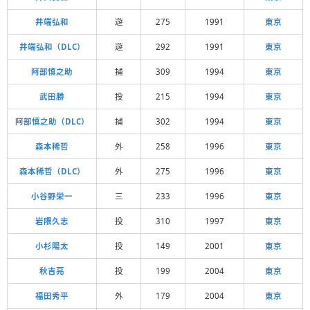
井端弘和
遊
275
1991
東京
井端弘和（DLC）
遊
292
1991
東京
阿部慎之助
捕
309
1994
東京
武田勝
投
215
1994
東京
阿部慎之助（DLC）
捕
302
1994
東京
森本稀哲
外
258
1996
東京
森本稀哲（DLC）
外
275
1996
東京
小谷野栄一
三
233
1996
東京
岩隈久志
投
310
1997
東京
小杉陽太
投
149
2001
東京
秋吉亮
投
199
2004
東京
福田秀平
外
179
2004
東京