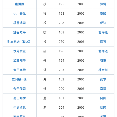
東浜巨
投
195
2006
沖縄
小川泰弘
投
198
2006
愛知
福谷浩司
投
208
2006
愛知
鍵谷陽平
投
168
2006
北海道
則本昂大（DLC）
投
270
2006
滋賀
伏見寅威
捕
196
2006
北海道
加藤翔平
外
199
2006
埼玉
大田泰示
外
205
2006
神奈川
立岡宗一郎
外
153
2006
熊本
金子侑司
外
200
2006
京都
髙田知季
遊
161
2006
岡山
中島卓也
遊
209
2006
福岡
西野真弘
三
246
2006
千葉