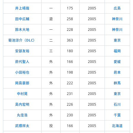
井上晴哉
一
175
2005
広島
田中広輔
遊
258
2005
神奈川
鈴木大地
一
228
2005
神奈川
菊池涼介（DLC）
二
363
2005
東京
安部友裕
三
180
2005
福岡
熊代聖人
外
166
2005
愛媛
小田裕也
外
198
2005
熊本
岡島豪郎
外
222
2005
群馬
中村晃
外
231
2005
東京
島内宏明
外
226
2005
石川
丸佳浩
外
230
2005
千葉
武隈祥太
投
166
2005
北海道