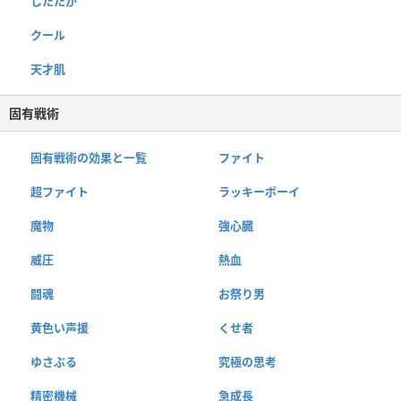
したたか
クール
天才肌
固有戦術
固有戦術の効果と一覧
ファイト
超ファイト
ラッキーボーイ
魔物
強心臓
威圧
熱血
闘魂
お祭り男
黄色い声援
くせ者
ゆさぶる
究極の思考
精密機械
急成長