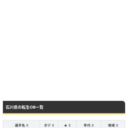
石川県の転生OB一覧
選手名
ポジ
★
年代
地域