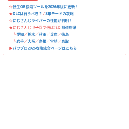
☆
転生OB検索ツールを2026年版に更新！
★
DLCは買うべき？
/
3年モードの攻略
☆
にじさんじライバーの性能が判明！
★にじさんじ甲子園で選ばれた
都道府県
└
愛知
／
栃木
／
秋田
／
兵庫
／
徳島
└
岩手
／
大阪
／
島根
／
宮崎
／
鳥取
▶︎
パワプロ2026攻略総合ページはこちら