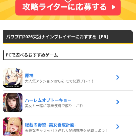
パワプロ2026栄冠ナインプレイヤーにおすすめ【PR】
PCで遊べるおすすめゲーム
原神
大人気アクションRPGをPCで快適プレイ！
ハーレムオブトーキョー
美女と一緒に歌舞伎町で成り上がれ！
総裁の野望 -美女養成計画-
美麗なキャラを引き連れて金融戦争を制覇しよう！