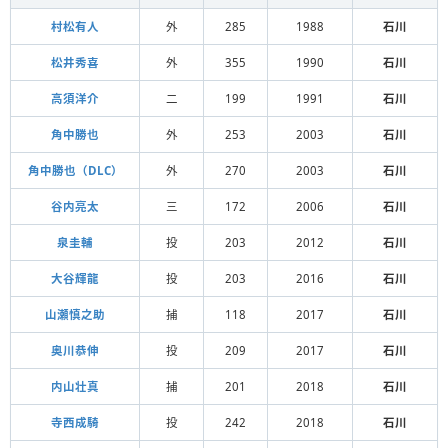
村松有人
外
285
1988
石川
松井秀喜
外
355
1990
石川
高須洋介
二
199
1991
石川
角中勝也
外
253
2003
石川
角中勝也（DLC）
外
270
2003
石川
谷内亮太
三
172
2006
石川
泉圭輔
投
203
2012
石川
大谷輝龍
投
203
2016
石川
山瀬慎之助
捕
118
2017
石川
奥川恭伸
投
209
2017
石川
内山壮真
捕
201
2018
石川
寺西成騎
投
242
2018
石川