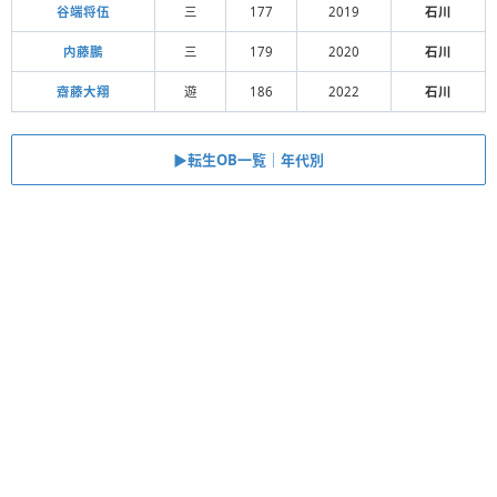
谷端将伍
三
177
2019
石川
内藤鵬
三
179
2020
石川
齋藤大翔
遊
186
2022
石川
▶︎転生OB一覧｜年代別