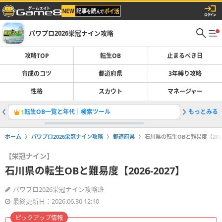
パワプロ2026栄冠ナイン攻略
攻略TOP
転生OB
止まるべき日
育成のコツ
都道府県
3年縛り攻略
性格
スカウト
マネージャー
転生OB一覧と年代｜検索ツール
もっとみる
止まるべ
1
2
ホーム
パワプロ2026栄冠ナイン攻略
都道府県
石川県の転生OBと難易度【2026
【栄冠ナイン】
石川県の転生OBと難易度【2026-2027】
パワプロ2026栄冠ナイン攻略班
最終更新日：2026.06.30 12:10
ピックアップ情報