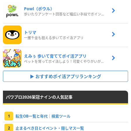
Powl（ポウル）
歩いたりアンケート回答など幅広い手段でポイントをゲット
トリマ
一攫千金も狙える歩いてポイ活アプリ
えみぅ 歩いて育ててポイ活アプリ
ペットを育ってポイ活しよう！可愛くやりがいがある新感覚アプリ
おすすめポイ活アプリランキング
パワプロ2026栄冠ナインの人気記事
1
転生OB一覧と年代｜検索ツール
2
止まるべき日とイベント・隠しマス一覧