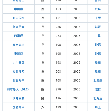
西野勇士
投
190
2006
富山
中田廉
投
153
2006
広島
有吉優樹
投
151
2006
千葉
則本昂大
投
236
2006
滋賀
西勇輝
投
274
2006
三重
又吉克樹
投
198
2006
沖縄
東浜巨
投
195
2006
沖縄
小川泰弘
投
198
2006
愛知
福谷浩司
投
208
2006
愛知
鍵谷陽平
投
168
2006
北海道
則本昂大（DLC）
投
270
2006
滋賀
伏見寅威
捕
196
2006
北海道
加藤翔平
外
199
2006
埼玉