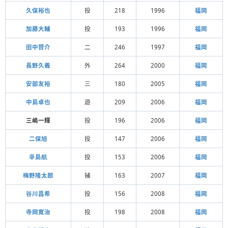
久保裕也
投
218
1996
福岡
加藤大輔
投
193
1996
福岡
田中賢介
二
246
1997
福岡
長野久義
外
264
2000
福岡
安部友裕
三
180
2005
福岡
中島卓也
遊
209
2006
福岡
三嶋一輝
投
196
2006
福岡
二保旭
投
147
2006
福岡
辛島航
投
153
2006
福岡
梅野隆太郎
捕
163
2007
福岡
谷川昌希
投
156
2008
福岡
寺岡寛治
投
198
2008
福岡