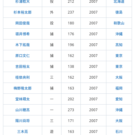
杉浦稔大
投
212
2007
北海道
杉本裕太郎
外
237
2007
徳島
岡田俊哉
投
180
2007
和歌山
嶺井博希
捕
176
2007
沖縄
木下拓哉
捕
196
2007
高知
原口文仁
捕
162
2007
東京
吉田裕太
捕
138
2007
東京
桂依央利
三
162
2007
大阪
梅野隆太郎
捕
163
2007
福岡
堂林翔太
一
202
2007
愛知
山川穂高
一
273
2007
沖縄
陽川尚将
三
171
2007
大阪
三木亮
遊
163
2007
石川