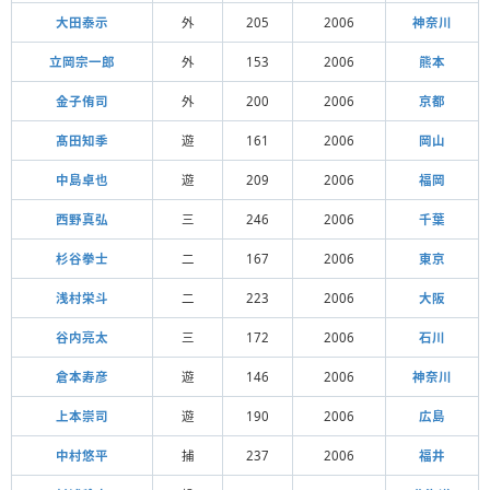
大田泰示
外
205
2006
神奈川
立岡宗一郎
外
153
2006
熊本
金子侑司
外
200
2006
京都
髙田知季
遊
161
2006
岡山
中島卓也
遊
209
2006
福岡
西野真弘
三
246
2006
千葉
杉谷拳士
二
167
2006
東京
浅村栄斗
二
223
2006
大阪
谷内亮太
三
172
2006
石川
倉本寿彦
遊
146
2006
神奈川
上本崇司
遊
190
2006
広島
中村悠平
捕
237
2006
福井