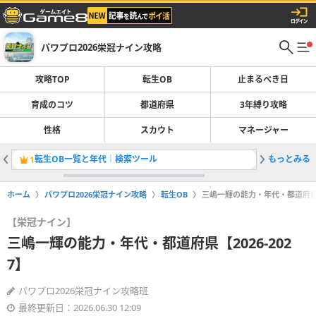
パワプロ2026栄冠ナイン攻略
攻略TOP
転生OB
止まるべき日
育成のコツ
都道府県
3年縛り攻略
性格
スカウト
マネージャー
転生OB一覧と年代｜検索ツール
もっとみる
止まるべ
1
2
ホーム
パワプロ2026栄冠ナイン攻略
転生OB
三嶋一輝の能力・年代・都道府県【2
【栄冠ナイン】
三嶋一輝の能力・年代・都道府県【2026-202
7】
パワプロ2026栄冠ナイン攻略班
最終更新日：2026.06.30 12:09