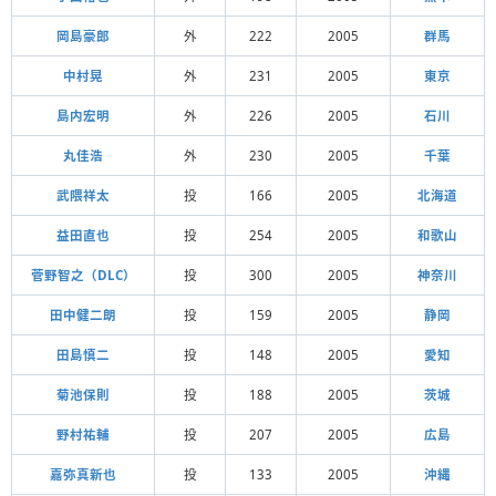
岡島豪郎
外
222
2005
群馬
中村晃
外
231
2005
東京
島内宏明
外
226
2005
石川
丸佳浩
外
230
2005
千葉
武隈祥太
投
166
2005
北海道
益田直也
投
254
2005
和歌山
菅野智之（DLC）
投
300
2005
神奈川
田中健二朗
投
159
2005
静岡
田島慎二
投
148
2005
愛知
菊池保則
投
188
2005
茨城
野村祐輔
投
207
2005
広島
嘉弥真新也
投
133
2005
沖縄