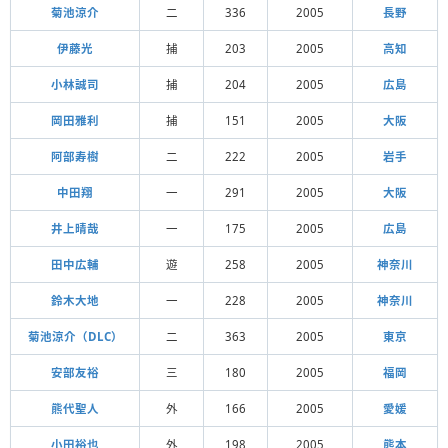
菊池涼介
二
336
2005
長野
伊藤光
捕
203
2005
高知
小林誠司
捕
204
2005
広島
岡田雅利
捕
151
2005
大阪
阿部寿樹
二
222
2005
岩手
中田翔
一
291
2005
大阪
井上晴哉
一
175
2005
広島
田中広輔
遊
258
2005
神奈川
鈴木大地
一
228
2005
神奈川
菊池涼介（DLC）
二
363
2005
東京
安部友裕
三
180
2005
福岡
熊代聖人
外
166
2005
愛媛
小田裕也
外
198
2005
熊本