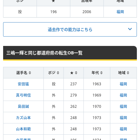
ポジ
★
出現年
地域
投
196
2006
福岡
過去作での能力はこちら
三嶋一輝と同じ都道府県の転生OB一覧
選手名
ポジ
★
年代
地域
安田猛
投
237
1963
福岡
真弓明信
外
279
1969
福岡
島田誠
外
262
1970
福岡
カズ山本
外
248
1973
福岡
山本和範
外
248
1973
福岡