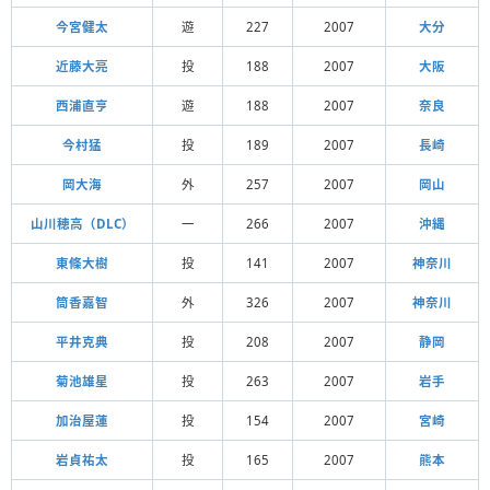
今宮健太
遊
227
2007
大分
近藤大亮
投
188
2007
大阪
西浦直亨
遊
188
2007
奈良
今村猛
投
189
2007
長崎
岡大海
外
257
2007
岡山
山川穂高（DLC）
一
266
2007
沖縄
東條大樹
投
141
2007
神奈川
筒香嘉智
外
326
2007
神奈川
平井克典
投
208
2007
静岡
菊池雄星
投
263
2007
岩手
加治屋蓮
投
154
2007
宮崎
岩貞祐太
投
165
2007
熊本