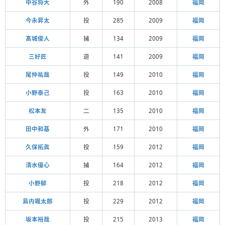
中谷将大
外
190
2008
福岡
今永昇太
投
285
2009
福岡
髙城俊人
捕
134
2009
福岡
三好匠
遊
141
2009
福岡
尾仲祐哉
投
149
2010
福岡
小野泰己
投
163
2010
福岡
松本友
二
135
2010
福岡
田中和基
外
171
2010
福岡
久保拓眞
投
159
2012
福岡
清水優心
捕
164
2012
福岡
小野郁
投
218
2012
福岡
島内颯太郎
投
229
2012
福岡
坂本裕哉
投
215
2013
福岡