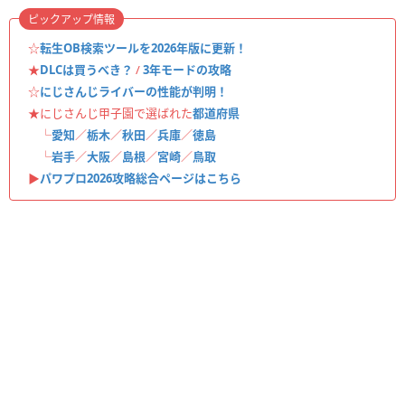
ピックアップ情報
☆
転生OB検索ツールを2026年版に更新！
★
DLCは買うべき？
/
3年モードの攻略
☆
にじさんじライバーの性能が判明！
★にじさんじ甲子園で選ばれた
都道府県
└
愛知
／
栃木
／
秋田
／
兵庫
／
徳島
└
岩手
／
大阪
／
島根
／
宮崎
／
鳥取
▶︎
パワプロ2026攻略総合ページはこちら