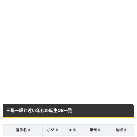
三嶋一輝と近い年代の転生OB一覧
選手名
ポジ
★
年代
地域