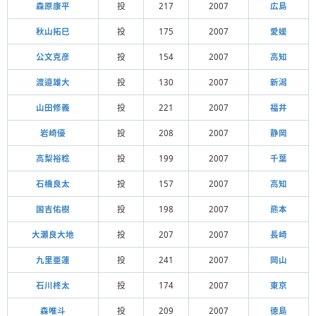
森原康平
投
217
2007
広島
秋山拓巳
投
175
2007
愛媛
公文克彦
投
154
2007
高知
渡邉雄大
投
130
2007
新潟
山田修義
投
221
2007
福井
岩崎優
投
208
2007
静岡
高梨裕稔
投
199
2007
千葉
石橋良太
投
157
2007
高知
国吉佑樹
投
198
2007
熊本
大瀬良大地
投
207
2007
長崎
九里亜蓮
投
241
2007
岡山
石川柊太
投
174
2007
東京
森唯斗
投
209
2007
徳島