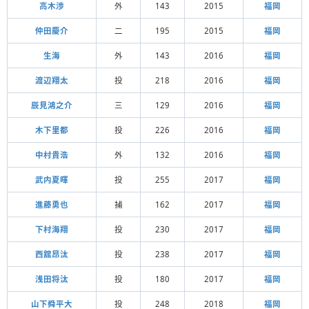
高木渉
外
143
2015
福岡
仲田慶介
二
195
2015
福岡
生海
外
143
2016
福岡
渡辺翔太
投
218
2016
福岡
辰見鴻之介
三
129
2016
福岡
木下里都
投
226
2016
福岡
中村貴浩
外
132
2016
福岡
武内夏暉
投
255
2017
福岡
進藤勇也
捕
162
2017
福岡
下村海翔
投
230
2017
福岡
西舘昂汰
投
238
2017
福岡
浅田将汰
投
180
2017
福岡
山下舜平大
投
248
2018
福岡