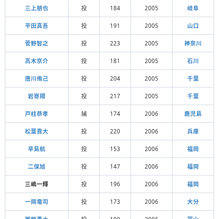
三上朋也
投
184
2005
岐阜
平田真吾
投
191
2005
山口
菅野智之
投
223
2005
神奈川
高木京介
投
181
2005
石川
唐川侑己
投
204
2005
千葉
岩嵜翔
投
217
2005
千葉
戸柱恭孝
捕
174
2006
鹿児島
松葉貴大
投
220
2006
兵庫
辛島航
投
153
2006
福岡
二保旭
投
147
2006
福岡
三嶋一輝
投
196
2006
福岡
一岡竜司
投
173
2006
大分