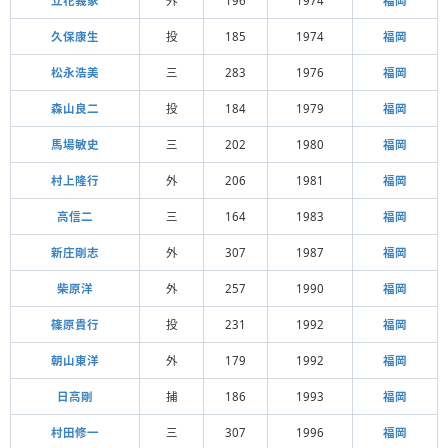
立花義家
外
196
1974
福岡
久保康生
投
185
1974
福岡
松永浩美
三
283
1976
福岡
森山良二
投
184
1979
福岡
馬場敏史
三
202
1980
福岡
村上隆行
外
206
1981
福岡
高信二
三
164
1983
福岡
新庄剛志
外
307
1987
福岡
柴原洋
外
257
1990
福岡
篠原貴行
投
231
1992
福岡
朝山東洋
外
179
1992
福岡
日高剛
捕
186
1993
福岡
村田修一
三
307
1996
福岡