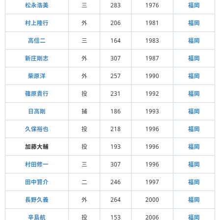
松永浩美
三
283
1976
福岡
村上隆行
外
206
1981
福岡
高信二
三
164
1983
福岡
新庄剛志
外
307
1987
福岡
柴原洋
外
257
1990
福岡
篠原貴行
投
231
1992
福岡
日高剛
捕
186
1993
福岡
久保裕也
投
218
1996
福岡
加藤大輔
投
193
1996
福岡
村田修一
三
307
1996
福岡
田中賢介
二
246
1997
福岡
長野久義
外
264
2000
福岡
辛島航
投
153
2006
福岡