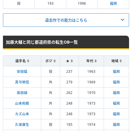
投
193
1996
福岡
過去作での能力はこちら
加藤大輔と同じ都道府県の転生OB一覧
選手名
ポジ
★
年代
地域
安田猛
投
237
1963
福岡
真弓明信
外
279
1969
福岡
島田誠
外
262
1970
福岡
山本和範
外
248
1973
福岡
カズ山本
外
248
1973
福岡
久保康生
投
185
1974
福岡