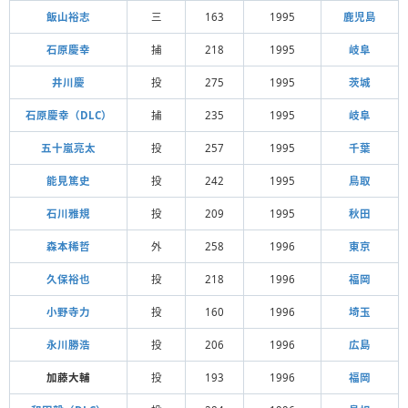
飯山裕志
三
163
1995
鹿児島
石原慶幸
捕
218
1995
岐阜
井川慶
投
275
1995
茨城
石原慶幸（DLC）
捕
235
1995
岐阜
五十嵐亮太
投
257
1995
千葉
能見篤史
投
242
1995
鳥取
石川雅規
投
209
1995
秋田
森本稀哲
外
258
1996
東京
久保裕也
投
218
1996
福岡
小野寺力
投
160
1996
埼玉
永川勝浩
投
206
1996
広島
加藤大輔
投
193
1996
福岡