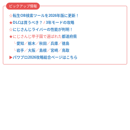
ピックアップ情報
☆
転生OB検索ツールを2026年版に更新！
★
DLCは買うべき？
/
3年モードの攻略
☆
にじさんじライバーの性能が判明！
★にじさんじ甲子園で選ばれた
都道府県
└
愛知
／
栃木
／
秋田
／
兵庫
／
徳島
└
岩手
／
大阪
／
島根
／
宮崎
／
鳥取
▶︎
パワプロ2026攻略総合ページはこちら