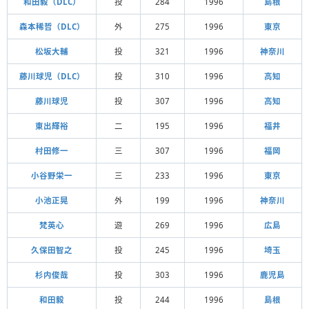
和田毅（DLC）
投
284
1996
島根
森本稀哲（DLC）
外
275
1996
東京
松坂大輔
投
321
1996
神奈川
藤川球児（DLC）
投
310
1996
高知
藤川球児
投
307
1996
高知
東出輝裕
二
195
1996
福井
村田修一
三
307
1996
福岡
小谷野栄一
三
233
1996
東京
小池正晃
外
199
1996
神奈川
梵英心
遊
269
1996
広島
久保田智之
投
245
1996
埼玉
杉内俊哉
投
303
1996
鹿児島
和田毅
投
244
1996
島根