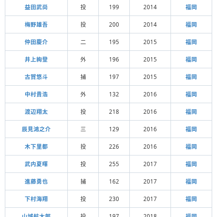
益田武尚
投
199
2014
福岡
梅野雄吾
投
200
2014
福岡
仲田慶介
二
195
2015
福岡
井上絢登
外
196
2015
福岡
古賀悠斗
捕
197
2015
福岡
中村貴浩
外
132
2016
福岡
渡辺翔太
投
218
2016
福岡
辰見鴻之介
三
129
2016
福岡
木下里都
投
226
2016
福岡
武内夏暉
投
255
2017
福岡
進藤勇也
捕
162
2017
福岡
下村海翔
投
230
2017
福岡
山城航太郎
投
197
2018
福岡