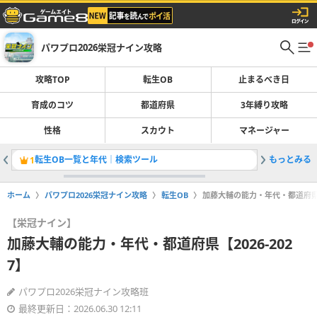
パワプロ2026栄冠ナイン攻略
攻略TOP
転生OB
止まるべき日
育成のコツ
都道府県
3年縛り攻略
性格
スカウト
マネージャー
転生OB一覧と年代｜検索ツール
もっとみる
止まるべ
1
2
ホーム
パワプロ2026栄冠ナイン攻略
転生OB
加藤大輔の能力・年代・都道府県【2
【栄冠ナイン】
加藤大輔の能力・年代・都道府県【2026-202
7】
パワプロ2026栄冠ナイン攻略班
最終更新日：2026.06.30 12:11