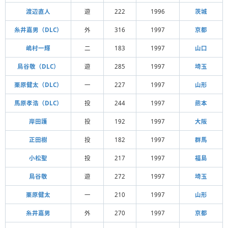
渡辺直人
遊
222
1996
茨城
糸井嘉男（DLC）
外
316
1997
京都
嶋村一輝
二
183
1997
山口
鳥谷敬（DLC）
遊
285
1997
埼玉
栗原健太（DLC）
一
227
1997
山形
馬原孝浩（DLC）
投
244
1997
熊本
岸田護
投
192
1997
大阪
正田樹
投
182
1997
群馬
小松聖
投
217
1997
福島
鳥谷敬
遊
272
1997
埼玉
栗原健太
一
210
1997
山形
糸井嘉男
外
270
1997
京都