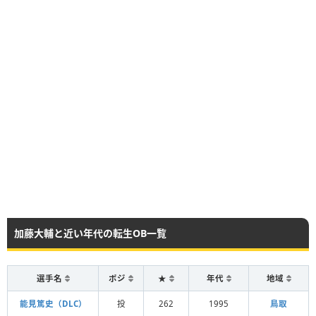
加藤大輔と近い年代の転生OB一覧
選手名
ポジ
★
年代
地域
能見篤史（DLC）
投
262
1995
鳥取