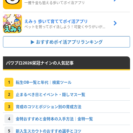
一攫千金も狙える歩いてポイ活アプリ
えみぅ 歩いて育ててポイ活アプリ
ペットを育ってポイ活しよう！可愛くやりがいがある新感覚アプリ
おすすめポイ活アプリランキング
パワプロ2026栄冠ナインの人気記事
1
転生OB一覧と年代｜検索ツール
2
止まるべき日とイベント・隠しマス一覧
3
育成のコツとポジション別の育成方法
4
金特おすすめと金特本の入手方法｜金特一覧
5
新入生スカウトのおすすめ選手とコツ