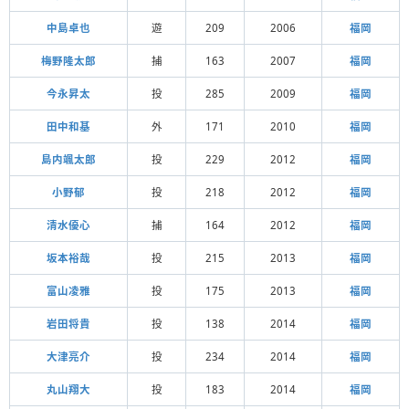
中島卓也
遊
209
2006
福岡
梅野隆太郎
捕
163
2007
福岡
今永昇太
投
285
2009
福岡
田中和基
外
171
2010
福岡
島内颯太郎
投
229
2012
福岡
小野郁
投
218
2012
福岡
清水優心
捕
164
2012
福岡
坂本裕哉
投
215
2013
福岡
富山凌雅
投
175
2013
福岡
岩田将貴
投
138
2014
福岡
大津亮介
投
234
2014
福岡
丸山翔大
投
183
2014
福岡