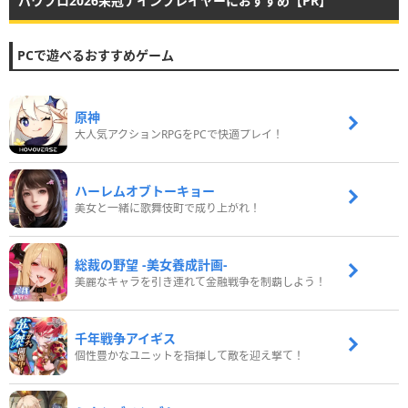
パワプロ2026栄冠ナインプレイヤーにおすすめ【PR】
PCで遊べるおすすめゲーム
原神
大人気アクションRPGをPCで快適プレイ！
ハーレムオブトーキョー
美女と一緒に歌舞伎町で成り上がれ！
総裁の野望 -美女養成計画-
美麗なキャラを引き連れて金融戦争を制覇しよう！
千年戦争アイギス
個性豊かなユニットを指揮して敵を迎え撃て！