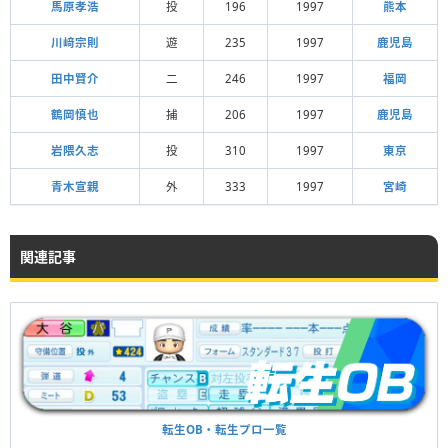
馬原孝浩
投
196
1997
熊本
川﨑宗則
遊
235
1997
鹿児島
田中賢介
二
246
1997
福岡
鶴岡慎也
捕
206
1997
鹿児島
岩隈久志
投
310
1997
東京
青木宣親
外
333
1997
宮崎
関連記事
転生OB・転生プロ一覧