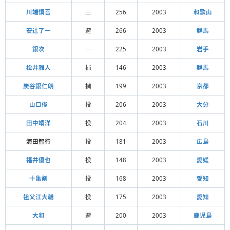
川端慎吾
三
256
2003
和歌山
安達了一
遊
266
2003
群馬
銀次
一
225
2003
岩手
松井雅人
捕
146
2003
群馬
炭谷銀仁朗
捕
199
2003
京都
山口俊
投
206
2003
大分
田中靖洋
投
204
2003
石川
海田智行
投
181
2003
広島
福井優也
投
148
2003
愛媛
十亀剣
投
168
2003
愛知
祖父江大輔
投
175
2003
愛知
大和
遊
200
2003
鹿児島