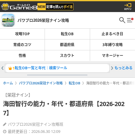
パワプロ2026栄冠ナイン攻略
攻略TOP
転生OB
止まるべき日
育成のコツ
都道府県
3年縛り攻略
性格
スカウト
マネージャー
転生OB一覧と年代｜検索ツール
もっとみる
止まるべ
1
2
ホーム
パワプロ2026栄冠ナイン攻略
転生OB
海田智行の能力・年代・都道府県【2
【栄冠ナイン】
海田智行の能力・年代・都道府県【2026-202
7】
パワプロ2026栄冠ナイン攻略班
最終更新日：2026.06.30 12:09