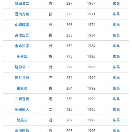
簑田浩二
外
337
1967
広島
達川光男
捕
223
1971
広島
山崎隆造
外
263
1974
広島
高津臣吾
投
238
1984
広島
金本知憲
外
352
1984
広島
小林宏
投
175
1986
広島
礒部公一
外
229
1989
広島
新井貴浩
三
239
1992
広島
福原忍
投
204
1992
広島
二岡智宏
遊
250
1992
広島
稲田直人
二
135
1995
広島
梵英心
遊
269
1996
広島
永川勝浩
投
206
1996
広島