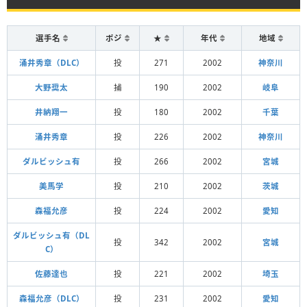
選手名
ポジ
★
年代
地域
涌井秀章（DLC）
投
271
2002
神奈川
大野奨太
捕
190
2002
岐阜
井納翔一
投
180
2002
千葉
涌井秀章
投
226
2002
神奈川
ダルビッシュ有
投
266
2002
宮城
美馬学
投
210
2002
茨城
森福允彦
投
224
2002
愛知
ダルビッシュ有（DL
投
342
2002
宮城
C）
佐藤達也
投
221
2002
埼玉
森福允彦（DLC）
投
231
2002
愛知