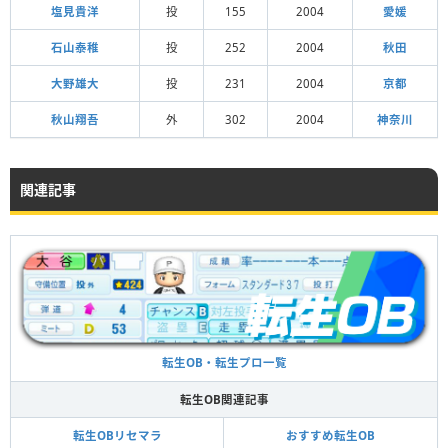
塩見貴洋
投
155
2004
愛媛
石山泰稚
投
252
2004
秋田
大野雄大
投
231
2004
京都
秋山翔吾
外
302
2004
神奈川
関連記事
転生OB・転生プロ一覧
転生OB関連記事
転生OBリセマラ
おすすめ転生OB