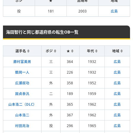
ポジ
★
出現年
地域
投
181
2003
広島
海田智行と同じ都道府県の転生OB一覧
選手名
ポジ
★
年代
地域
藤村富美男
三
364
1932
広島
鶴岡一人
三
226
1932
広島
広瀬叔功
外
358
1952
広島
国貞泰汎
二
189
1959
広島
山本浩二（DLC）
外
365
1962
広島
山本浩二
外
367
1962
広島
村田兆治
投
296
1965
広島