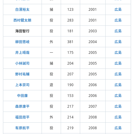
白濱裕太
捕
123
2001
広島
西村健太朗
投
283
2001
広島
海田智行
投
181
2003
広島
柳田悠岐
外
381
2004
広島
井上晴哉
一
175
2005
広島
小林誠司
捕
204
2005
広島
野村祐輔
投
207
2005
広島
上本崇司
遊
190
2006
広島
中田廉
投
153
2006
広島
森原康平
投
217
2007
広島
福田周平
外
214
2008
広島
有原航平
投
219
2008
広島