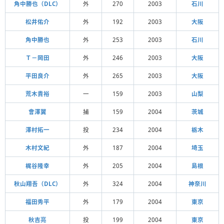
角中勝也（DLC）
外
270
2003
石川
松井佑介
外
192
2003
大阪
角中勝也
外
253
2003
石川
Ｔ－岡田
外
246
2003
大阪
平田良介
外
265
2003
大阪
荒木貴裕
一
159
2003
山梨
會澤翼
捕
159
2004
茨城
澤村拓一
投
234
2004
栃木
木村文紀
外
187
2004
埼玉
梶谷隆幸
外
205
2004
島根
秋山翔吾（DLC）
外
324
2004
神奈川
福田秀平
外
179
2004
東京
秋吉亮
投
199
2004
東京