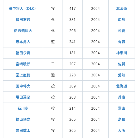
田中将大（DLC）
投
417
2004
北海道
柳田悠岐
外
381
2004
広島
伊志嶺翔大
外
206
2004
沖縄
坂本勇人
遊
341
2004
青森
福田永将
一
181
2004
神奈川
宮﨑敏郎
三
207
2004
佐賀
堂上直倫
遊
228
2004
愛知
田中将大
投
309
2004
北海道
増田達至
投
208
2004
兵庫
石川歩
投
214
2004
富山
福山博之
投
205
2004
島根
前田健太
投
305
2004
大阪