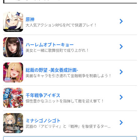
原神
大人気アクションRPGをPCで快適プレイ！
ハーレムオブトーキョー
美女と一緒に歌舞伎町で成り上がれ！
総裁の野望 -美女養成計画-
美麗なキャラを引き連れて金融戦争を制覇しよう！
千年戦争アイギス
個性豊かなユニットを指揮して敵を迎え撃て！
ミナシゴノシゴト
武器の『アビリティ』と『戦神』を駆使するターン制コマンドバトルRPG！