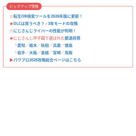
ピックアップ情報
☆
転生OB検索ツールを2026年版に更新！
★
DLCは買うべき？
/
3年モードの攻略
☆
にじさんじライバーの性能が判明！
★にじさんじ甲子園で選ばれた
都道府県
└
愛知
／
栃木
／
秋田
／
兵庫
／
徳島
└
岩手
／
大阪
／
島根
／
宮崎
／
鳥取
▶︎
パワプロ2026攻略総合ページはこちら