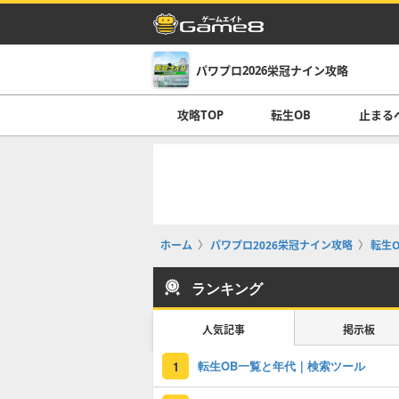
パワプロ2026栄冠ナイン攻略
攻略TOP
転生OB
止まる
ホーム
パワプロ2026栄冠ナイン攻略
転生O
ランキング
人気記事
掲示板
転生OB一覧と年代｜検索ツール
1