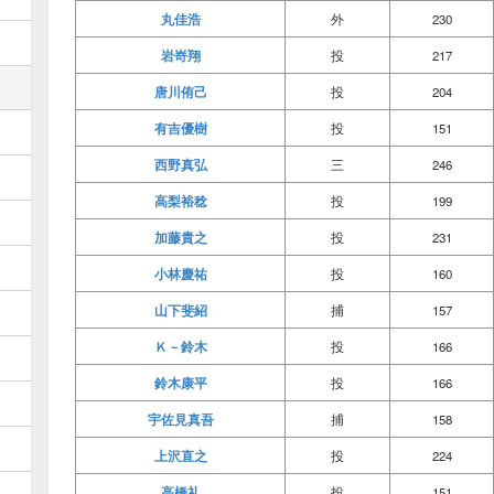
丸佳浩
外
230
岩嵜翔
投
217
唐川侑己
投
204
有吉優樹
投
151
西野真弘
三
246
高梨裕稔
投
199
加藤貴之
投
231
小林慶祐
投
160
山下斐紹
捕
157
Ｋ－鈴木
投
166
鈴木康平
投
166
宇佐見真吾
捕
158
上沢直之
投
224
高橋礼
投
151