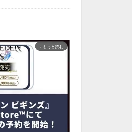
もっと読む
arrow_forward_ios