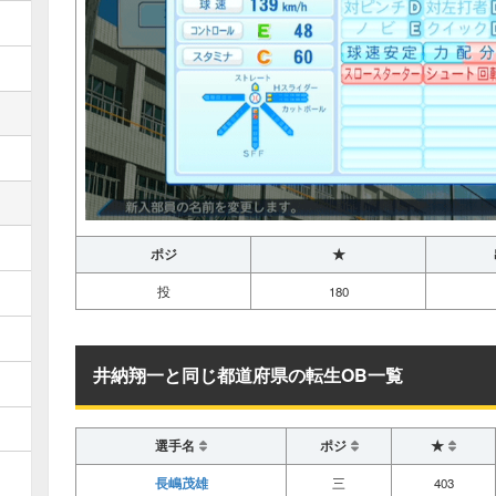
ポジ
★
投
180
井納翔一と同じ都道府県の転生OB一覧
選手名
ポジ
★
長嶋茂雄
三
403