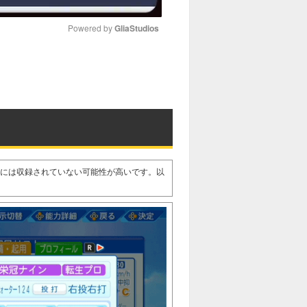
Powered by 
GliaStudios
M
u
t
e
27には収録されていない可能性が高いです。以