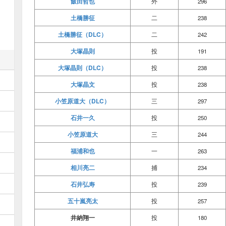
飯田哲也
外
296
土橋勝征
二
238
土橋勝征（DLC）
二
242
大塚晶則
投
191
大塚晶則（DLC）
投
238
大塚晶文
投
238
小笠原道大（DLC）
三
297
石井一久
投
250
小笠原道大
三
244
福浦和也
一
263
相川亮二
捕
234
石井弘寿
投
239
五十嵐亮太
投
257
井納翔一
投
180