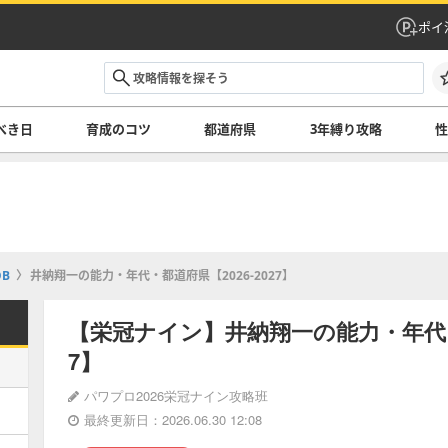
ポイ
べき日
育成のコツ
都道府県
3年縛り攻略
B
井納翔一の能力・年代・都道府県【2026-2027】
【栄冠ナイン】井納翔一の能力・年代・都
7】
パワプロ2026栄冠ナイン攻略班
最終更新日：2026.06.30 12:08