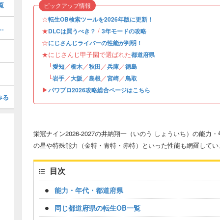
覧
ピックアップ情報
☆
転生OB検索ツールを2026年版に更新！
の違いとおすすめ・変え方
★
/
DLCは買うべき？
3年モードの攻略
☆
にじさんじライバーの性能が判明！
★にじさんじ甲子園で選ばれた
都道府県
└
／
／
／
／
愛知
栃木
秋田
兵庫
徳島
└
／
／
／
／
岩手
大阪
島根
宮崎
鳥取
▶︎
パワプロ2026攻略総合ページはこちら
みる
栄冠ナイン2026-2027の井納翔一（いのう しょういち）の能
の星や特殊能力（金特・青特・赤特）といった性能も網羅してい
目次
能力・年代・都道府県
同じ都道府県の転生OB一覧