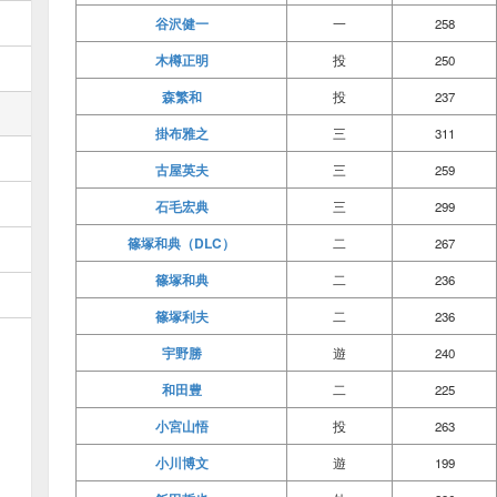
谷沢健一
一
258
木樽正明
投
250
森繁和
投
237
掛布雅之
三
311
古屋英夫
三
259
石毛宏典
三
299
篠塚和典（DLC）
二
267
篠塚和典
二
236
篠塚利夫
二
236
宇野勝
遊
240
和田豊
二
225
小宮山悟
投
263
小川博文
遊
199