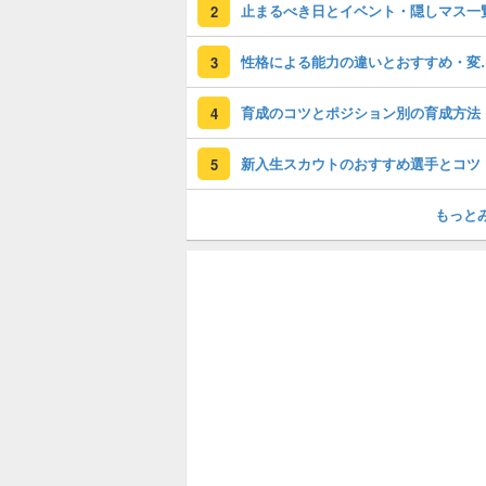
止まるべき日とイベント・隠しマス一
2
性格による能力
3
育成のコツとポジション別の育成方法
4
新入生スカウトのおすすめ選手とコツ
5
もっと