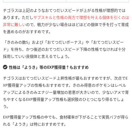
チゴラスは上記のようなおてつだいスピードが上がる性格が理想的では
あります。ただし
サブスキルと性格の両方で理想を叶える個体を引くのは
非常に難しい
ので、戦力が少ない場合はほどほどの個体で手を打って育成
を進めるのがおすすめです。
「きのみの数S」および「おてつだいボーナス」や「おてつだいスピー
ド」を持ち、かつ後述のおてつだいスピード下降の性格でなければ十分
採用していい良個体と言えるでしょう。
性格は「ようき」等のEXP獲得量↑もおすすめ
チゴラスはおてつだいスピード上昇性格が最もおすすめですが、次点でE
XP獲得量アップの性格もおすすめです。きのみ得意のポケモンはレベル
アップによるきのみエナジー量増加の恩恵が大きいので、少ないアメで育
ちやすくなるEXP獲得量アップ性格も選択肢のひとつになり得るでしょ
う。
EXP獲得量アップ性格の中でも、食材確率が下がることで実質バフが得ら
れる「ようき」は特におすすめです。