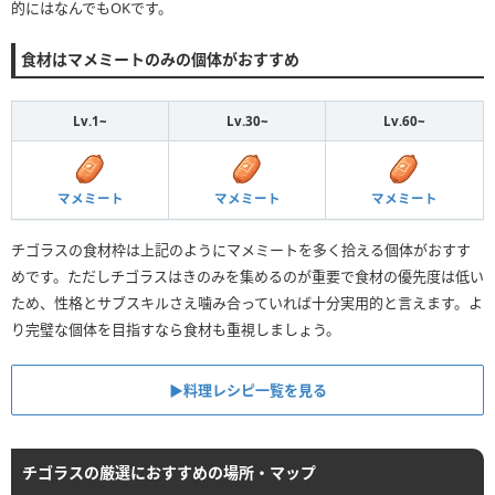
的にはなんでもOKです。
食材はマメミートのみの個体がおすすめ
Lv.1~
Lv.30~
Lv.60~
マメミート
マメミート
マメミート
チゴラスの食材枠は上記のようにマメミートを多く拾える個体がおすす
めです。ただしチゴラスはきのみを集めるのが重要で食材の優先度は低い
ため、性格とサブスキルさえ噛み合っていれば十分実用的と言えます。よ
り完璧な個体を目指すなら食材も重視しましょう。
▶︎料理レシピ一覧を見る
チゴラスの厳選におすすめの場所・マップ