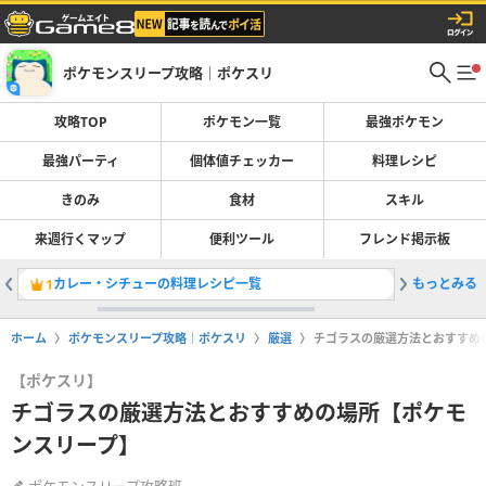
ポケモンスリープ攻略｜ポケスリ
攻略TOP
ポケモン一覧
最強ポケモン
最強パーティ
個体値チェッカー
料理レシピ
きのみ
食材
スキル
来週行くマップ
便利ツール
フレンド掲示板
カレー・シチューの料理レシピ一覧
もっとみる
サラダの
1
2
ホーム
ポケモンスリープ攻略｜ポケスリ
厳選
チゴラスの厳選方法とおすすめ
【ポケスリ】
チゴラスの厳選方法とおすすめの場所【ポケモ
ンスリープ】