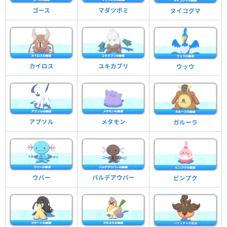
ゴース
マダツボミ
ヌイコグマ
カイロス
ユキカブリ
ウッウ
アブソル
メタモン
ガルーラ
ウパー
パルデアウパー
ピンプク