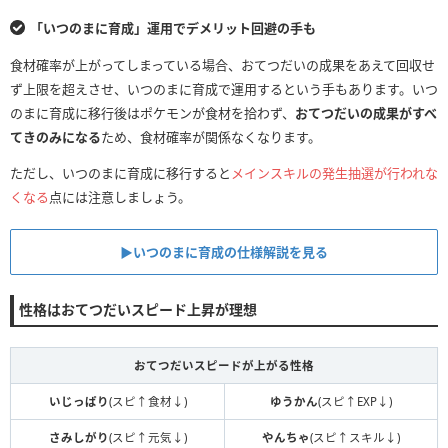
「いつのまに育成」運用でデメリット回避の手も
食材確率が上がってしまっている場合、おてつだいの成果をあえて回収せ
ず上限を超えさせ、いつのまに育成で運用するという手もあります。いつ
のまに育成に移行後はポケモンが食材を拾わず、
おてつだいの成果がすべ
てきのみになる
ため、食材確率が関係なくなります。
ただし、いつのまに育成に移行すると
メインスキルの発生抽選が行われな
くなる
点には注意しましょう。
▶︎いつのまに育成の仕様解説を見る
性格はおてつだいスピード上昇が理想
おてつだいスピードが上がる性格
いじっぱり
(スピ↑食材↓)
ゆうかん
(スピ↑EXP↓)
さみしがり
(スピ↑元気↓)
やんちゃ
(スピ↑スキル↓)