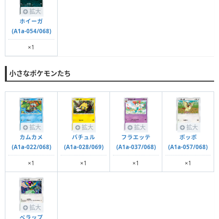
拡大
ホイーガ
(A1a-054/068)
×1
小さなポケモンたち
拡大
拡大
拡大
拡大
カムカメ
バチュル
フラエッテ
ポッポ
(A1a-022/068)
(A1a-028/069)
(A1a-037/068)
(A1a-057/068)
×1
×1
×1
×1
拡大
ペラップ