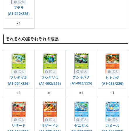
拡大
プテラ
(A1-210/226)
×1
それぞれの旅それぞれの成長
拡大
拡大
拡大
拡大
フシギバナ
フシギダネ
フシギソウ
ヒトカゲ
(A1-003/226)
(A1-001/226)
(A1-002/226)
(A1-033/226)
×1
×1
×1
×1
拡大
拡大
拡大
拡大
リザード
リザードン
ゼニガメ
カメール