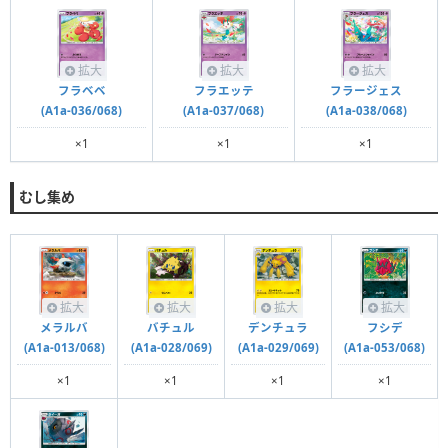
拡大
拡大
拡大
フラベベ
フラエッテ
フラージェス
(A1a-036/068)
(A1a-037/068)
(A1a-038/068)
×1
×1
×1
むし集め
拡大
拡大
拡大
拡大
メラルバ
バチュル
デンチュラ
フシデ
(A1a-013/068)
(A1a-028/069)
(A1a-029/069)
(A1a-053/068)
×1
×1
×1
×1