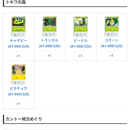
トキワの森
拡大
拡大
拡大
拡大
トランセル
コクーン
キャタピー
ビードル
(A1-006/226)
(A1-009/226)
(A1-005/226)
(A1-008/226)
×1
×1
×1
×1
拡大
ピカチュウ
(A1-094/226)
×1
カントー地方めぐり