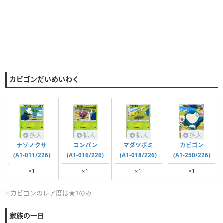
カビゴンだいめいわく
拡大
拡大
拡大
拡大
ナゾノクサ
コンパン
マダツボミ
カビゴン
(A1-011/226)
(A1-016/226)
(A1-018/226)
(A1-250/226)
×1
×1
×1
×1
※カビゴンのレア度は★1のみ
家族の一日