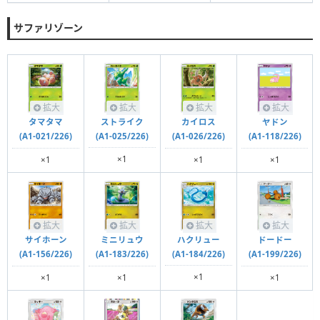
サファリゾーン
拡大
拡大
拡大
拡大
ストライク
タマタマ
カイロス
ヤドン
(A1-025/226)
(A1-021/226)
(A1-026/226)
(A1-118/226)
×1
×1
×1
×1
拡大
拡大
拡大
拡大
ハクリュー
サイホーン
ミニリュウ
ドードー
(A1-184/226)
(A1-156/226)
(A1-183/226)
(A1-199/226)
×1
×1
×1
×1