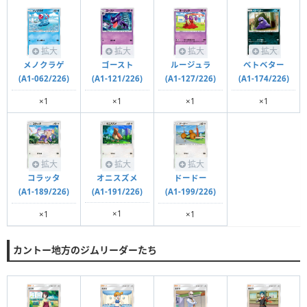
拡大
拡大
拡大
拡大
メノクラゲ
ゴースト
ルージュラ
ベトベター
(A1-062/226)
(A1-121/226)
(A1-127/226)
(A1-174/226)
×1
×1
×1
×1
拡大
拡大
拡大
オニスズメ
コラッタ
ドードー
(A1-191/226)
(A1-189/226)
(A1-199/226)
×1
×1
×1
カントー地方のジムリーダーたち