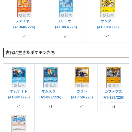
拡大
拡大
拡大
ファイヤー
サンダー
フリーザー
(A1-046/226)
(A1-103/226)
(A1-083/226)
×1
×1
×1
古代に生きたポケモンたち
拡大
拡大
拡大
拡大
オムナイト
オムスター
カブト
カブトプス
(A1-081/226)
(A1-082/226)
(A1-158/226)
(A1-159/226)
×1
×1
×1
×1