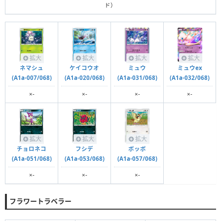
ド）
拡大
拡大
拡大
拡大
ネマシュ
ケイコウオ
ミュウ
ミュウex
(A1a-007/068)
(A1a-020/068)
(A1a-031/068)
(A1a-032/068)
×-
×-
×-
×-
拡大
拡大
拡大
チョロネコ
フシデ
ポッポ
(A1a-051/068)
(A1a-053/068)
(A1a-057/068)
×-
×-
×-
フラワートラベラー