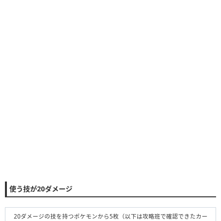
使う技が20ダメージ
20ダメージの技を持つポケモンから5枚（以下は攻略班で確認できたカー