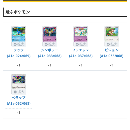
飛ぶポケモン
拡大
拡大
拡大
拡大
ウッウ
シンボラー
フラエッテ
ピジョン
(A1a-024/069)
(A1a-033/068)
(A1a-037/068)
(A1a-058/068)
×1
×1
×1
×1
拡大
ペラップ
(A1a-062/068)
×1