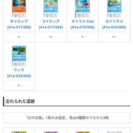
拡大
拡大
拡大
拡大
ギャロップ
コイキング
ギャラドスex
カジリガメ
(A1a-011/068)
(A1a-017/068)
(A1a-018/068)
(A1a-023/069)
×-
×-
×-
×-
拡大
ウッウ
(A1a-024/069)
×-
忘れられた遺跡
「幻の石板」1枚のみ固定、他は4種類のうちから9枚