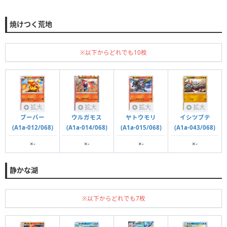
焼けつく荒地
※以下からどれでも10枚
拡大
拡大
拡大
拡大
ブーバー
ウルガモス
ヤトウモリ
イシツブテ
(A1a-012/068)
(A1a-014/068)
(A1a-015/068)
(A1a-043/068)
×-
×-
×-
×-
静かな湖
※以下からどれでも7枚