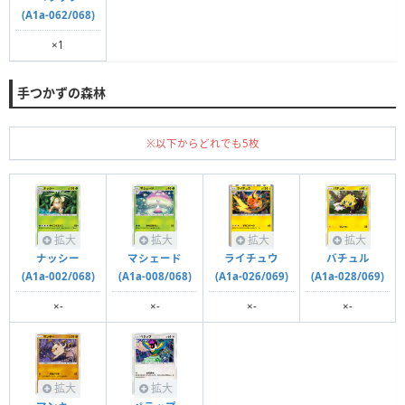
(A1a-062/068)
×1
手つかずの森林
※以下からどれでも5枚
拡大
拡大
拡大
拡大
ナッシー
マシェード
ライチュウ
バチュル
(A1a-002/068)
(A1a-008/068)
(A1a-026/069)
(A1a-028/069)
×-
×-
×-
×-
拡大
拡大