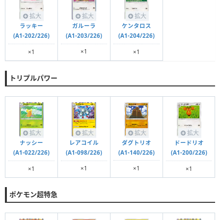
拡大
拡大
拡大
ガルーラ
ラッキー
ケンタロス
(A1-203/226)
(A1-202/226)
(A1-204/226)
×1
×1
×1
トリプルパワー
拡大
拡大
拡大
拡大
ダグトリオ
レアコイル
ナッシー
ドードリオ
(A1-140/226)
(A1-098/226)
(A1-022/226)
(A1-200/226)
×1
×1
×1
×1
ポケモン超特急