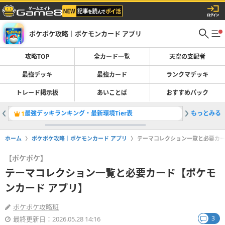
ポケポケ攻略｜ポケモンカード アプリ
攻略TOP
全カード一覧
天空の支配者
最強デッキ
最強カード
ランクマデッキ
トレード掲示板
あいことば
おすすめパック
最強デッキランキング・最新環境Tier表
もっとみる
トレード
1
2
ホーム
ポケポケ攻略｜ポケモンカード アプリ
テーマコレクション一覧と必要カー
【ポケポケ】
テーマコレクション一覧と必要カード【ポケモ
ンカード アプリ】
ポケポケ攻略班
3
最終更新日：2026.05.28 14:16