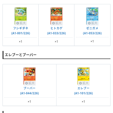
拡大
拡大
拡大
ゼニガメ
フシギダネ
ヒトカゲ
(A1-053/226)
(A1-001/226)
(A1-033/226)
×1
×1
×1
エレブーとブーバー
拡大
拡大
ブーバー
エレブー
(A1-044/226)
(A1-101/226)
×1
×1