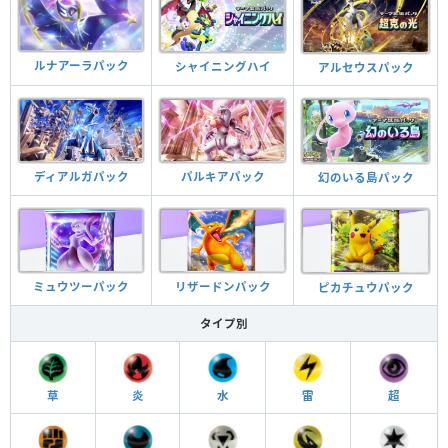
ルナアーラパック
シャイニングハイ
アルセウスパック
ディアルガパック
パルキアパック
幻のいる島パック
ミュウツーパック
リザードンパック
ピカチュウパック
タイプ別
草
炎
水
雷
超