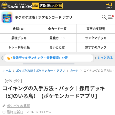
ポケポケ攻略｜ポケモンカード アプリ
攻略TOP
全カード一覧
天空の支配者
最強デッキ
最強カード
ランクマデッキ
トレード掲示板
あいことば
おすすめパック
最強デッキランキング・最新環境Tier表
もっとみる
トレード
1
2
ホーム
ポケポケ攻略｜ポケモンカード アプリ
カード
コイキングの入手方法・
【ポケポケ】
コイキングの入手方法・パック｜採用デッキ
（幻のいる島）【ポケモンカードアプリ】
ポケポケ攻略班
最終更新日：2026.07.30 17:52