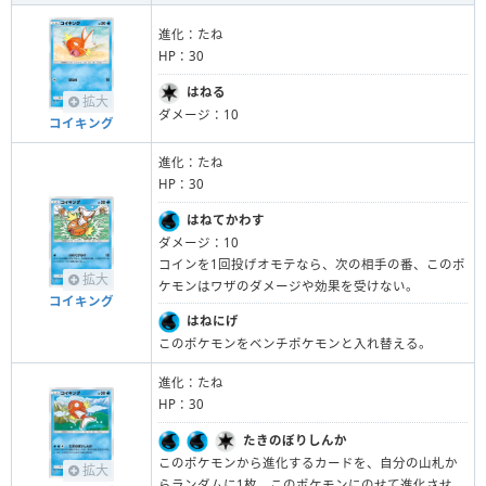
進化：たね
HP：30
はねる
拡大
ダメージ：10
コイキング
進化：たね
HP：30
はねてかわす
ダメージ：10
コインを1回投げオモテなら、次の相手の番、このポ
拡大
ケモンはワザのダメージや効果を受けない。
コイキング
はねにげ
このポケモンをベンチポケモンと入れ替える。
進化：たね
HP：30
たきのぼりしんか
このポケモンから進化するカードを、自分の山札か
拡大
らランダムに1枚、このポケモンにのせて進化させ