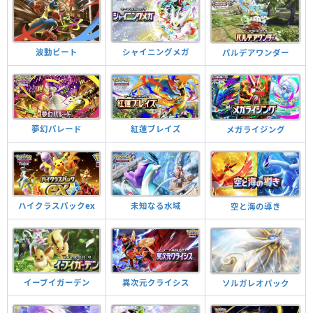
波動ビート
シャイニングメガ
パルデアワンダー
夢幻パレード
紅蓮ブレイズ
メガライジング
ハイクラスパックex
未知なる水域
空と海の導き
イーブイガーデン
異次元クライシス
ソルガレオパック