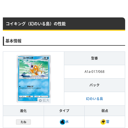
コイキング（幻のいる島）の性能
基本情報
型番
A1a-017/068
パック
幻のいる島
拡大
進化
タイプ
弱点
水
雷
たね