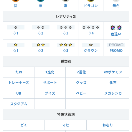
闘
悪
鋼
ドラゴン
無色
レアリティ別
♢1
♢2
♢3
♢4
色違い
☆1
☆2
☆3
クラウン
PROMO
種類別
たね
1進化
2進化
exポケモン
トレーナーズ
サポート
グッズ
化石
UB
ブイズ
ベビー
メガシンカ
スタジアム
-
-
-
特殊状態別
どく
マヒ
ねむり