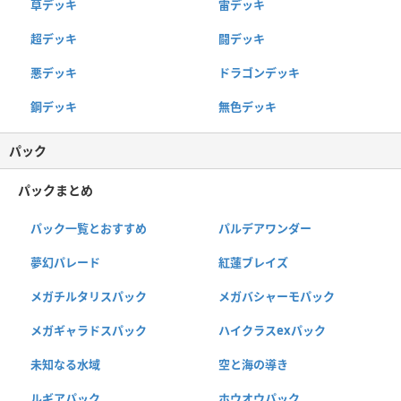
草デッキ
雷デッキ
超デッキ
闘デッキ
悪デッキ
ドラゴンデッキ
鋼デッキ
無色デッキ
パック
パックまとめ
パック一覧とおすすめ
パルデアワンダー
夢幻パレード
紅蓮ブレイズ
メガチルタリスパック
メガバシャーモパック
メガギャラドスパック
ハイクラスexパック
未知なる水域
空と海の導き
ルギアパック
ホウオウパック