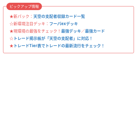
ピックアップ情報
★新パック：
天空の支配者収録カード一覧
☆新環境注目デッキ：
フーパexデッキ
★現環境の最強をチェック！
最強デッキ
／
最強カード
☆
トレード掲示板が「天空の支配者」に対応！
★
トレードTier表でトレードの最新流行をチェック！