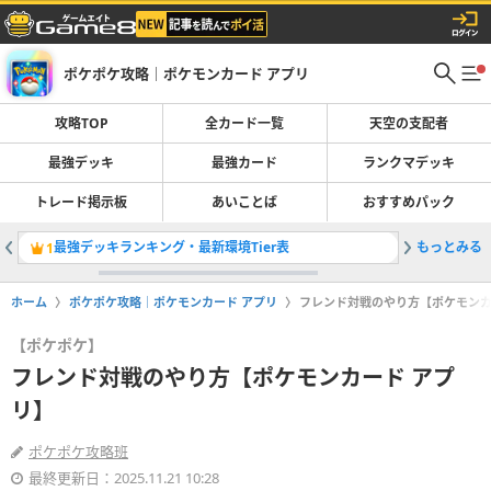
ポケポケ攻略｜ポケモンカード アプリ
攻略TOP
全カード一覧
天空の支配者
最強デッキ
最強カード
ランクマデッキ
トレード掲示板
あいことば
おすすめパック
最強デッキランキング・最新環境Tier表
もっとみる
トレード
1
2
ホーム
ポケポケ攻略｜ポケモンカード アプリ
フレンド対戦のやり方【ポケモンカ
【ポケポケ】
フレンド対戦のやり方【ポケモンカード アプ
リ】
ポケポケ攻略班
最終更新日：2025.11.21 10:28