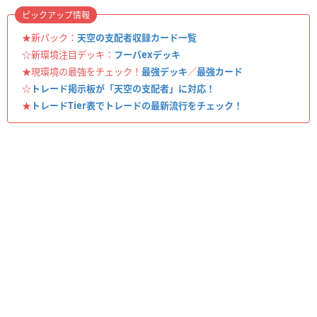
ピックアップ情報
★新パック：
天空の支配者収録カード一覧
☆新環境注目デッキ：
フーパexデッキ
★現環境の最強をチェック！
最強デッキ
／
最強カード
☆
トレード掲示板が「天空の支配者」に対応！
★
トレードTier表でトレードの最新流行をチェック！