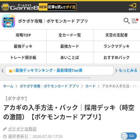
ポケポケ攻略｜ポケモンカード アプリ
攻略TOP
全カード一覧
天空の支配者
最強デッキ
最強カード
ランクマデッキ
トレード掲示板
あいことば
おすすめパック
最強デッキランキング・最新環境Tier表
もっとみる
トレード
1
2
ホーム
ポケポケ攻略｜ポケモンカード アプリ
カード
アカギの入手方法・パッ
【ポケポケ】
アカギの入手方法・パック｜採用デッキ（時空
の激闘）【ポケモンカード アプリ】
ポケポケ攻略班
64
最終更新日：2026.07.30 17:53