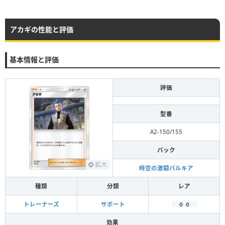
アカギの性能と評価
基本情報と評価
評価
型番
A2-150/155
パック
拡大
時空の激闘パルキア
種類
分類
レア
トレーナーズ
サポート
効果