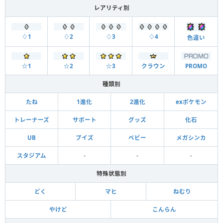
レアリティ別
♢1
♢2
♢3
♢4
色違い
☆1
☆2
☆3
クラウン
PROMO
種類別
たね
1進化
2進化
exポケモン
トレーナーズ
サポート
グッズ
化石
UB
ブイズ
ベビー
メガシンカ
スタジアム
-
-
-
特殊状態別
どく
マヒ
ねむり
やけど
こんらん