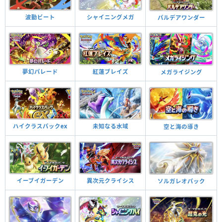
波動ビート
シャイニングメガ
パルデアワンダー
夢幻パレード
紅蓮ブレイズ
メガライジング
ハイクラスパックex
未知なる水域
空と海の導き
イーブイガーデン
異次元クライシス
ソルガレオパック