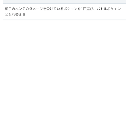
相手のベンチのダメージを受けているポケモンを1匹選び、バトルポケモン
と入れ替える