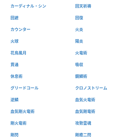
カーディナル・シン
回天祈祷
回避
回復
カウンター
火炎
火球
陽炎
花鳥風月
火竜術
貫通
吸収
休息術
鏡鱗術
グリードコール
クロノストリーム
逆鱗
血気火竜術
血気剛火竜術
血気剛竜術
剛火竜術
攻勢霊魂
剛閃
剛癒二閃