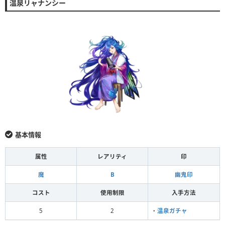
温泉リャナンシー
基本情報
属性
レアリティ
印
魔
B
幽鬼印
コスト
使用制限
入手方法
5
2
・
温泉ガチャ