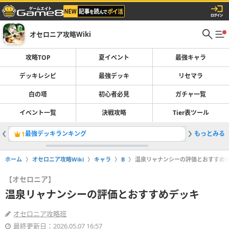
オセロニア攻略Wiki
攻略TOP
夏イベント
最強キャラ
デッキレシピ
最強デッキ
リセマラ
白の塔
初心者必見
ガチャ一覧
イベント一覧
決戦攻略
Tier表ツール
最強デッキランキング
もっとみる
コストリ
1
2
ホーム
オセロニア攻略Wiki
キャラ
B
温泉リャナンシーの評価とおすすめ
【オセロニア】
温泉リャナンシーの評価とおすすめデッキ
オセロニア攻略班
最終更新日：2026.05.07 16:57