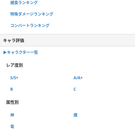
捕食ランキング
特殊ダメージランキング
コンバートランキング
キャラ評価
▶︎キャラクター一覧
レア度別
S/S+
A/A+
B
C
属性別
神
魔
竜