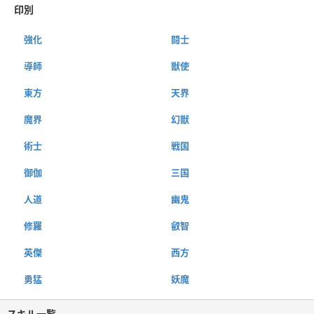
印別
強化
闘士
導師
獣使
東方
天界
魔界
幻獣
術士
戦国
御伽
三国
人道
幽鬼
修羅
叡智
英傑
西方
勇猛
妖魔
スキル一覧