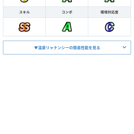
スキル
コンボ
環境対応度
▼温泉リャナンシーの簡易性能を見る
HP
746
ATK
718
【
毒
】
スキル
魔6〜15＆HP50%↓で最大2400毒ライフバ
【
毒
】
コンボ
相手キャラ×400最大1200毒