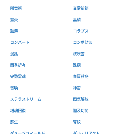
剛竜術
交霊祈祷
獄炎
黒鱗
鼓舞
コラプス
コンバート
コンボ封印
混乱
桜吹雪
四季折々
殊楔
守勢霊魂
春夏秋冬
召喚
神雷
ステラストリーム
閃気解放
増魂回復
遡及幻閃
蘇生
奪紋
ダメージフィールド
ダル・リアクト