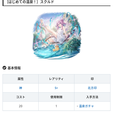
［はじめての温泉！］スクルド
基本情報
属性
レアリティ
印
神
S+
北方印
コスト
使用制限
入手方法
20
1
・
温泉ガチャ