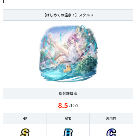
［はじめての温泉！］スクルド
総合評価点
/10点
HP
ATK
汎用性