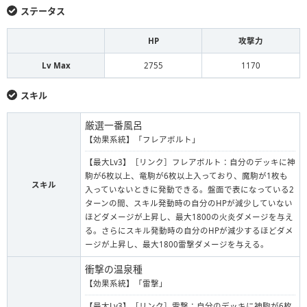
ステータス
HP
攻撃力
Lv Max
2755
1170
スキル
厳選一番風呂
【効果系統】「フレアボルト」
【最大Lv3】［リンク］フレアボルト：自分のデッキに神
駒が6枚以上、竜駒が6枚以上入っており、魔駒が1枚も
スキル
入っていないときに発動できる。盤面で表になっている2
ターンの間、スキル発動時の自分のHPが減少していない
ほどダメージが上昇し、最大1800の火炎ダメージを与え
る。さらにスキル発動時の自分のHPが減少するほどダメ
ージが上昇し、最大1800雷撃ダメージを与える。
衝撃の温泉種
【効果系統】「雷撃」
【最大Lv3】［リンク］雷撃：自分のデッキに神駒が6枚