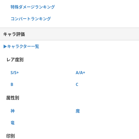
特殊ダメージランキング
コンバートランキング
キャラ評価
▶︎キャラクター一覧
レア度別
S/S+
A/A+
B
C
属性別
神
魔
竜
印別