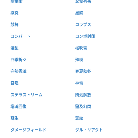
剛竜術
交霊祈祷
獄炎
黒鱗
鼓舞
コラプス
コンバート
コンボ封印
混乱
桜吹雪
四季折々
殊楔
守勢霊魂
春夏秋冬
召喚
神雷
ステラストリーム
閃気解放
増魂回復
遡及幻閃
蘇生
奪紋
ダメージフィールド
ダル・リアクト