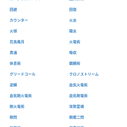
回避
回復
カウンター
火炎
火球
陽炎
花鳥風月
火竜術
貫通
吸収
休息術
鏡鱗術
グリードコール
クロノストリーム
逆鱗
血気火竜術
血気剛火竜術
血気剛竜術
剛火竜術
攻勢霊魂
剛閃
剛癒二閃