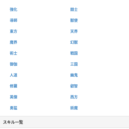
強化
闘士
導師
獣使
東方
天界
魔界
幻獣
術士
戦国
御伽
三国
人道
幽鬼
修羅
叡智
英傑
西方
勇猛
妖魔
スキル一覧