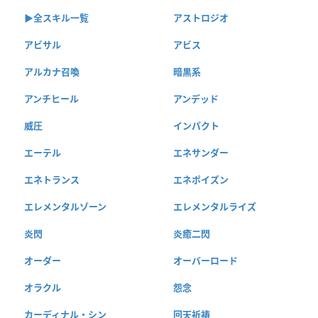
▶︎全スキル一覧
アストロジオ
アビサル
アビス
アルカナ召喚
暗黒系
アンチヒール
アンデッド
威圧
インパクト
エーテル
エネサンダー
エネトランス
エネポイズン
エレメンタルゾーン
エレメンタルライズ
炎閃
炎癒二閃
オーダー
オーバーロード
オラクル
怨念
カーディナル・シン
回天祈祷