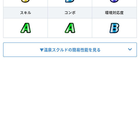
スキル
コンボ
環境対応度
▼温泉スクルドの簡易性能を見る
HP
2755
ATK
1170
【
フレアボルト
】
スキル
神6竜6魔0で2T最大1800火炎〜最大1800雷撃
【
雷撃
】
コンボ
1200雷撃→自キャラ×600上昇最大3600