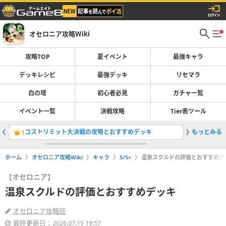
オセロニア攻略Wiki
攻略TOP
夏イベント
最強キャラ
デッキレシピ
最強デッキ
リセマラ
白の塔
初心者必見
ガチャ一覧
イベント一覧
決戦攻略
Tier表ツール
コストリミット大決戦の攻略とおすすめデッキ
もっとみる
ちび超駒
1
2
ホーム
オセロニア攻略Wiki
キャラ
S/S+
温泉スクルドの評価とおすすめデ
【オセロニア】
温泉スクルドの評価とおすすめデッキ
オセロニア攻略班
最終更新日：2026.07.15 19:57