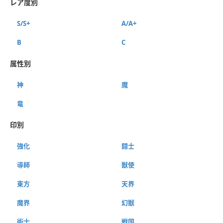
レア度別
S/S+
A/A+
B
C
属性別
神
魔
竜
印別
強化
闘士
導師
獣使
東方
天界
魔界
幻獣
術士
戦国