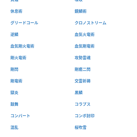
休息術
鏡鱗術
グリードコール
クロノストリーム
逆鱗
血気火竜術
血気剛火竜術
血気剛竜術
剛火竜術
攻勢霊魂
剛閃
剛癒二閃
剛竜術
交霊祈祷
獄炎
黒鱗
鼓舞
コラプス
コンバート
コンボ封印
混乱
桜吹雪