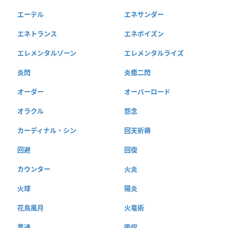
エーテル
エネサンダー
エネトランス
エネポイズン
エレメンタルゾーン
エレメンタルライズ
炎閃
炎癒二閃
オーダー
オーバーロード
オラクル
怨念
カーディナル・シン
回天祈祷
回避
回復
カウンター
火炎
火球
陽炎
花鳥風月
火竜術
貫通
吸収