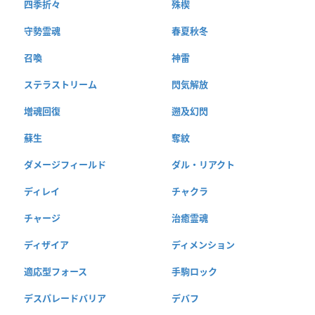
四季折々
殊楔
守勢霊魂
春夏秋冬
召喚
神雷
ステラストリーム
閃気解放
増魂回復
遡及幻閃
蘇生
奪紋
ダメージフィールド
ダル・リアクト
ディレイ
チャクラ
チャージ
治癒霊魂
ディザイア
ディメンション
適応型フォース
手駒ロック
デスパレードバリア
デバフ