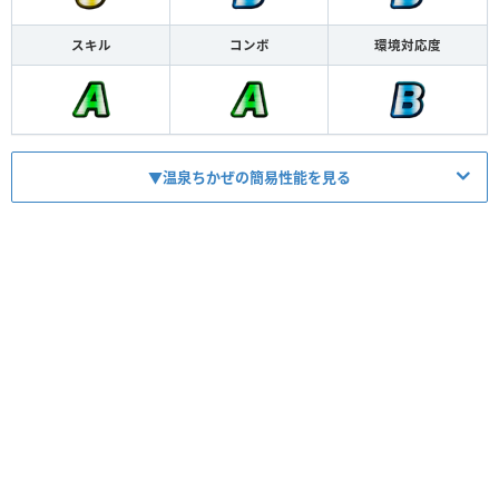
スキル
コンボ
環境対応度
▼温泉ちかぜの簡易性能を見る
HP
1618
ATK
1000
【
ブレイズホーリー
】
スキル
竜単で2T600火炎+500回復
【
ヒールサンダー
】
コンボ
1400雷撃+自竜駒×150最大600回復