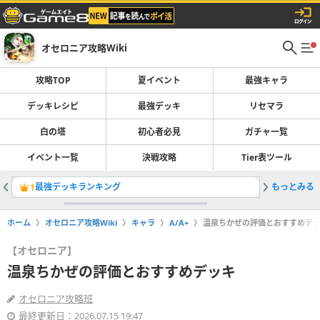
オセロニア攻略Wiki
攻略TOP
夏イベント
最強キャラ
デッキレシピ
最強デッキ
リセマラ
白の塔
初心者必見
ガチャ一覧
イベント一覧
決戦攻略
Tier表ツール
最強デッキランキング
もっとみる
1
2
ホーム
オセロニア攻略Wiki
キャラ
A/A+
温泉ちかぜの評価とおすすめデ
【オセロニア】
温泉ちかぜの評価とおすすめデッキ
オセロニア攻略班
最終更新日：2026.07.15 19:47