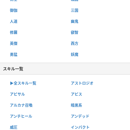
御伽
三国
人道
幽鬼
修羅
叡智
英傑
西方
勇猛
妖魔
スキル一覧
▶︎全スキル一覧
アストロジオ
アビサル
アビス
アルカナ召喚
暗黒系
アンチヒール
アンデッド
威圧
インパクト