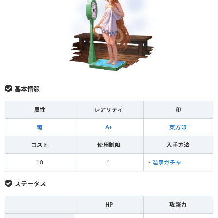
基本情報
属性
レアリティ
印
竜
A+
東方印
コスト
使用制限
入手方法
10
1
・
温泉ガチャ
ステータス
HP
攻撃力