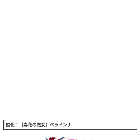
闘化：［毒花の魔女］ベラドンナ