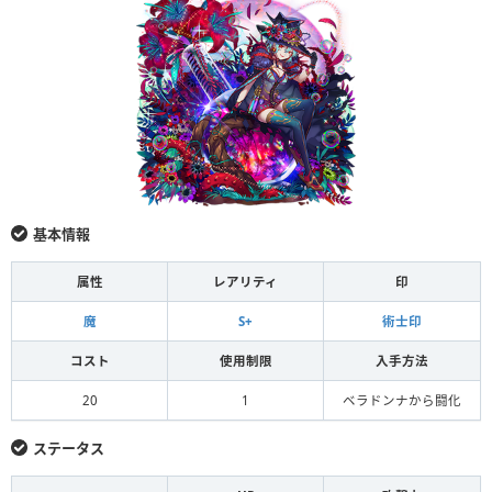
基本情報
属性
レアリティ
印
魔
S+
術士印
コスト
使用制限
入手方法
20
1
ベラドンナから闘化
ステータス