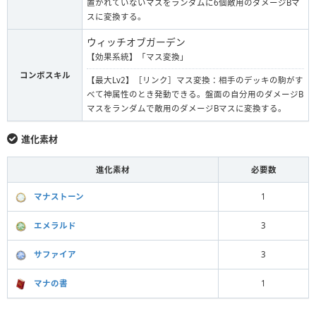
置かれていないマスをランダムに6個敵用のダメージBマ
スに変換する。
ウィッチオブガーデン
【効果系統】「マス変換」
コンボスキル
【最大Lv2】［リンク］マス変換：相手のデッキの駒がす
べて神属性のとき発動できる。盤面の自分用のダメージB
マスをランダムで敵用のダメージBマスに変換する。
進化素材
進化素材
必要数
マナストーン
1
エメラルド
3
サファイア
3
マナの書
1