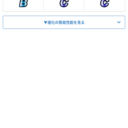
▼進化の簡易性能を見る
HP
2004
ATK
1460
【
マス変換
】
スキル
相手神単で周囲6個敵用ダメージBマス
【
マス変換
】
コンボ
相手神単で自分用ダメBを敵用ダメB変換