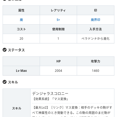
属性
レアリティ
印
魔
S+
魔界印
コスト
使用制限
入手方法
20
1
ベラドンナから進化
ステータス
HP
攻撃力
Lv Max
2004
1460
スキル
デンジャラスコロニー
【効果系統】「マス変換」
【最大Lv2】［リンク］マス変換：相手のデッキの駒がす
スキル
べて神属性のとき発動できる。この駒の周囲のまだ駒が