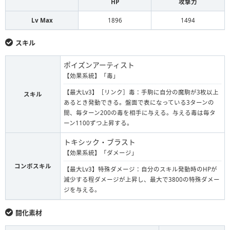
HP
攻撃力
Lv Max
1896
1494
スキル
ポイズンアーティスト
【効果系統】「毒」
【最大Lv3】［リンク］毒：手駒に自分の魔駒が3枚以上
スキル
あるとき発動できる。盤面で表になっている3ターンの
間、毎ターン200の毒を相手に与える。与える毒は毎タ
ーン1100ずつ上昇する。
トキシック・ブラスト
【効果系統】「ダメージ」
コンボスキル
【最大Lv3】特殊ダメージ：自分のスキル発動時のHPが
減少する程ダメージが上昇し、最大で3800の特殊ダメー
ジを与える。
闘化素材