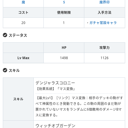
魔
S
魔界印
コスト
使用制限
入手方法
20
1
・
ガチャ常設キャラ
ステータス
HP
攻撃力
Lv Max
1498
1126
スキル
デンジャラスコロニー
【効果系統】「マス変換」
【最大Lv1】［リンク］マス変換：相手のデッキの駒がす
スキル
べて神属性のとき発動できる。この駒の周囲のまだ駒が
置かれていないマスをランダムに6個敵用のダメージBマ
スに変換する。
ウィッチオブガーデン