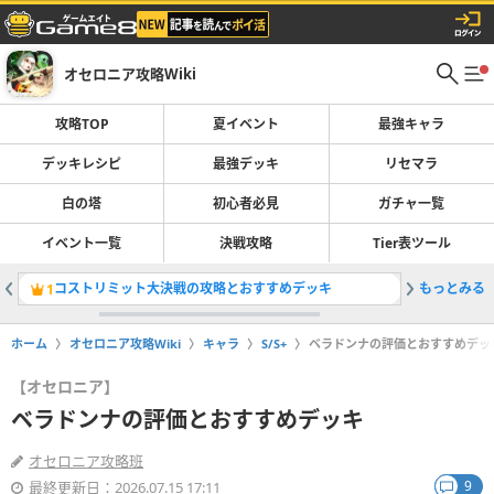
オセロニア攻略Wiki
攻略TOP
夏イベント
最強キャラ
デッキレシピ
最強デッキ
リセマラ
白の塔
初心者必見
ガチャ一覧
イベント一覧
決戦攻略
Tier表ツール
コストリミット大決戦の攻略とおすすめデッキ
もっとみる
最強デッ
1
2
ホーム
オセロニア攻略Wiki
キャラ
S/S+
ベラドンナの評価とおすすめデッ
【オセロニア】
ベラドンナの評価とおすすめデッキ
オセロニア攻略班
9
最終更新日：2026.07.15 17:11