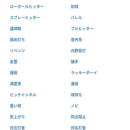
ローボールヒッター
初球
スプレーヒッター
バレル
選球眼
プルヒッター
固め打ち
意外性
リベンジ
内野安打
走塁
捕手
強肩
ラッキーボーイ
満塁男
連発
ピッチトンネル
球持ち
重い球
ノビ
尻上がり
同点阻止
対左打者
対右打者