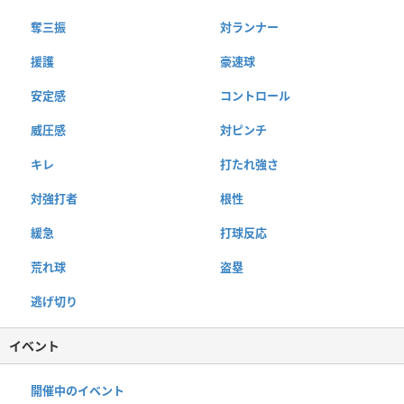
奪三振
対ランナー
援護
豪速球
安定感
コントロール
威圧感
対ピンチ
キレ
打たれ強さ
対強打者
根性
緩急
打球反応
荒れ球
盗塁
逃げ切り
イベント
開催中のイベント