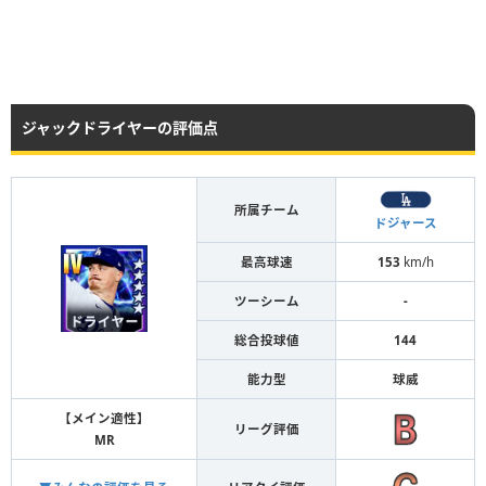
ジャックドライヤーの評価点
所属チーム
ドジャース
最高球速
153
km/h
ツーシーム
-
総合投球値
144
能力型
球威
【メイン適性】
リーグ評価
MR