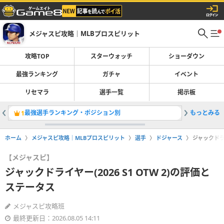
メジャスピ攻略｜MLBプロスピリット
攻略TOP
スターウォッチ
ショーダウン
最強ランキング
ガチャ
イベント
リセマラ
選手一覧
掲示板
最強選手ランキング・ポジション別
もっとみる
マークラン
1
2
ホーム
メジャスピ攻略｜MLBプロスピリット
選手
ドジャース
ジャックドライ
【メジャスピ】
ジャックドライヤー(2026 S1 OTW 2)の評価と
ステータス
メジャスピ攻略班
最終更新日：2026.08.05 14:11