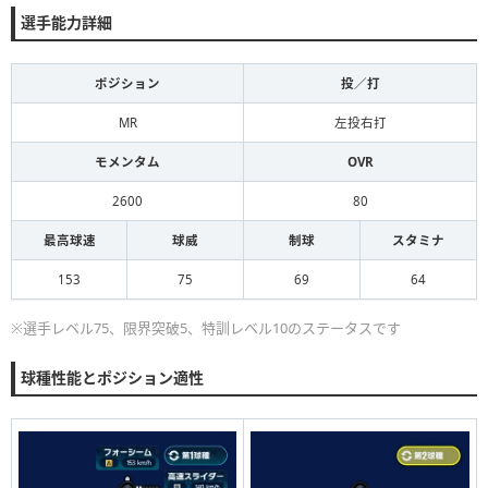
選手能力詳細
ポジション
投／打
MR
左投右打
モメンタム
OVR
2600
80
最高球速
球威
制球
スタミナ
153
75
69
64
※選手レベル75、限界突破5、特訓レベル10のステータスです
球種性能とポジション適性