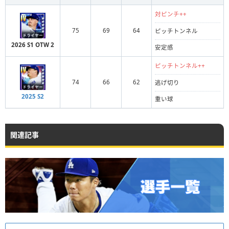
対ピンチ++
75
69
64
ピッチトンネル
2026 S1 OTW 2
安定感
ピッチトンネル++
74
66
62
逃げ切り
2025 S2
重い球
関連記事