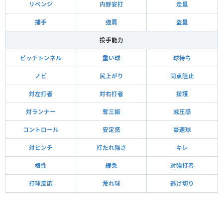
リベンジ
内野安打
走塁
捕手
強肩
盗塁
投手能力
ピッチトンネル
重い球
球持ち
ノビ
尻上がり
同点阻止
対左打者
対右打者
援護
対ランナー
奪三振
威圧感
コントロール
安定感
豪速球
対ピンチ
打たれ強さ
キレ
根性
緩急
対強打者
打球反応
荒れ球
逃げ切り