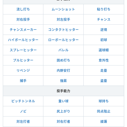
流し打ち
ムーンショット
粘り打ち
対右投手
対左投手
チャンス
チャンスメーカー
コンタクトヒッター
逆境
ハイボールヒッター
ローボールヒッター
初球
スプレーヒッター
バレル
選球眼
プルヒッター
固め打ち
意外性
リベンジ
内野安打
走塁
捕手
強肩
盗塁
投手能力
ピッチトンネル
重い球
球持ち
ノビ
尻上がり
同点阻止
対左打者
対右打者
援護