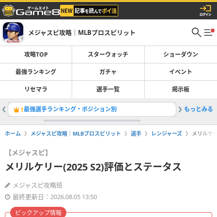
メジャスピ攻略｜MLBプロスピリット
攻略TOP
スターウォッチ
ショーダウン
最強ランキング
ガチャ
イベント
リセマラ
選手一覧
掲示板
最強選手ランキング・ポジション別
もっとみる
マイクピア
1
2
ホーム
メジャスピ攻略｜MLBプロスピリット
選手
レンジャーズ
メリルケリ
【メジャスピ】
メリルケリー(2025 S2)評価とステータス
メジャスピ攻略班
最終更新日：2026.08.05 13:50
ピックアップ情報