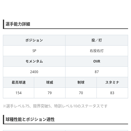
選手能力詳細
ポジション
投／打
SP
右投右打
モメンタム
OVR
2400
87
最高球速
球威
制球
スタミナ
154
79
70
83
※選手レベル75、限界突破5、特訓レベル10のステータスです
球種性能とポジション適性