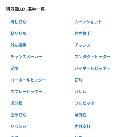
特殊能力別選手一覧
流し打ち
ムーンショット
粘り打ち
対右投手
対左投手
チャンス
チャンスメーカー
コンタクトヒッター
逆境
ハイボールヒッター
ローボールヒッター
初球
スプレーヒッター
バレル
選球眼
プルヒッター
固め打ち
意外性
リベンジ
内野安打