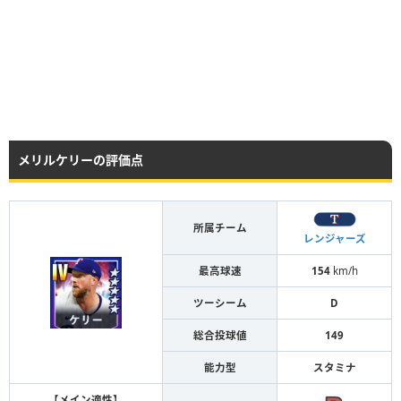
メリルケリーの評価点
所属チーム
レンジャーズ
最高球速
154
km/h
ツーシーム
D
総合投球値
149
能力型
スタミナ
【メイン適性】