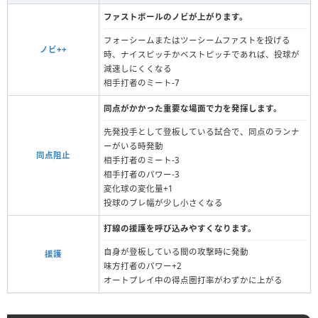
ファストボールのノビが上がります。
フォーシームまたはツーシームファストを投げる
ノビ++
時、ナイスピッチかベストピッチであれば、投球が
減速しにくくなる
相手打者のミート-7
同点がかかった重要な場面で力を発揮します。
先発投手として登板している試合で、同点のランナ
ーがいる時発動
同点阻止
相手打者のミート‐3
相手打者のパワー-3
変化球の変化量+1
投球のブレ幅が少し小さくなる
打線の援護を呼び込みやすくなります。
自身が登板している間の攻撃時に発動
援護
味方打者のパワー+2
オートプレイ中の得点圏打率がわずかに上がる