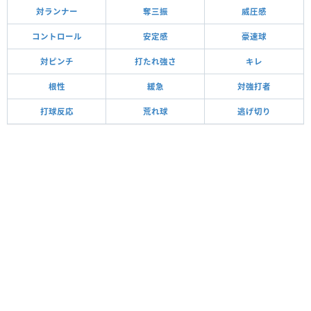
対ランナー
奪三振
威圧感
コントロール
安定感
豪速球
対ピンチ
打たれ強さ
キレ
根性
緩急
対強打者
打球反応
荒れ球
逃げ切り