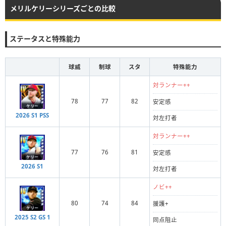
メリルケリーシリーズごとの比較
ステータスと特殊能力
球威
制球
スタ
特殊能力
対ランナー++
78
77
82
安定感
2026 S1 PSS
対左打者
対ランナー++
77
76
81
安定感
2026 S1
対左打者
ノビ++
80
74
84
援護+
2025 S2 GS 1
同点阻止