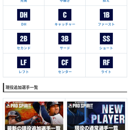
先発
中継ぎ
抑え
DH
キャッチャー
ファースト
セカンド
サード
ショート
レフト
センター
ライト
現役追加選手一覧