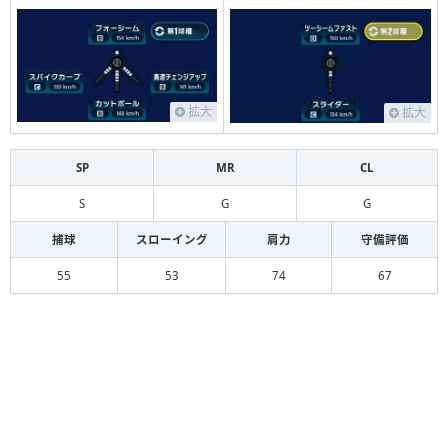
拡大
拡大
SP
MR
CL
S
G
G
捕球
スローイング
肩力
守備評価
55
53
74
67