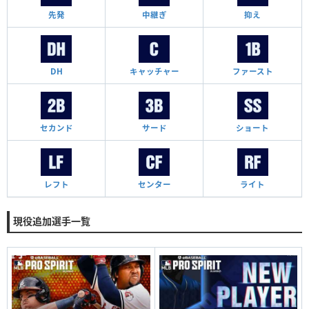
先発
中継ぎ
抑え
DH
キャッチャー
ファースト
セカンド
サード
ショート
レフト
センター
ライト
現役追加選手一覧