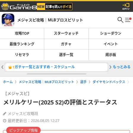
メジャスピ攻略｜MLBプロスピリット
攻略TOP
スターウォッチ
ショーダウン
最強ランキング
ガチャ
イベント
リセマラ
選手一覧
掲示板
ガチャ一覧とおすすめ・スケジュール
もっとみる
吉田正尚(
1
2
ホーム
メジャスピ攻略｜MLBプロスピリット
選手
ダイヤモンドバックス
【メジャスピ】
メリルケリー(2025 S2)の評価とステータス
メジャスピ攻略班
最終更新日：2026.08.05 12:27
ピックアップ情報