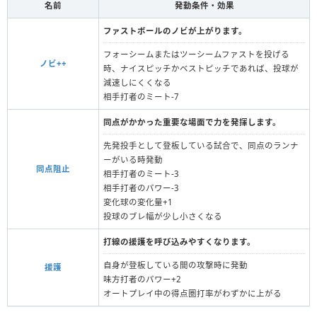
名前
発動条件・効果
ファストボールのノビが上がります。
フォーシームまたはツーシームファストを投げる
ノビ++
時、ナイスピッチかベストピッチであれば、投球が
減速しにくくなる
相手打者のミート-7
同点がかかった重要な場面で力を発揮します。
先発投手として登板している試合で、同点のランナ
ーがいる時発動
同点阻止
相手打者のミート‐3
相手打者のパワー-3
変化球の変化量+1
投球のブレ幅が少し小さくなる
打線の援護を呼び込みやすくなります。
自身が登板している間の攻撃時に発動
援護
味方打者のパワー+2
オートプレイ中の得点圏打率がわずかに上がる