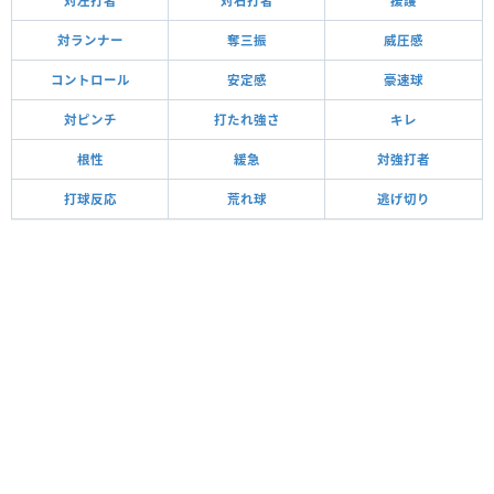
対左打者
対右打者
援護
対ランナー
奪三振
威圧感
コントロール
安定感
豪速球
対ピンチ
打たれ強さ
キレ
根性
緩急
対強打者
打球反応
荒れ球
逃げ切り