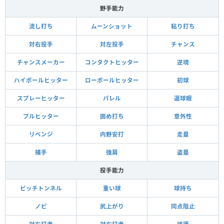
野手能力
流し打ち
ムーンショット
粘り打ち
対右投手
対左投手
チャンス
チャンスメーカー
コンタクトヒッター
逆境
ハイボールヒッター
ローボールヒッター
初球
スプレーヒッター
バレル
選球眼
プルヒッター
固め打ち
意外性
リベンジ
内野安打
走塁
捕手
強肩
盗塁
投手能力
ピッチトンネル
重い球
球持ち
ノビ
尻上がり
同点阻止