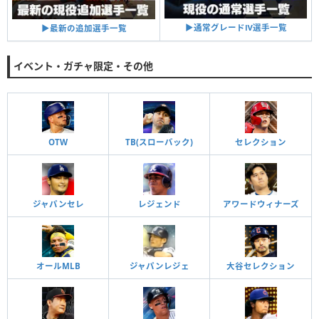
▶︎通常グレードⅣ選手一覧
▶︎最新の追加選手一覧
イベント・ガチャ限定・その他
OTW
TB(スローバック)
セレクション
ジャパンセレ
レジェンド
アワードウィナーズ
オールMLB
ジャパンレジェ
大谷セレクション