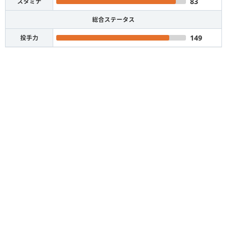
83
スタミナ
総合ステータス
149
投手力