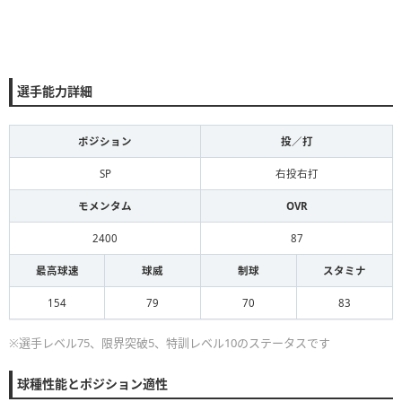
選手能力詳細
ポジション
投／打
SP
右投右打
モメンタム
OVR
2400
87
最高球速
球威
制球
スタミナ
154
79
70
83
※選手レベル75、限界突破5、特訓レベル10のステータスです
球種性能とポジション適性