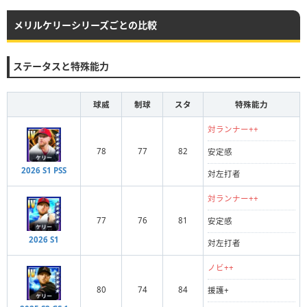
メリルケリーシリーズごとの比較
ステータスと特殊能力
球威
制球
スタ
特殊能力
対ランナー++
78
77
82
安定感
2026 S1 PSS
対左打者
対ランナー++
77
76
81
安定感
2026 S1
対左打者
ノビ++
80
74
84
援護+