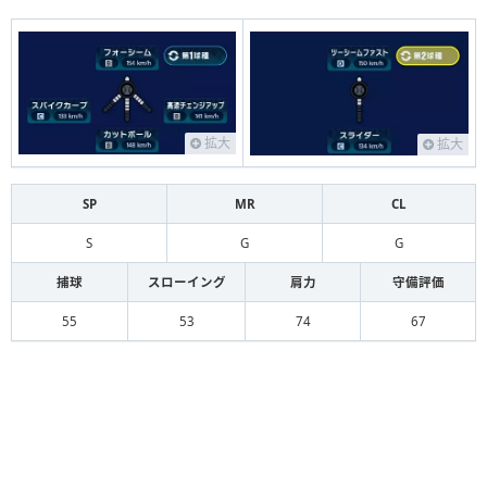
拡大
拡大
SP
MR
CL
S
G
G
捕球
スローイング
肩力
守備評価
55
53
74
67