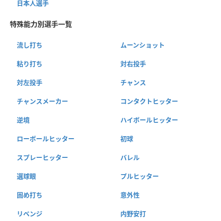
日本人選手
特殊能力別選手一覧
流し打ち
ムーンショット
粘り打ち
対右投手
対左投手
チャンス
チャンスメーカー
コンタクトヒッター
逆境
ハイボールヒッター
ローボールヒッター
初球
スプレーヒッター
バレル
選球眼
プルヒッター
固め打ち
意外性
リベンジ
内野安打