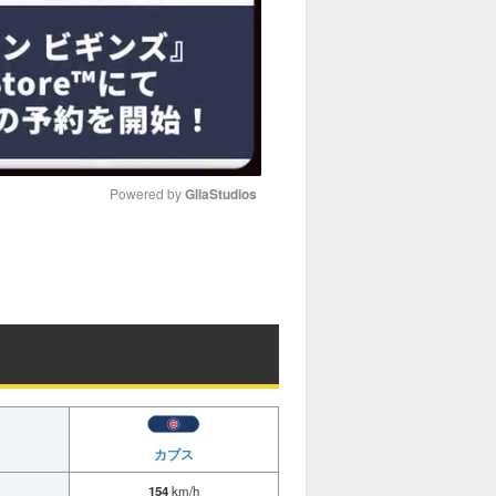
Powered by 
GliaStudios
M
u
t
e
カブス
154
km/h