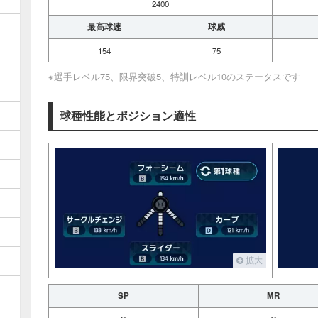
2400
最高球速
球威
154
75
※選手レベル75、限界突破5、特訓レベル10のステータスです
球種性能とポジション適性
拡大
SP
MR