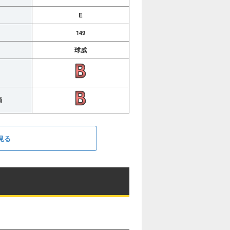
E
149
球威
価
見る