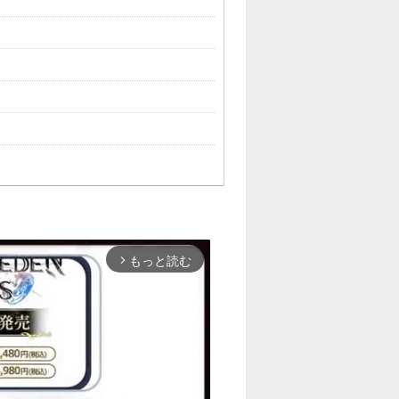
もっと読む
arrow_forward_ios