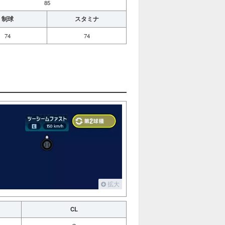
85
制球
スタミナ
74
74
拡大
CL