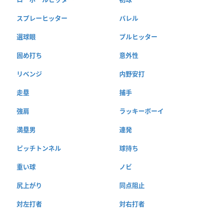
スプレーヒッター
バレル
選球眼
プルヒッター
固め打ち
意外性
リベンジ
内野安打
走塁
捕手
強肩
ラッキーボーイ
満塁男
連発
ピッチトンネル
球持ち
重い球
ノビ
尻上がり
同点阻止
対左打者
対右打者