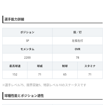
選手能力詳細
ポジション
投／打
SP
左投左打
モメンタム
OVR
2200
78
最高球速
球威
制球
スタミナ
152
71
65
71
※選手レベル75、限界突破5、特訓レベル10のステータスです
球種性能とポジション適性