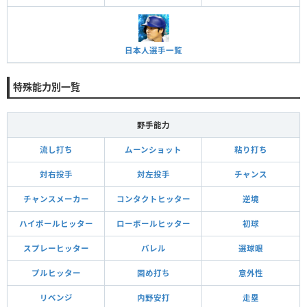
日本人選手一覧
特殊能力別一覧
野手能力
流し打ち
ムーンショット
粘り打ち
対右投手
対左投手
チャンス
チャンスメーカー
コンタクトヒッター
逆境
ハイボールヒッター
ローボールヒッター
初球
スプレーヒッター
バレル
選球眼
プルヒッター
固め打ち
意外性
リベンジ
内野安打
走塁