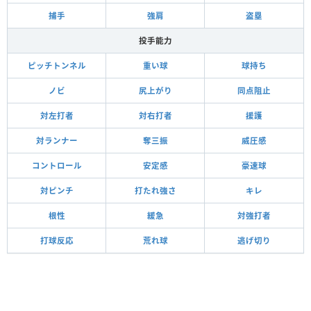
捕手
強肩
盗塁
投手能力
ピッチトンネル
重い球
球持ち
ノビ
尻上がり
同点阻止
対左打者
対右打者
援護
対ランナー
奪三振
威圧感
コントロール
安定感
豪速球
対ピンチ
打たれ強さ
キレ
根性
緩急
対強打者
打球反応
荒れ球
逃げ切り