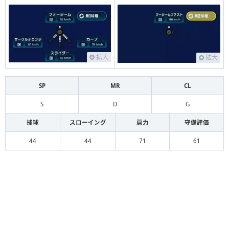
拡大
拡大
SP
MR
CL
S
D
G
捕球
スローイング
肩力
守備評価
44
44
71
61