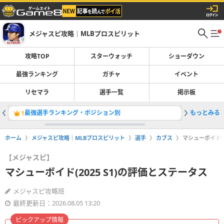
メジャスピ攻略｜MLBプロスピリット
攻略TOP
スターウォッチ
ショーダウン
最強ランキング
ガチャ
イベント
リセマラ
選手一覧
掲示板
最強選手ランキング・ポジション別
もっとみる
ガチャ一
1
2
ホーム
メジャスピ攻略｜MLBプロスピリット
選手
カブス
マシューボイド(2
【メジャスピ】
マシューボイド(2025 S1)の評価とステータス
メジャスピ攻略班
最終更新日：2026.08.05 13:20
ピックアップ情報