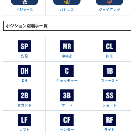
ドジャース
パドレス
ジャイアンツ
ポジション別選手一覧
先発
中継ぎ
抑え
DH
キャッチャー
ファースト
セカンド
サード
ショート
レフト
センター
ライト