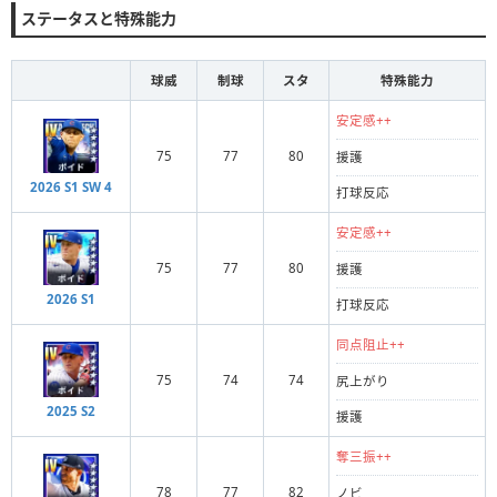
ステータスと特殊能力
球威
制球
スタ
特殊能力
安定感++
75
77
80
援護
2026 S1 SW 4
打球反応
安定感++
75
77
80
援護
2026 S1
打球反応
同点阻止++
75
74
74
尻上がり
2025 S2
援護
奪三振++
78
77
82
ノビ