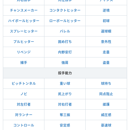
チャンスメーカー
コンタクトヒッター
逆境
ハイボールヒッター
ローボールヒッター
初球
スプレーヒッター
バレル
選球眼
プルヒッター
固め打ち
意外性
リベンジ
内野安打
走塁
捕手
強肩
盗塁
投手能力
ピッチトンネル
重い球
球持ち
ノビ
尻上がり
同点阻止
対左打者
対右打者
援護
対ランナー
奪三振
威圧感
コントロール
安定感
豪速球