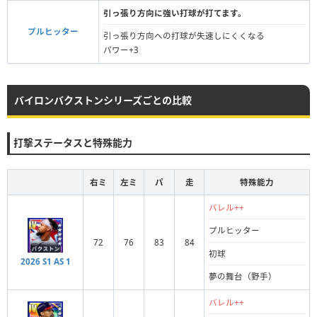
引っ張り方向に強い打球が打てます。
プルヒッター
引っ張り方向への打球が失速しにくくなる
パワー+3
バイロンバクストンシリーズごとの比較
打撃ステータスと特殊能力
右ミ
左ミ
パ
走
特殊能力
バレル++
プルヒッター
72
76
83
84
初球
2026 S1 AS 1
夢の舞台（野手）
バレル++