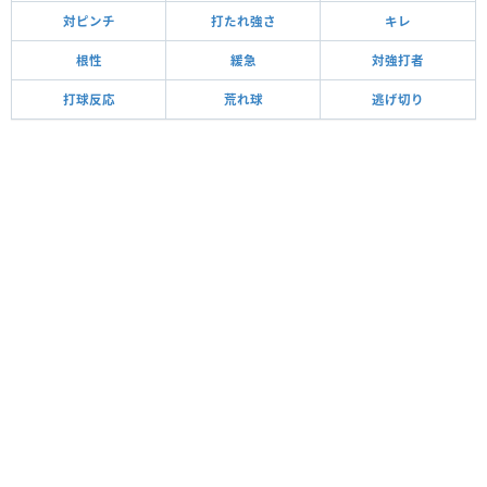
対ピンチ
打たれ強さ
キレ
根性
緩急
対強打者
打球反応
荒れ球
逃げ切り