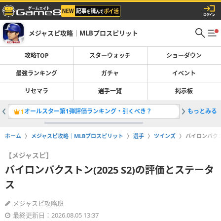
メジャスピ攻略｜MLBプロスピリット
攻略TOP
スターウォッチ
ショーダウン
最強ランキング
ガチャ
イベント
リセマラ
選手一覧
掲示板
オールスター第1弾評価ランキング・引くべき？
もっとみる
レジェン
1
2
ホーム
メジャスピ攻略｜MLBプロスピリット
選手
ツインズ
バイロンバクス
【メジャスピ】
バイロンバクストン(2025 S2)の評価とステータ
ス
メジャスピ攻略班
最終更新日：2026.08.05 13:37