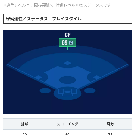
※選手レベル75、限界突破5、特訓レベル10のステータスです
守備適性とステータス｜プレイスタイル
捕球
スローイング
肩力
70
60
74