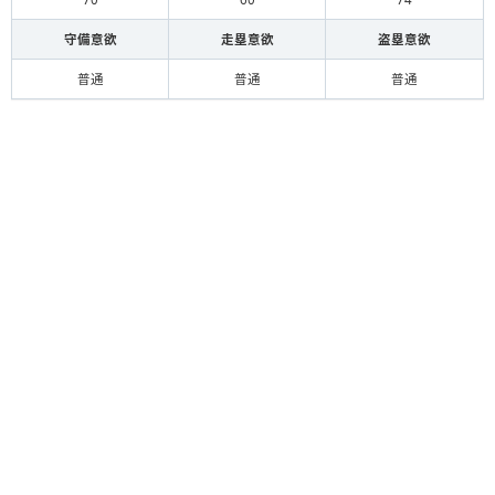
守備意欲
走塁意欲
盗塁意欲
普通
普通
普通