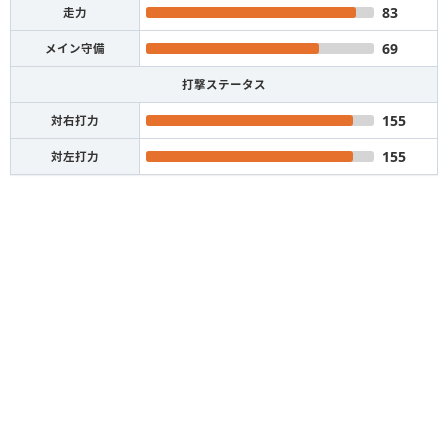
83
走力
69
メイン守備
打撃ステータス
155
対右打力
155
対左打力