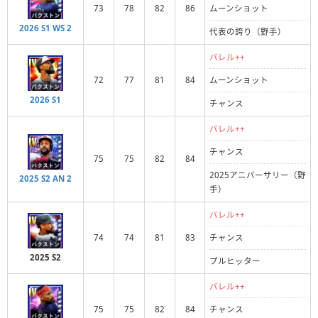
73
78
82
86
ムーンショット
2026 S1 WS 2
代表の誇り（野手）
バレル++
72
77
81
84
ムーンショット
2026 S1
チャンス
バレル++
チャンス
75
75
82
84
2025アニバーサリー（野
2025 S2 AN 2
手）
バレル++
74
74
81
83
チャンス
2025 S2
プルヒッター
バレル++
75
75
82
84
チャンス