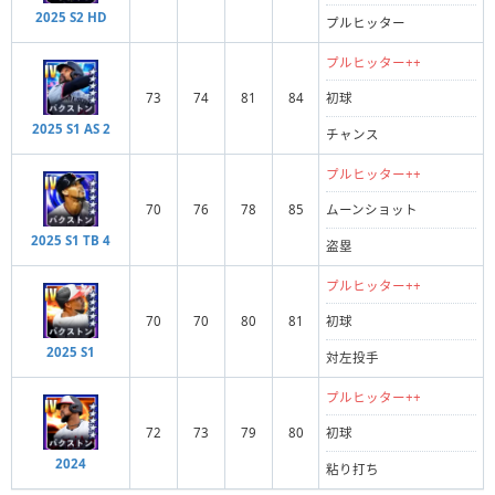
2025 S2 HD
プルヒッター
プルヒッター++
73
74
81
84
初球
2025 S1 AS 2
チャンス
プルヒッター++
70
76
78
85
ムーンショット
2025 S1 TB 4
盗塁
プルヒッター++
70
70
80
81
初球
2025 S1
対左投手
プルヒッター++
72
73
79
80
初球
2024
粘り打ち