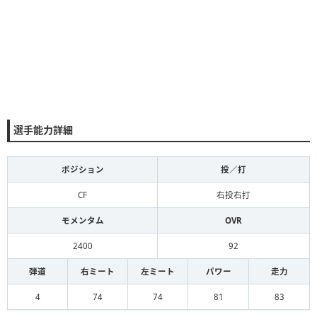
選手能力詳細
ポジション
投／打
CF
右投右打
モメンタム
OVR
2400
92
弾道
右ミート
左ミート
パワー
走力
4
74
74
81
83