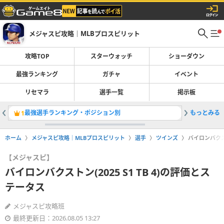
メジャスピ攻略｜MLBプロスピリット
攻略TOP
スターウォッチ
ショーダウン
最強ランキング
ガチャ
イベント
リセマラ
選手一覧
掲示板
最強選手ランキング・ポジション別
もっとみる
レジェン
1
2
ホーム
メジャスピ攻略｜MLBプロスピリット
選手
ツインズ
バイロンバクスト
【メジャスピ】
バイロンバクストン(2025 S1 TB 4)の評価とス
テータス
メジャスピ攻略班
最終更新日：2026.08.05 13:27