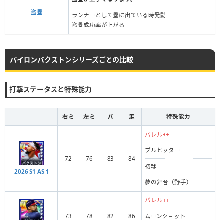
盗塁
ランナーとして塁に出ている時発動
盗塁成功率が上がる
バイロンバクストンシリーズごとの比較
打撃ステータスと特殊能力
右ミ
左ミ
パ
走
特殊能力
バレル++
プルヒッター
72
76
83
84
初球
2026 S1 AS 1
夢の舞台（野手）
バレル++
73
78
82
86
ムーンショット