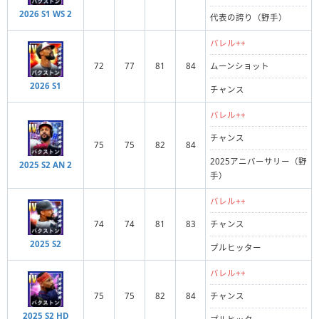
2026 S1 WS 2
代表の誇り（野手）
バレル++
72
77
81
84
ムーンショット
2026 S1
チャンス
バレル++
チャンス
75
75
82
84
2025アニバーサリー（野
2025 S2 AN 2
手）
バレル++
74
74
81
83
チャンス
2025 S2
プルヒッター
バレル++
75
75
82
84
チャンス
2025 S2 HD