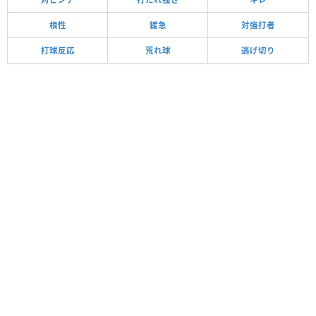
根性
緩急
対強打者
打球反応
荒れ球
逃げ切り