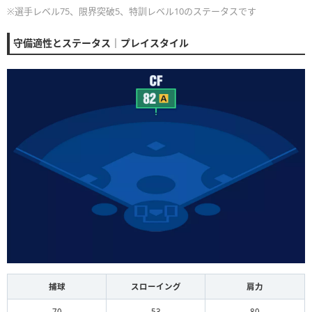
※選手レベル75、限界突破5、特訓レベル10のステータスです
守備適性とステータス｜プレイスタイル
捕球
スローイング
肩力
70
53
80