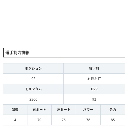
選手能力詳細
ポジション
投／打
CF
右投右打
モメンタム
OVR
2300
92
弾道
右ミート
左ミート
パワー
走力
4
70
76
78
85