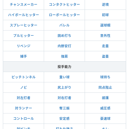
チャンスメーカー
コンタクトヒッター
逆境
ハイボールヒッター
ローボールヒッター
初球
スプレーヒッター
バレル
選球眼
プルヒッター
固め打ち
意外性
リベンジ
内野安打
走塁
捕手
強肩
盗塁
投手能力
ピッチトンネル
重い球
球持ち
ノビ
尻上がり
同点阻止
対左打者
対右打者
援護
対ランナー
奪三振
威圧感
コントロール
安定感
豪速球
対ピンチ
打たれ強さ
キレ