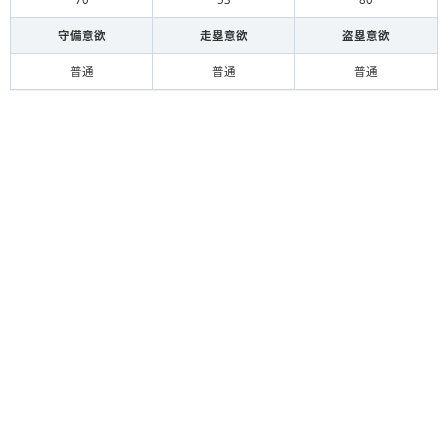
守備意欲
走塁意欲
盗塁意欲
普通
普通
普通