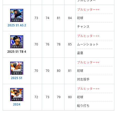
プルヒッター
プルヒッター++
73
74
81
84
初球
2025 S1 AS 2
チャンス
プルヒッター++
70
76
78
85
ムーンショット
2025 S1 TB 4
盗塁
プルヒッター++
70
70
80
81
初球
2025 S1
対左投手
プルヒッター++
72
73
79
80
初球
2024
粘り打ち