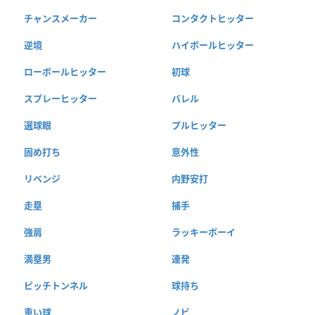
チャンスメーカー
コンタクトヒッター
逆境
ハイボールヒッター
ローボールヒッター
初球
スプレーヒッター
バレル
選球眼
プルヒッター
固め打ち
意外性
リベンジ
内野安打
走塁
捕手
強肩
ラッキーボーイ
満塁男
連発
ピッチトンネル
球持ち
重い球
ノビ