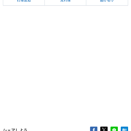
打球反応
荒れ球
逃げ切り
シェアしよう