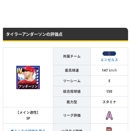
タイラーアンダーソンの評価点
所属チーム
エンゼルス
最高球速
147
km/h
ツーシーム
E
総合投球値
150
能力型
スタミナ
【メイン適性】
リーグ評価
SP