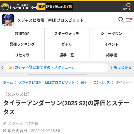
メジャスピ攻略｜MLBプロスピリット
攻略TOP
スターウォッチ
ショーダウン
最強ランキング
ガチャ
イベント
リセマラ
選手一覧
掲示板
ガチャ一覧とおすすめ・スケジュール
もっとみる
最強選手
1
2
ホーム
メジャスピ攻略｜MLBプロスピリット
選手
エンゼルス
タイラーアン
【メジャスピ】
タイラーアンダーソン(2025 S2)の評価とステー
タス
メジャスピ攻略班
最終更新日：2026.08.05 13:36