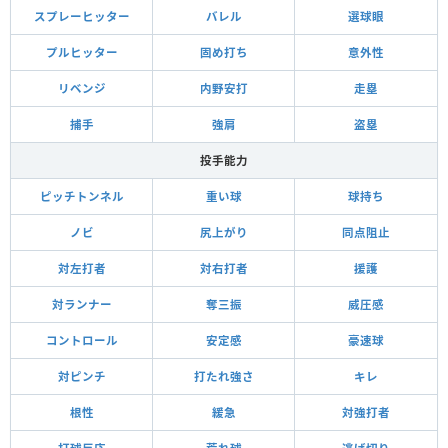
スプレーヒッター
バレル
選球眼
プルヒッター
固め打ち
意外性
リベンジ
内野安打
走塁
捕手
強肩
盗塁
投手能力
ピッチトンネル
重い球
球持ち
ノビ
尻上がり
同点阻止
対左打者
対右打者
援護
対ランナー
奪三振
威圧感
コントロール
安定感
豪速球
対ピンチ
打たれ強さ
キレ
根性
緩急
対強打者