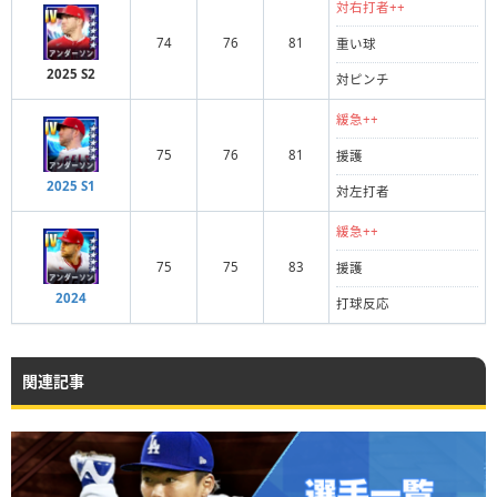
対右打者++
74
76
81
重い球
2025 S2
対ピンチ
緩急++
75
76
81
援護
2025 S1
対左打者
緩急++
75
75
83
援護
2024
打球反応
関連記事