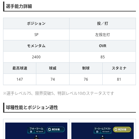
選手能力詳細
ポジション
投／打
SP
左投左打
モメンタム
OVR
2400
85
最高球速
球威
制球
スタミナ
147
74
76
81
※選手レベル75、限界突破5、特訓レベル10のステータスです
球種性能とポジション適性