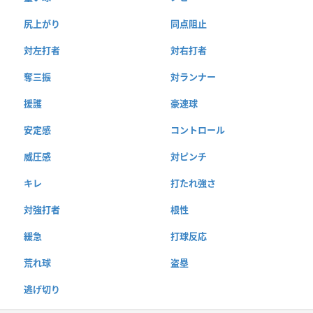
尻上がり
同点阻止
対左打者
対右打者
奪三振
対ランナー
援護
豪速球
安定感
コントロール
威圧感
対ピンチ
キレ
打たれ強さ
対強打者
根性
緩急
打球反応
荒れ球
盗塁
逃げ切り