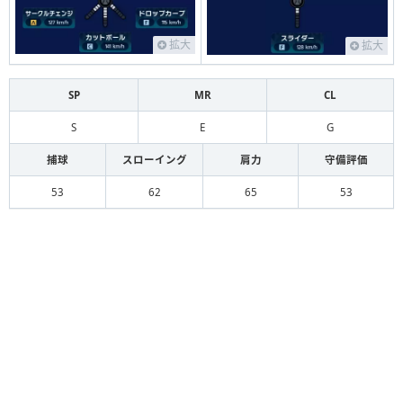
拡大
拡大
SP
MR
CL
S
E
G
捕球
スローイング
肩力
守備評価
53
62
65
53