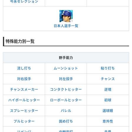
今永セレクション
日本人選手一覧
特殊能力別一覧
野手能力
流し打ち
ムーンショット
粘り打ち
対右投手
対左投手
チャンス
チャンスメーカー
コンタクトヒッター
逆境
ハイボールヒッター
ローボールヒッター
初球
スプレーヒッター
バレル
選球眼
プルヒッター
固め打ち
意外性
リベンジ
内野安打
走塁