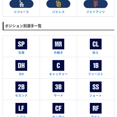
ドジャース
パドレス
ジャイアンツ
ポジション別選手一覧
先発
中継ぎ
抑え
DH
キャッチャー
ファースト
セカンド
サード
ショート
レフト
センター
ライト