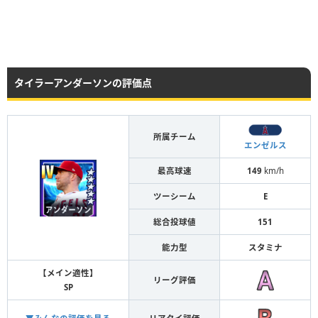
タイラーアンダーソンの評価点
所属チーム
エンゼルス
最高球速
149
km/h
ツーシーム
E
総合投球値
151
能力型
スタミナ
【メイン適性】
リーグ評価
SP