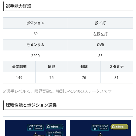
選手能力詳細
ポジション
投／打
SP
左投左打
モメンタム
OVR
2200
85
最高球速
球威
制球
スタミナ
149
75
76
81
※選手レベル75、限界突破5、特訓レベル10のステータスです
球種性能とポジション適性