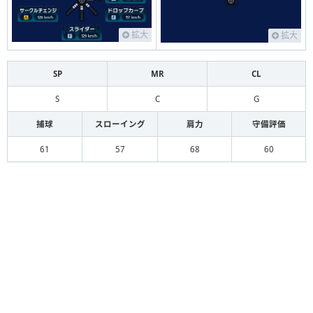
拡大
拡大
SP
MR
CL
S
C
G
捕球
スローイング
肩力
守備評価
61
57
68
60