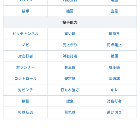
捕手
強肩
盗塁
投手能力
ピッチトンネル
重い球
球持ち
ノビ
尻上がり
同点阻止
対左打者
対右打者
援護
対ランナー
奪三振
威圧感
コントロール
安定感
豪速球
対ピンチ
打たれ強さ
キレ
根性
緩急
対強打者
打球反応
荒れ球
逃げ切り