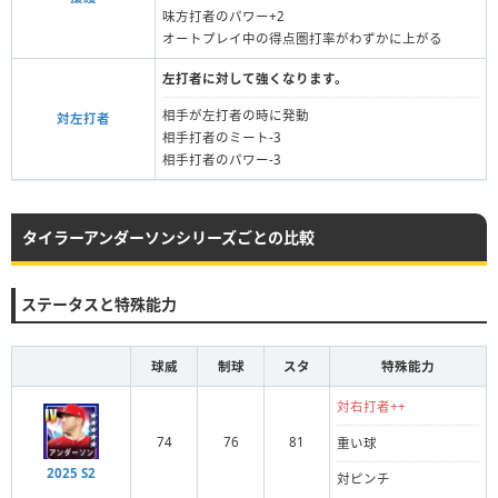
味方打者のパワー+2
オートプレイ中の得点圏打率がわずかに上がる
左打者に対して強くなります。
相手が左打者の時に発動
対左打者
相手打者のミート-3
相手打者のパワー-3
タイラーアンダーソンシリーズごとの比較
ステータスと特殊能力
球威
制球
スタ
特殊能力
対右打者++
74
76
81
重い球
2025 S2
対ピンチ