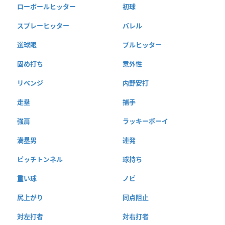
ローボールヒッター
初球
スプレーヒッター
バレル
選球眼
プルヒッター
固め打ち
意外性
リベンジ
内野安打
走塁
捕手
強肩
ラッキーボーイ
満塁男
連発
ピッチトンネル
球持ち
重い球
ノビ
尻上がり
同点阻止
対左打者
対右打者