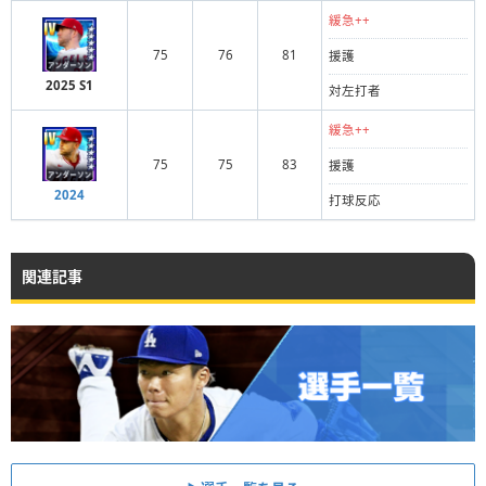
緩急++
75
76
81
援護
2025 S1
対左打者
緩急++
75
75
83
援護
2024
打球反応
関連記事