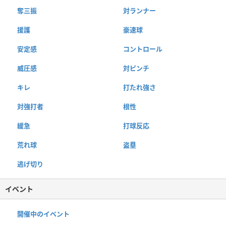
奪三振
対ランナー
援護
豪速球
安定感
コントロール
威圧感
対ピンチ
キレ
打たれ強さ
対強打者
根性
緩急
打球反応
荒れ球
盗塁
逃げ切り
イベント
開催中のイベント