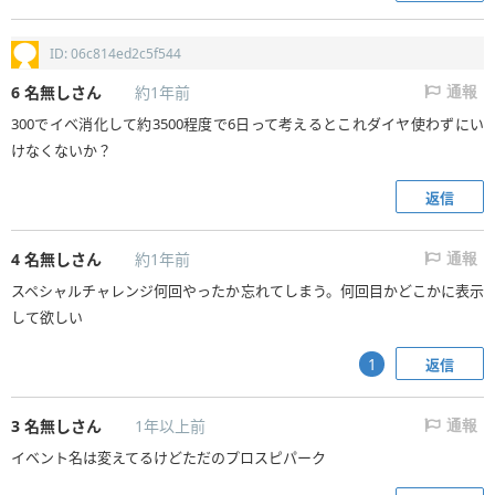
ID: 06c814ed2c5f544
6
名無しさん
約1年前
通報
300でイベ消化して約3500程度で6日って考えるとこれダイヤ使わずにい
けなくないか？
返信
4
名無しさん
約1年前
通報
スペシャルチャレンジ何回やったか忘れてしまう。何回目かどこかに表示
して欲しい
返信
1
3
名無しさん
1年以上前
通報
イベント名は変えてるけどただのプロスピパーク