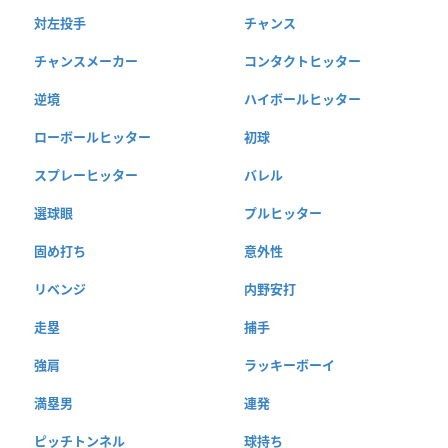
対左投手
チャンス
チャンスメーカー
コンタクトヒッター
逆境
ハイボールヒッター
ローボールヒッター
初球
スプレーヒッター
バレル
選球眼
プルヒッター
固め打ち
意外性
リベンジ
内野安打
走塁
捕手
強肩
ラッキーボーイ
満塁男
連発
ピッチトンネル
球持ち