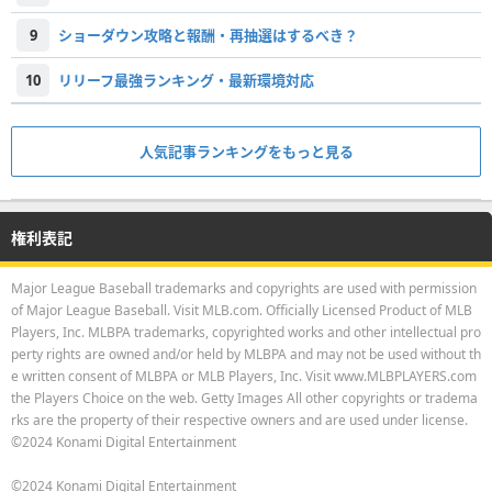
9
ショーダウン攻略と報酬・再抽選はするべき？
10
リリーフ最強ランキング・最新環境対応
人気記事ランキングをもっと見る
権利表記
Major League Baseball trademarks and copyrights are used with permission
of Major League Baseball. Visit MLB.com. Officially Licensed Product of MLB
Players, Inc. MLBPA trademarks, copyrighted works and other intellectual pro
perty rights are owned and/or held by MLBPA and may not be used without th
e written consent of MLBPA or MLB Players, Inc. Visit www.MLBPLAYERS.com
the Players Choice on the web. Getty Images All other copyrights or tradema
rks are the property of their respective owners and are used under license.
©2024 Konami Digital Entertainment
©2024 Konami Digital Entertainment