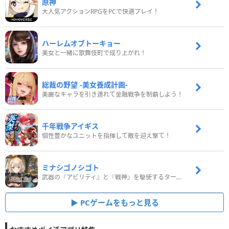
原神
大人気アクションRPGをPCで快適プレイ！
ハーレムオブトーキョー
美女と一緒に歌舞伎町で成り上がれ！
総裁の野望 -美女養成計画-
美麗なキャラを引き連れて金融戦争を制覇しよう！
千年戦争アイギス
個性豊かなユニットを指揮して敵を迎え撃て！
ミナシゴノシゴト
武器の『アビリティ』と『戦神』を駆使するターン制コマンドバトルRPG！
PCゲームをもっと見る