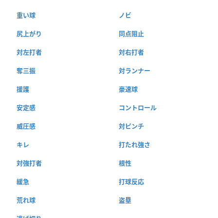
重い球
ノビ
尻上がり
同点阻止
対左打者
対右打者
奪三振
対ランナー
援護
豪速球
安定感
コントロール
威圧感
対ピンチ
キレ
打たれ強さ
対強打者
根性
緩急
打球反応
荒れ球
盗塁