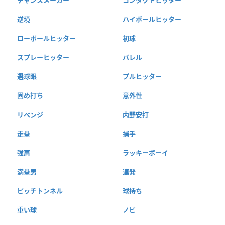
逆境
ハイボールヒッター
ローボールヒッター
初球
スプレーヒッター
バレル
選球眼
プルヒッター
固め打ち
意外性
リベンジ
内野安打
走塁
捕手
強肩
ラッキーボーイ
満塁男
連発
ピッチトンネル
球持ち
重い球
ノビ