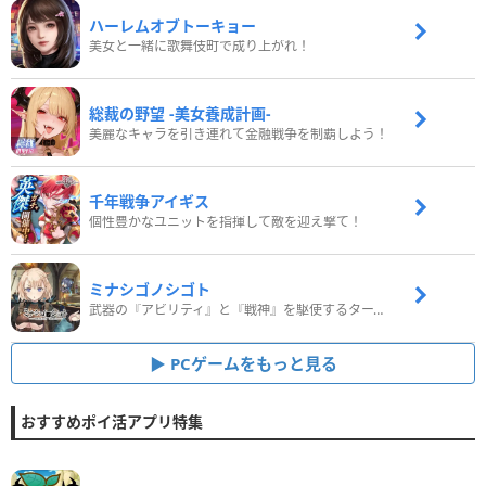
ハーレムオブトーキョー
美女と一緒に歌舞伎町で成り上がれ！
総裁の野望 -美女養成計画-
美麗なキャラを引き連れて金融戦争を制覇しよう！
千年戦争アイギス
個性豊かなユニットを指揮して敵を迎え撃て！
ミナシゴノシゴト
武器の『アビリティ』と『戦神』を駆使するターン制コマンドバトルRPG！
PCゲームをもっと見る
おすすめポイ活アプリ特集