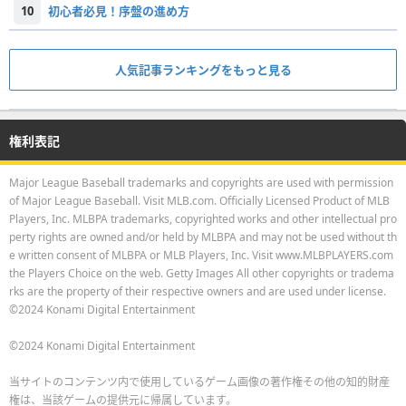
10
初心者必見！序盤の進め方
人気記事ランキングをもっと見る
権利表記
Major League Baseball trademarks and copyrights are used with permission
of Major League Baseball. Visit MLB.com. Officially Licensed Product of MLB
Players, Inc. MLBPA trademarks, copyrighted works and other intellectual pro
perty rights are owned and/or held by MLBPA and may not be used without th
e written consent of MLBPA or MLB Players, Inc. Visit www.MLBPLAYERS.com
the Players Choice on the web. Getty Images All other copyrights or tradema
rks are the property of their respective owners and are used under license.
©2024 Konami Digital Entertainment
©2024 Konami Digital Entertainment
当サイトのコンテンツ内で使用しているゲーム画像の著作権その他の知的財産
権は、当該ゲームの提供元に帰属しています。