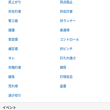
尻上がり
同点阻止
対左打者
対右打者
奪三振
対ランナー
援護
豪速球
安定感
コントロール
威圧感
対ピンチ
キレ
打たれ強さ
対強打者
根性
緩急
打球反応
荒れ球
盗塁
逃げ切り
イベント