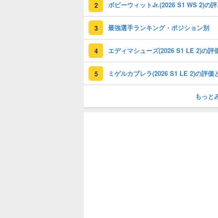
ボビーウィ
2
最強選手ランキング・ポジション別
3
4
5
もっと