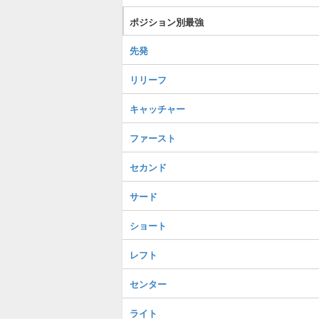
ポジション別最強
先発
リリーフ
キャッチャー
ファースト
セカンド
サード
ショート
レフト
センター
ライト