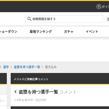
ポイ
ショーダウン
最強ランキング
ガチャ
イベント
選手
盗塁を持つ選手一覧
書き込み
メジャスピ攻略記事コメント
コメント
盗塁を持つ選手一覧
トレイターナー(2026 S1 TB 2)の評価とステータス
1-0件を表示中 / 合計0件