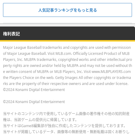
人気記事ランキングをもっと見る
権利表記
Major League Baseball trademarks and copyrights are used with permission
of Major League Baseball. Visit MLB.com. Officially Licensed Product of MLB
Players, Inc. MLBPA trademarks, copyrighted works and other intellectual pro
perty rights are owned and/or held by MLBPA and may not be used without th
e written consent of MLBPA or MLB Players, Inc. Visit www.MLBPLAYERS.com
the Players Choice on the web. Getty Images All other copyrights or tradema
rks are the property of their respective owners and are used under license.
©2024 Konami Digital Entertainment
©2024 Konami Digital Entertainment
当サイトのコンテンツ内で使用しているゲーム画像の著作権その他の知的財産
権は、当該ゲームの提供元に帰属しています。
当サイトはGame8編集部が独自に作成したコンテンツを提供しております。
当サイトが掲載しているデータ、画像等の無断使用・無断転載は固くお断りし