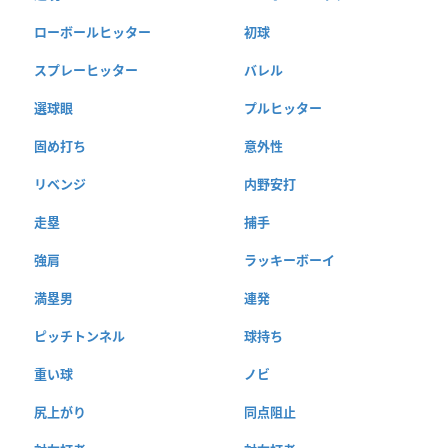
ローボールヒッター
初球
スプレーヒッター
バレル
選球眼
プルヒッター
固め打ち
意外性
リベンジ
内野安打
走塁
捕手
強肩
ラッキーボーイ
満塁男
連発
ピッチトンネル
球持ち
重い球
ノビ
尻上がり
同点阻止