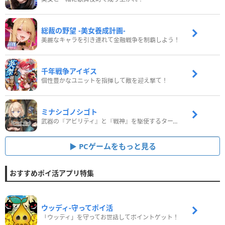
総裁の野望 -美女養成計画-
美麗なキャラを引き連れて金融戦争を制覇しよう！
千年戦争アイギス
個性豊かなユニットを指揮して敵を迎え撃て！
ミナシゴノシゴト
武器の『アビリティ』と『戦神』を駆使するターン制コマンドバトルRPG！
PCゲームをもっと見る
おすすめポイ活アプリ特集
ウッディ‐守ってポイ活
「ウッディ」を守ってお世話してポイントゲット！