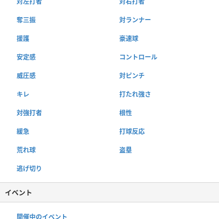
対左打者
対右打者
奪三振
対ランナー
援護
豪速球
安定感
コントロール
威圧感
対ピンチ
キレ
打たれ強さ
対強打者
根性
緩急
打球反応
荒れ球
盗塁
逃げ切り
イベント
開催中のイベント