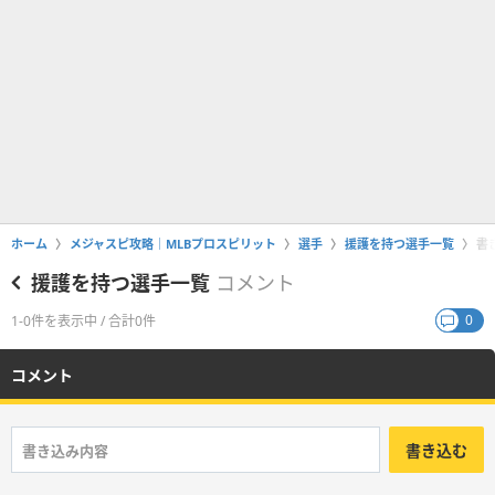
ホーム
メジャスピ攻略｜MLBプロスピリット
選手
援護を持つ選手一覧
書
援護を持つ選手一覧
コメント
0
1-0件を表示中 / 合計0件
コメント
書き込む