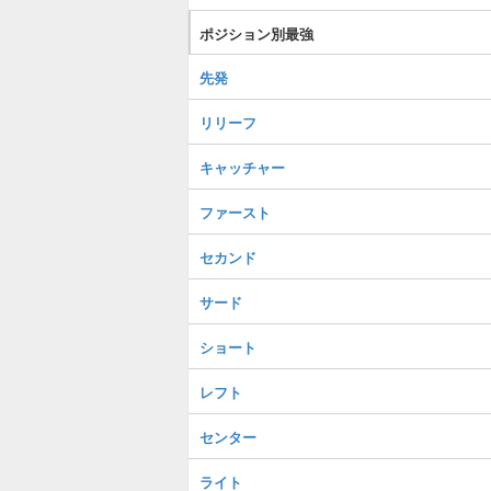
ポジション別最強
先発
リリーフ
キャッチャー
ファースト
セカンド
サード
ショート
レフト
センター
ライト