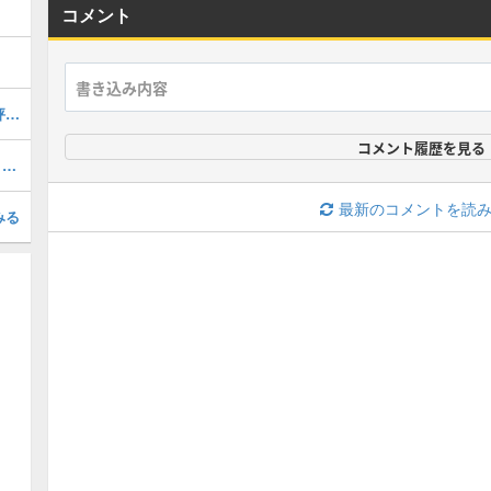
コメント
ラインサンドバーグ(2026 S1 LE 2)の評価とステータス
コメント履歴を見る
オールスター第1弾評価ランキング・引くべき？
最新のコメントを読
みる