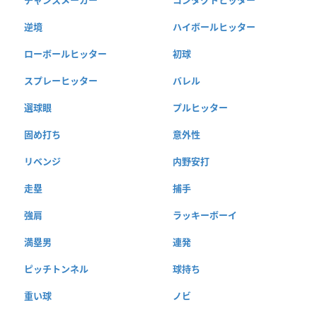
逆境
ハイボールヒッター
ローボールヒッター
初球
スプレーヒッター
バレル
選球眼
プルヒッター
固め打ち
意外性
リベンジ
内野安打
走塁
捕手
強肩
ラッキーボーイ
満塁男
連発
ピッチトンネル
球持ち
重い球
ノビ