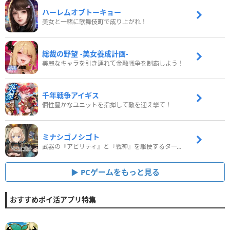
ハーレムオブトーキョー
美女と一緒に歌舞伎町で成り上がれ！
総裁の野望 -美女養成計画-
美麗なキャラを引き連れて金融戦争を制覇しよう！
千年戦争アイギス
個性豊かなユニットを指揮して敵を迎え撃て！
ミナシゴノシゴト
武器の『アビリティ』と『戦神』を駆使するターン制コマンドバトルRPG！
PCゲームをもっと見る
おすすめポイ活アプリ特集