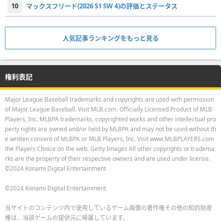
10
マックスフリード(2026 S1 SW 4)の評価とステータス
人気記事ランキングをもっと見る
権利表記
Major League Baseball trademarks and copyrights are used with permission
of Major League Baseball. Visit MLB.com. Officially Licensed Product of MLB
Players, Inc. MLBPA trademarks, copyrighted works and other intellectual pro
perty rights are owned and/or held by MLBPA and may not be used without th
e written consent of MLBPA or MLB Players, Inc. Visit www.MLBPLAYERS.com
the Players Choice on the web. Getty Images All other copyrights or tradema
rks are the property of their respective owners and are used under license.
©2024 Konami Digital Entertainment
©2024 Konami Digital Entertainment
当サイトのコンテンツ内で使用しているゲーム画像の著作権その他の知的財産
権は、当該ゲームの提供元に帰属しています。