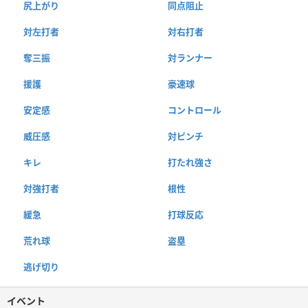
尻上がり
同点阻止
対左打者
対右打者
奪三振
対ランナー
援護
豪速球
安定感
コントロール
威圧感
対ピンチ
キレ
打たれ強さ
対強打者
根性
緩急
打球反応
荒れ球
盗塁
逃げ切り
イベント