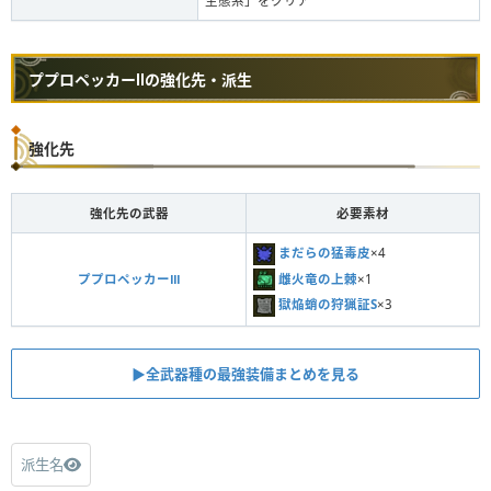
生態系」をクリア
ププロペッカーⅡの強化先・派生
強化先
強化先の武器
必要素材
まだらの猛毒皮
×4
雌火竜の上棘
×1
ププロペッカーⅢ
獄焔蛸の狩猟証S
×3
▶︎全武器種の最強装備まとめを見る
派生名