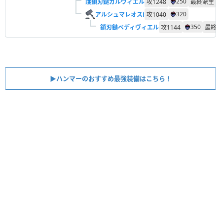
250
護鎖刃鎚ガルヴィエル
攻
1248
最終派生
320
アルシュマレオスⅠ
攻
1040
350
鎖刃鎚ベディヴィエル
攻
1144
最終
▶︎ハンマーのおすすめ最強装備はこちら！