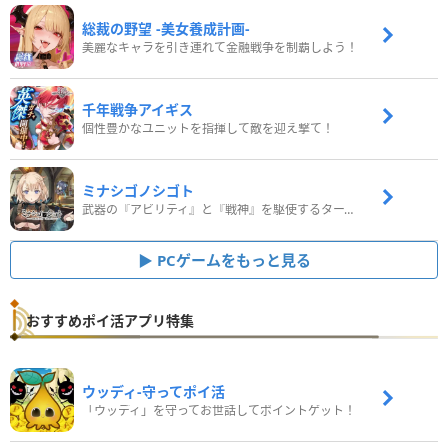
総裁の野望 -美女養成計画-
美麗なキャラを引き連れて金融戦争を制覇しよう！
千年戦争アイギス
個性豊かなユニットを指揮して敵を迎え撃て！
ミナシゴノシゴト
武器の『アビリティ』と『戦神』を駆使するターン制コマンドバトルRPG！
PCゲームをもっと見る
おすすめポイ活アプリ特集
ウッディ‐守ってポイ活
「ウッディ」を守ってお世話してポイントゲット！