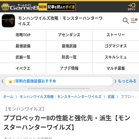
モンハンワイルズ攻略｜モンスターハンターワ
イルズ
攻略TOP
アセンダンス
ストーリー
最強装備
最強武器
ゴグマジオス
武器一覧
防具一覧
スキルシミュ
イベクエ
アプデ情報
マルチ募集
双剣の最強装備おすすめ
もっとみる
ストーリ
1
2
ホーム
モンハンワイルズ攻略｜モンスターハンターワイルズ
武器
ププロペッ
【モンハンワイルズ】
ププロペッカーⅡの性能と強化先・派生【モン
スターハンターワイルズ】