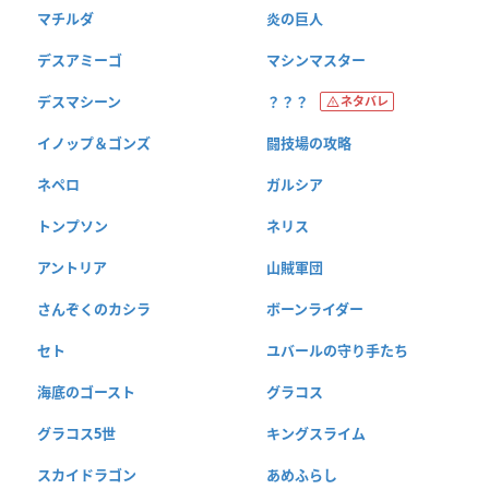
マチルダ
炎の巨人
デスアミーゴ
マシンマスター
デスマシーン
？？？
ネタバレ
イノップ＆ゴンズ
闘技場の攻略
ネペロ
ガルシア
トンプソン
ネリス
アントリア
山賊軍団
さんぞくのカシラ
ボーンライダー
セト
ユバールの守り手たち
海底のゴースト
グラコス
グラコス5世
キングスライム
スカイドラゴン
あめふらし