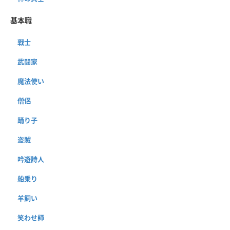
基本職
戦士
武闘家
魔法使い
僧侶
踊り子
盗賊
吟遊詩人
船乗り
羊飼い
笑わせ師