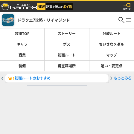
ドラクエ7攻略・リイマジンド
攻略TOP
ストーリー
分岐ルート
キャラ
ボス
ちいさなメダル
職業
転職ルート
マップ
装備
鍵宝箱場所
違い・変更点
転職ルートのおすすめ
もっとみる
ストーリ
1
2