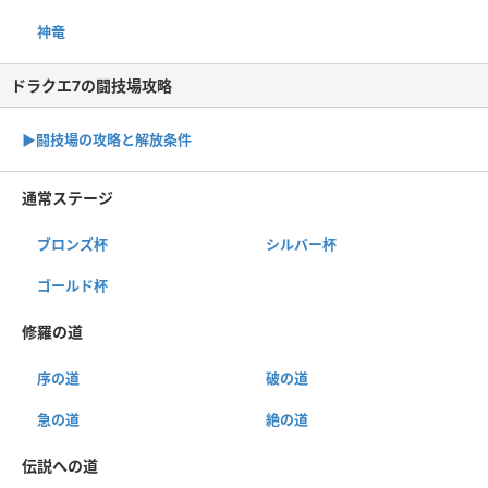
神竜
ドラクエ7の闘技場攻略
▶︎闘技場の攻略と解放条件
通常ステージ
ブロンズ杯
シルバー杯
ゴールド杯
修羅の道
序の道
破の道
急の道
絶の道
伝説への道