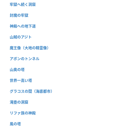
牢獄へ続く洞窟
封魔の牢獄
神殿への地下道
山賊のアジト
魔王像（大地の精霊像）
アボンのトンネル
山奥の塔
世界一高い塔
グラコスの間（海底都市）
滝壺の洞窟
リファ族の神殿
風の塔