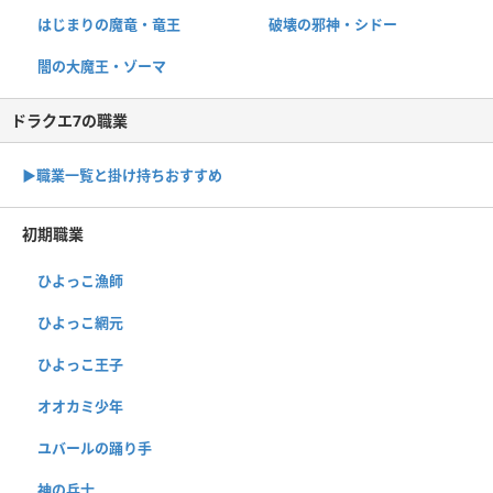
はじまりの魔竜・竜王
破壊の邪神・シドー
闇の大魔王・ゾーマ
ドラクエ7の職業
▶︎職業一覧と掛け持ちおすすめ
初期職業
ひよっこ漁師
ひよっこ網元
ひよっこ王子
オオカミ少年
ユバールの踊り手
神の兵士