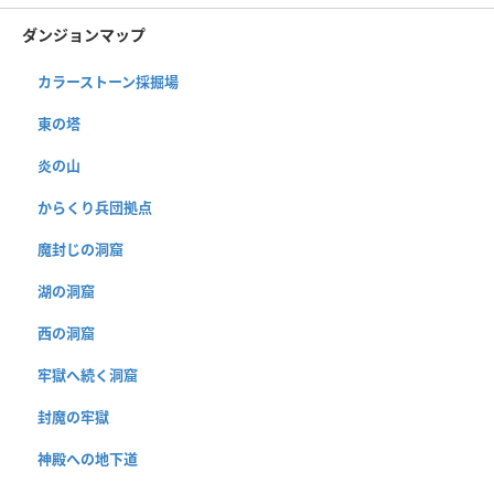
ダンジョンマップ
カラーストーン採掘場
東の塔
炎の山
からくり兵団拠点
魔封じの洞窟
湖の洞窟
西の洞窟
牢獄へ続く洞窟
封魔の牢獄
神殿への地下道