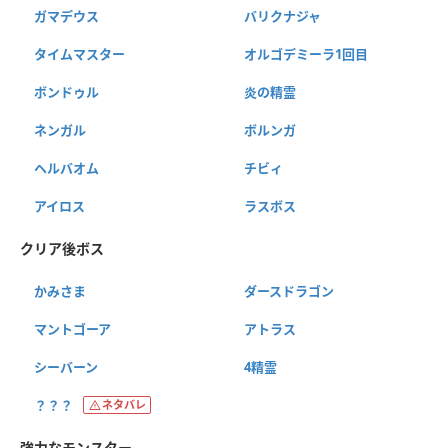
ガマデウス
バリクナジャ
タイムマスター
オルゴデミーラ1回目
ボンドゥル
炎の精霊
ネンガル
ボルンガ
ヘルバオム
チビィ
アイロス
ラスボス
クリア後ボス
かみさま
ダースドラゴン
マントゴーア
アトラス
シーバーン
4精霊
？？？
ネタバレ
強力なモンスター