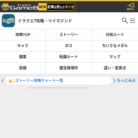
ドラクエ7攻略・リイマジンド
攻略TOP
ストーリー
分岐ルート
キャラ
ボス
ちいさなメダル
職業
転職ルート
マップ
装備
鍵宝箱場所
違い・変更点
ストーリー攻略チャート一覧
もっとみる
ラグラー
1
2