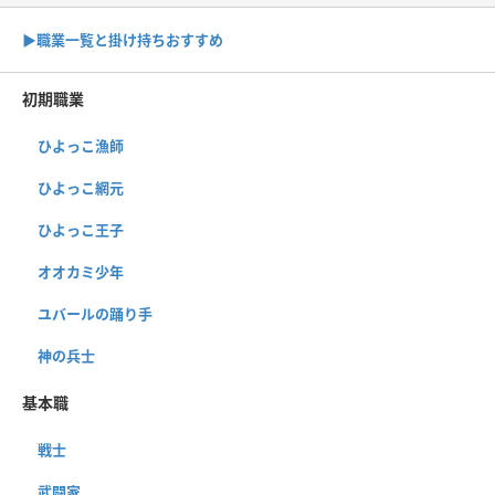
▶︎職業一覧と掛け持ちおすすめ
初期職業
ひよっこ漁師
ひよっこ網元
ひよっこ王子
オオカミ少年
ユバールの踊り手
神の兵士
基本職
戦士
武闘家