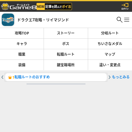
ドラクエ7攻略・リイマジンド
攻略TOP
ストーリー
分岐ルート
キャラ
ボス
ちいさなメダル
職業
転職ルート
マップ
装備
鍵宝箱場所
違い・変更点
転職ルートのおすすめ
もっとみる
ストーリ
1
2