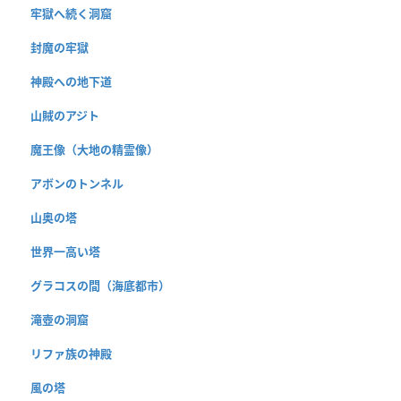
牢獄へ続く洞窟
封魔の牢獄
神殿への地下道
山賊のアジト
魔王像（大地の精霊像）
アボンのトンネル
山奥の塔
世界一高い塔
グラコスの間（海底都市）
滝壺の洞窟
リファ族の神殿
風の塔