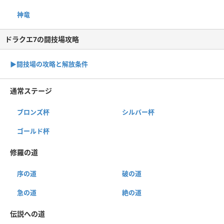
神竜
ドラクエ7の闘技場攻略
▶︎闘技場の攻略と解放条件
通常ステージ
ブロンズ杯
シルバー杯
ゴールド杯
修羅の道
序の道
破の道
急の道
絶の道
伝説への道