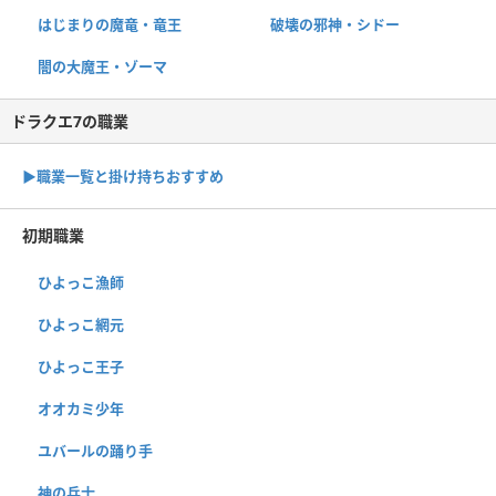
はじまりの魔竜・竜王
破壊の邪神・シドー
闇の大魔王・ゾーマ
ドラクエ7の職業
▶︎職業一覧と掛け持ちおすすめ
初期職業
ひよっこ漁師
ひよっこ網元
ひよっこ王子
オオカミ少年
ユバールの踊り手
神の兵士