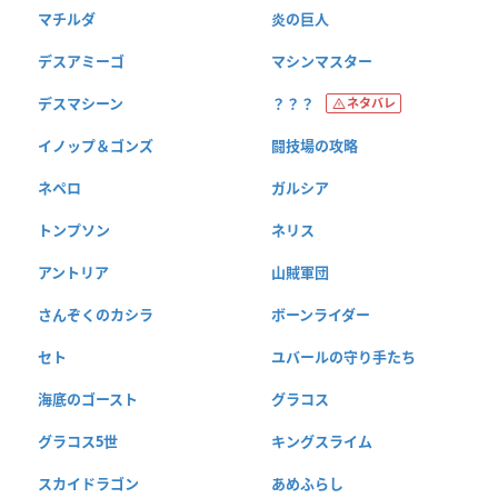
マチルダ
炎の巨人
デスアミーゴ
マシンマスター
デスマシーン
？？？
ネタバレ
イノップ＆ゴンズ
闘技場の攻略
ネペロ
ガルシア
トンプソン
ネリス
アントリア
山賊軍団
さんぞくのカシラ
ボーンライダー
セト
ユバールの守り手たち
海底のゴースト
グラコス
グラコス5世
キングスライム
スカイドラゴン
あめふらし