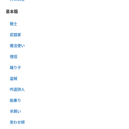
基本職
戦士
武闘家
魔法使い
僧侶
踊り子
盗賊
吟遊詩人
船乗り
羊飼い
笑わせ師