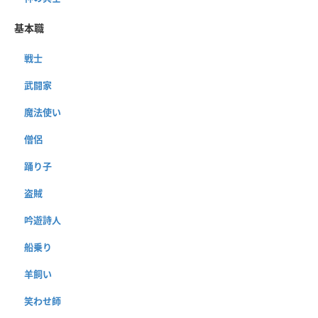
基本職
戦士
武闘家
魔法使い
僧侶
踊り子
盗賊
吟遊詩人
船乗り
羊飼い
笑わせ師