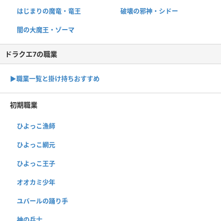
はじまりの魔竜・竜王
破壊の邪神・シドー
闇の大魔王・ゾーマ
ドラクエ7の職業
▶︎職業一覧と掛け持ちおすすめ
初期職業
ひよっこ漁師
ひよっこ網元
ひよっこ王子
オオカミ少年
ユバールの踊り手
神の兵士