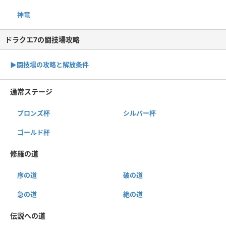
神竜
ドラクエ7の闘技場攻略
▶︎闘技場の攻略と解放条件
通常ステージ
ブロンズ杯
シルバー杯
ゴールド杯
修羅の道
序の道
破の道
急の道
絶の道
伝説への道