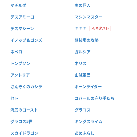
マチルダ
炎の巨人
デスアミーゴ
マシンマスター
デスマシーン
？？？
ネタバレ
イノップ＆ゴンズ
闘技場の攻略
ネペロ
ガルシア
トンプソン
ネリス
アントリア
山賊軍団
さんぞくのカシラ
ボーンライダー
セト
ユバールの守り手たち
海底のゴースト
グラコス
グラコス5世
キングスライム
スカイドラゴン
あめふらし