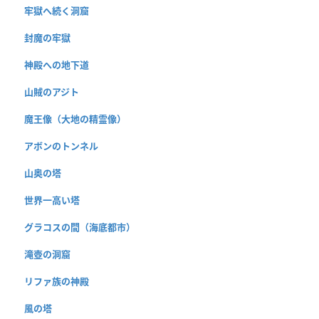
牢獄へ続く洞窟
封魔の牢獄
神殿への地下道
山賊のアジト
魔王像（大地の精霊像）
アボンのトンネル
山奥の塔
世界一高い塔
グラコスの間（海底都市）
滝壺の洞窟
リファ族の神殿
風の塔