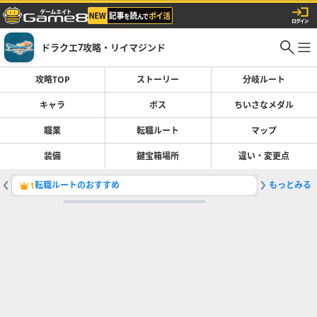
ドラクエ7攻略・リイマジンド
攻略TOP
ストーリー
分岐ルート
キャラ
ボス
ちいさなメダル
職業
転職ルート
マップ
装備
鍵宝箱場所
違い・変更点
転職ルートのおすすめ
もっとみる
ストーリ
1
2