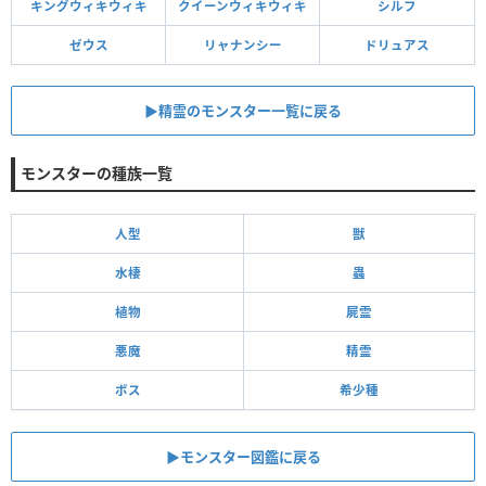
キングウィキウィキ
クイーンウィキウィキ
シルフ
ゼウス
リャナンシー
ドリュアス
▶︎精霊のモンスター一覧に戻る
モンスターの種族一覧
人型
獣
水棲
蟲
植物
屍霊
悪魔
精霊
ボス
希少種
▶モンスター図鑑に戻る