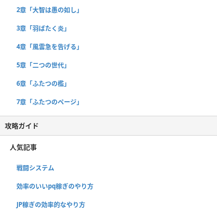
2章「大智は愚の如し」
3章「羽ばたく炎」
4章「風雲急を告げる」
5章「二つの世代」
6章「ふたつの檻」
7章「ふたつのページ」
攻略ガイド
人気記事
戦闘システム
効率のいいpq稼ぎのやり方
JP稼ぎの効率的なやり方