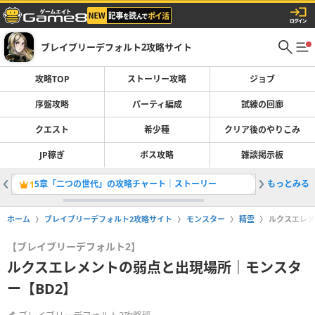
ブレイブリーデフォルト2攻略サイト
攻略TOP
ストーリー攻略
ジョブ
序盤攻略
パーティ編成
試練の回廊
クエスト
希少種
クリア後のやりこみ
JP稼ぎ
ボス攻略
雑談掲示板
5章「二つの世代」の攻略チャート｜ストーリー
もっとみる
限界を超
1
2
ホーム
ブレイブリーデフォルト2攻略サイト
モンスター
精霊
ルクスエレメ
【ブレイブリーデフォルト2】
ルクスエレメントの弱点と出現場所｜モンスタ
ー【BD2】