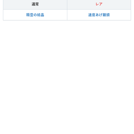
通常
レア
精霊の結晶
速度あげ饅頭