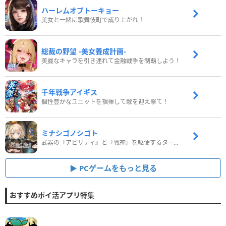
ハーレムオブトーキョー
美女と一緒に歌舞伎町で成り上がれ！
総裁の野望 -美女養成計画-
美麗なキャラを引き連れて金融戦争を制覇しよう！
千年戦争アイギス
個性豊かなユニットを指揮して敵を迎え撃て！
ミナシゴノシゴト
武器の『アビリティ』と『戦神』を駆使するターン制コマンドバトルRPG！
PCゲームをもっと見る
おすすめポイ活アプリ特集